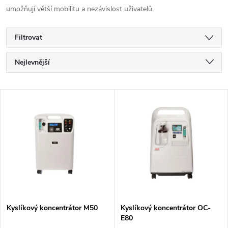
umožňují větší mobilitu a nezávislost uživatelů.
Filtrovat
Ř
Nejlevnější
a
Nejdražší
V
Nejprodávanější
z
ý
Abecedně
e
p
n
i
í
s
p
Kyslíkový koncentrátor M50
Kyslíkový koncentrátor OC-
E80