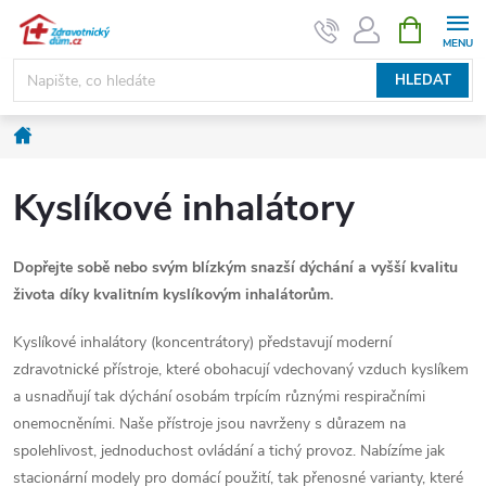
Přejít
NÁKUPNÍ
KOŠÍK
na
obsah
HLEDAT
Domů
Kyslíkové inhalátory
Dopřejte sobě nebo svým blízkým snazší dýchání a vyšší kvalitu
života díky kvalitním kyslíkovým inhalátorům.
Kyslíkové inhalátory (koncentrátory) představují moderní
zdravotnické přístroje, které obohacují vdechovaný vzduch kyslíkem
a usnadňují tak dýchání osobám trpícím různými respiračními
onemocněními. Naše přístroje jsou navrženy s důrazem na
spolehlivost, jednoduchost ovládání a tichý provoz. Nabízíme jak
stacionární modely pro domácí použití, tak přenosné varianty, které