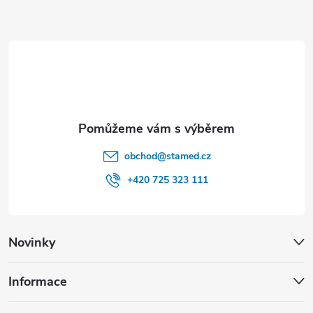
a
t
í
obchod
@
stamed.cz
+420 725 323 111
Novinky
Informace