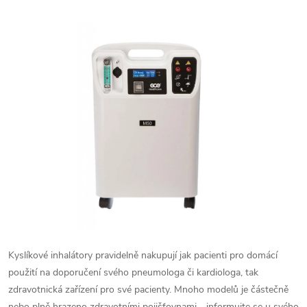
p
i
s
u
Kyslíkové inhalátory pravidelně nakupují jak pacienti pro domácí
použití na doporučení svého pneumologa či kardiologa, tak
zdravotnická zařízení pro své pacienty. Mnoho modelů je částečně
nebo plně hrazeno zdravotními pojišťovnami - informujte se u svého