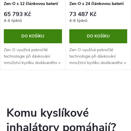
Zen-O s 12 článkovou baterií
Zen-O s 24 článkovou baterií
65 793 Kč
73 487 Kč
4-6 týdnů
4-6 týdnů
DO KOŠÍKU
DO KOŠÍKU
Zen-O využívá pokročilé
Zen-O využívá pokročilé
technologie při dávkování
technologie při dávkování
množství kyslíku dodávaného v
množství kyslíku dodávaného v
reakci na dechové frekvenci
reakci na dechové frekvenci
pacienta a automaticky zvyšuje
pacienta a automaticky zvyšuje
množství ve chvíli, kdy pacient
množství ve chvíli, kdy pacient
O
kyslík...
kyslík...
v
l
Komu kyslíkové
á
inhalátory pomáhají?