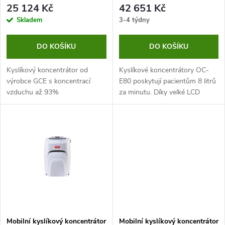
p
r
25 124 Kč
42 651 Kč
r
Skladem
3-4 týdny
o
o
DO KOŠÍKU
DO KOŠÍKU
d
d
Kyslíkový koncentrátor od
Kyslíkové koncentrátory OC-
u
výrobce GCE s koncentrací
E80 poskytují pacientům 8 litrů
vzduchu až 93%
za minutu. Díky velké LCD
u
obrazovce mohou pacienti vidět
k
tři barevné pruhy čtení
k
koncentrace kyslíku pro
t
sledování...
t
ů
ů
Mobilní kyslíkový koncentrátor
Mobilní kyslíkový koncentrátor