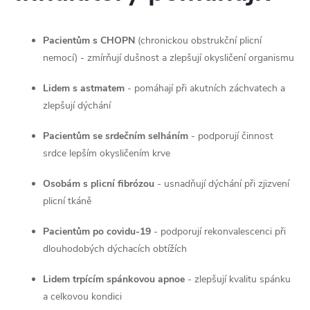
d
a
Pacientům s CHOPN
(chronickou obstrukční plicní
c
nemocí) - zmírňují dušnost a zlepšují okysličení organismu
í
Lidem s astmatem
- pomáhají při akutních záchvatech a
zlepšují dýchání
p
Pacientům se srdečním selháním
- podporují činnost
r
srdce lepším okysličením krve
v
Osobám s plicní fibrózou
- usnadňují dýchání při zjizvení
k
plicní tkáně
y
Pacientům po covidu-19
- podporují rekonvalescenci při
v
dlouhodobých dýchacích obtížích
ý
Lidem trpícím spánkovou apnoe
- zlepšují kvalitu spánku
a celkovou kondici