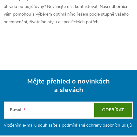
úhradu od pojišťovny? Neváhejte nás kontaktovat. Naši odborníci
vám pomohou s výběrem optimálního řešení podle stupně vašeho
onemocnění, životního stylu a specifických potřeb.
Mějte přehled o novinkách
a slevách
Z
á
E-mail
ODEBÍRAT
p
Vložením e-mailu souhlasíte s
podmínkami ochrany osobních údajů