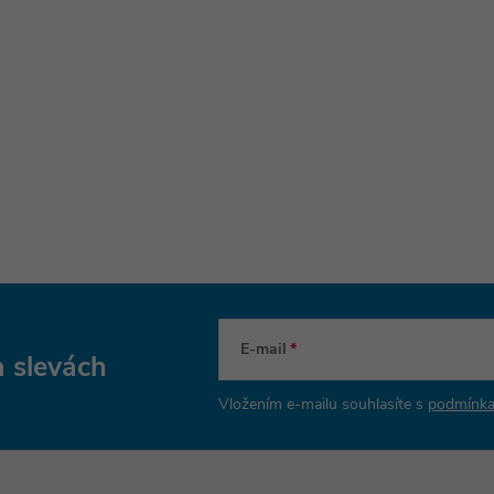
E-mail
a slevách
Vložením e-mailu souhlasíte s
podmínka