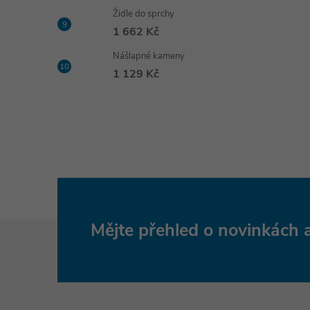
Židle do sprchy
1 662 Kč
Nášlapné kameny
1 129 Kč
Z
Mějte přehled o novinkách
á
p