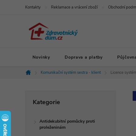
Přejít
Kontakty
Reklamace a vrácení zboží
Obchodní podm
na
obsah
Novinky
Doprava a platby
Půjčovn
Komunikační systém sestra - klient
Licence systé
Domů
P
Přeskočit
Kategorie
kategorie
o
Antidekubitní pomůcky proti
s
proleženinám