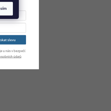
asím
ískat slevu
e u nás v bezpečí.
osobních údajů