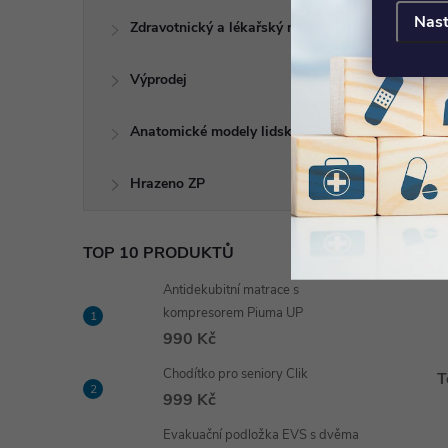
Nast
Zdravotnický a lékařský nábytek
P
Výprodej
Anatomické modely lidského těla
Hrazeno ZP
TOP 10 PRODUKTŮ
Antidekubitní matrace s
kompresorem Piuma UP
990 Kč
Chodítko pro seniory Clik
T
999 Kč
Evakuační podložka EVS s dvěma