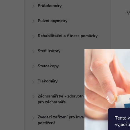
Průtokoměry
V
Pulzní oxymetry
Rehabilitační a fitness pomůcky
Sterilizátory
Stetoskopy
Tlakoměry
Záchranářství - zdravotní potřeby
pro záchranáře
L
N
Zvedací zařízení pro invalidy a
Tento 
k
postižené
vyjadřu