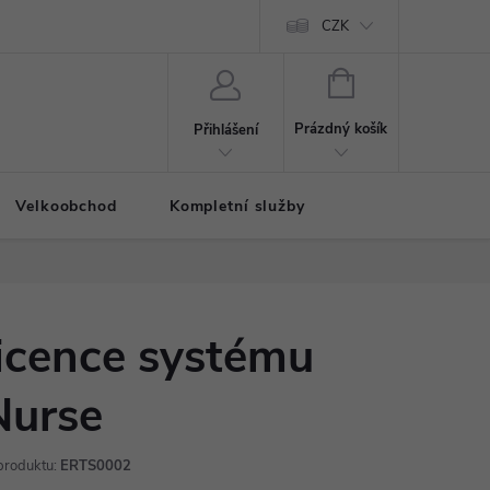
CZK
NÁKUPNÍ
KOŠÍK
Prázdný košík
Přihlášení
Velkoobchod
Kompletní služby
icence systému
Nurse
produktu:
ERTS0002