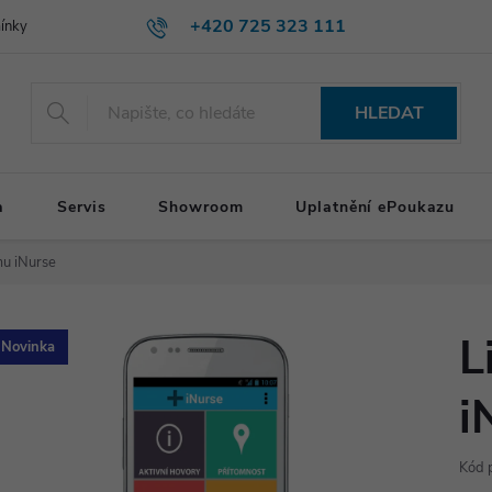
+420 725 323 111
ínky
HLEDAT
a
Servis
Showroom
Uplatnění ePoukazu
mu iNurse
L
Novinka
i
Kód 