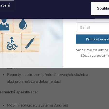
avení
oložky nabídky:
Souhl
Aktivní hovory - zobrazení aktivních hovorů a
reakcí na ně
Přítomnost - informace o personálu na pokojích,
Přihlásit se a z
lokalizace personálu
SOS hovor - okamžité spuštění tísňového hovoru
Vaše e-mailová adresa j
Zavolat pokoj - hovor jiného pokoje pomocí SIP
Zásady zpracování 
Služby - zobrazení a úprava seznamu služeb a
úkolů
Reporty - zobrazení předdefinovaných služeb a
akcí pro analýzu a dokumentaci
echnická specifikace:
Mobilní aplikace v systému Android