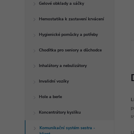
e
Gelové obklady a sáčky
l
Hemostatika k zastavení krvácení
Hygienické pomůcky a potřeby
Chodítka pro seniory a důchodce
Inhalátory a nebulizátory
Invalidní vozíky
Hole a berle
L
p
Koncentrátory kyslíku
s
Komunikační systém sestra -
U
klient