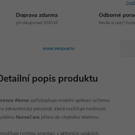
Znač
Doprava zdarma
Odborné pora
při nákupu nad 3000 Kč
Nevíte si rady? Konta
POPIS PRODUKTU
Detailní popis produktu
icence iNurse
zpřístupňuje mobilní aplikaci určenou
ro zdravotnický personál, která rozšiřuje možnosti
ystému
NurseCare
přímo do chytrého telefonu.
možňuje rychlou orientaci v aktivních voláních,