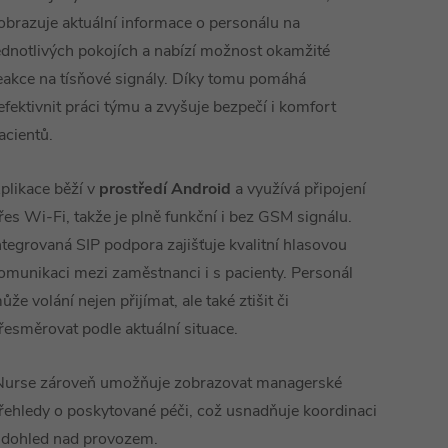
obrazuje aktuální informace o personálu na
ednotlivých pokojích a nabízí možnost okamžité
eakce na tísňové signály. Díky tomu pomáhá
efektivnit práci týmu a zvyšuje bezpečí i komfort
acientů.
plikace běží v
prostředí Android
a využívá připojení
řes Wi-Fi, takže je plně funkční i bez GSM signálu.
ntegrovaná SIP podpora zajišťuje kvalitní hlasovou
omunikaci mezi zaměstnanci i s pacienty. Personál
ůže volání nejen přijímat, ale také ztišit či
řesměrovat podle aktuální situace.
Nurse zároveň umožňuje zobrazovat managerské
řehledy o poskytované péči, což usnadňuje koordinaci
 dohled nad provozem.