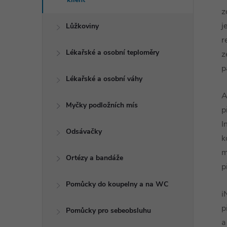
z
j
Lůžkoviny
r
Lékařské a osobní teploměry
z
p
Lékařské a osobní váhy
A
Myčky podložních mís
p
I
Odsávačky
k
m
Ortézy a bandáže
p
Pomůcky do koupelny a na WC
i
p
Pomůcky pro sebeobsluhu
a