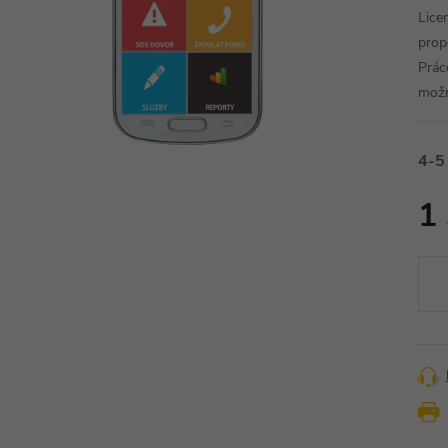
Lice
prop
Práce
možn
4-5
1
Měr
cena