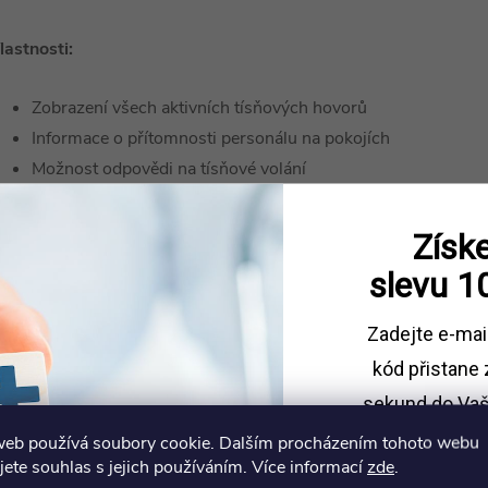
lastnosti:
Zobrazení všech aktivních tísňových hovorů
Informace o přítomnosti personálu na pokojích
Možnost odpovědi na tísňové volání
Funkce ztišení volání
Hlasová komunikace s klienty nebo zaměstnanci
Získe
Integrovaná SIP podpora
slevu
1
Provoz na platformě Android
Přehled managerských výstupů o poskytované
Zadejte e-mai
péči
kód
přistane 
icence iNurse
je ideálním rozšířením systému
sekund do Vaš
urseCare pro moderní a efektivní komunikaci v
web používá soubory cookie. Dalším procházením tohoto webu
Sleva platí př
aždodenní zdravotnické praxi.
jete souhlas s jejich používáním. Více informací
zde
.
1500 