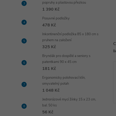
popruhy a plastovou přezkou
1 390 Kč
Posuvné podložky
478 Kč
Inkontinenční podložka 85 x 180 cm s
pruhem na založení
C
325 Kč
l
Bryndák pro dospělé a seniory s
patentkami 90 x 45 cm
181 Kč
Ergonomicky polohovací klín,
omyvatelný potah
1 048 Kč
Jednorázové mycí žínky 15 x 23 cm,
bal. 50 ks
56 Kč