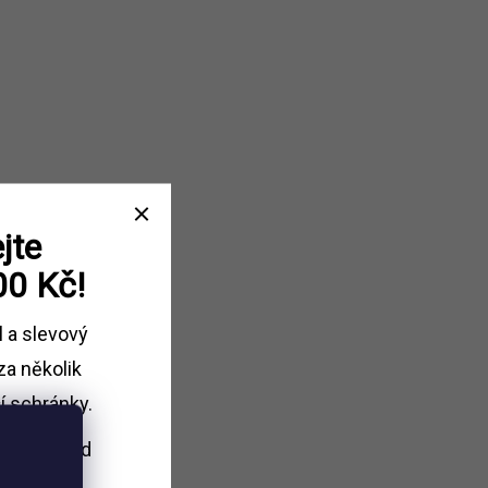
jte
00 Kč!
l a slevový
za několik
í schránky.
i nákupu
nad
Kč.