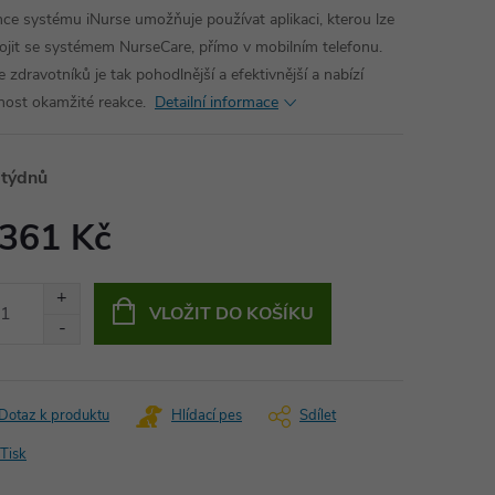
nce systému iNurse umožňuje používat aplikaci, kterou lze
ojit se systémem NurseCare, přímo v mobilním telefonu.
 zdravotníků je tak pohodlnější a efektivnější a nabízí
ost okamžité reakce.
Detailní informace
 týdnů
 361 Kč
ná
:
VLOŽIT DO KOŠÍKU
Dotaz k produktu
Hlídací pes
Sdílet
Tisk