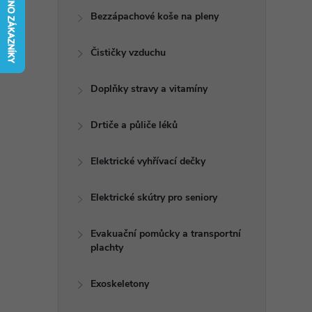
t
Bezzápachové koše na pleny
r
Čističky vzduchu
a
Doplňky stravy a vitamíny
n
Drtiče a půliče léků
n
Elektrické vyhřívací dečky
í
Elektrické skútry pro seniory
p
Evakuační pomůcky a transportní
plachty
a
n
Exoskeletony