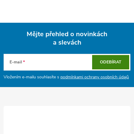
Mějte přehled o novinkách
a slevách
Z
á
E-mail
ODEBÍRAT
p
Vložením e-mailu souhlasíte s
podmínkami ochrany osobních údajů
a
t
í