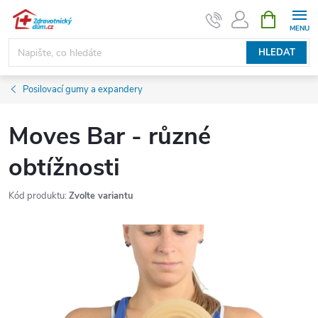
Přejít
NÁKUPNÍ
KOŠÍK
na
obsah
HLEDAT
Posilovací gumy a expandery
Moves Bar - různé
obtížnosti
Kód produktu:
Zvolte variantu