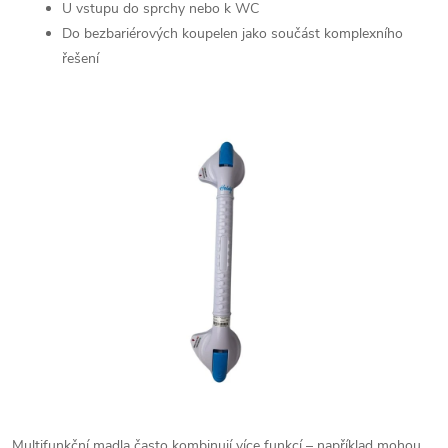
c
U vstupu do sprchy nebo k WC
Do bezbariérových koupelen jako součást komplexního
í
řešení
p
r
v
k
y
v
ý
p
i
Multifunkční madla často kombinují více funkcí – například mohou