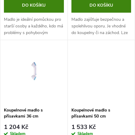
o
o
DO KOŠÍKU
DO KOŠÍKU
d
d
Madlo je ideální pomůckou pro
Madlo zajišťuje bezpečnou a
u
starší osoby a každého, kdo má
spolehlivou oporu. Je vhodné
problémy s pohybovým
do koupelny či na záchod. Lze
u
aparátem. Umožňuje snadnější
jej připevnit horizontálně i
k
dosednutí a vstávání a zajišťuje
vertikálně. Madlo usnadňuje
k
spolehlivou a bezpečnou...
vstávání a sedání.
t
t
ů
ů
Koupelnové madlo s
Koupelnové madlo s
přísavkami 36 cm
přísavkami 50 cm
1 204 Kč
1 533 Kč
Skladem
Skladem