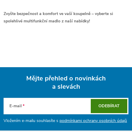
Zvyšte bezpečnost a komfort ve vaší koupelně – vyberte si
spolehlivé multifunkční madlo z naší nabídky!
Mějte přehled o novinkách
a slevách
Z
á
E-mail
ODEBÍRAT
p
Vložením e-mailu souhlasíte s
podmínkami ochrany osobních údajů