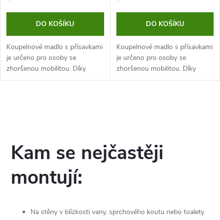
DO KOŠÍKU
DO KOŠÍKU
Koupelnové madlo s přísavkami
Koupelnové madlo s přísavkami
je určeno pro osoby se
je určeno pro osoby se
zhoršenou mobilitou. Díky
zhoršenou mobilitou. Díky
rukojeti si může pacient lépe
rukojeti si může pacient lépe
sednout na toaletu, nebo se
sednout na toaletu, nebo se
snáze přesunout do vany.
snáze přesunout do vany.
O
Koupelnové...
Koupelnové...
v
l
Kam se nejčastěji
á
montují:
d
a
Na stěny v blízkosti vany, sprchového koutu nebo toalety