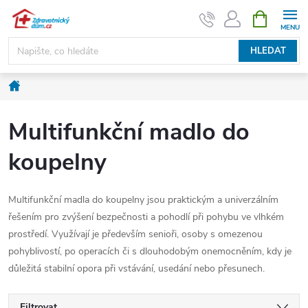
Přejít
NÁKUPNÍ
KOŠÍK
na
obsah
HLEDAT
Domů
Multifunkční madlo do
koupelny
Multifunkční madla do koupelny jsou praktickým a univerzálním
řešením pro zvýšení bezpečnosti a pohodlí při pohybu ve vlhkém
prostředí. Využívají je především senioři, osoby s omezenou
pohyblivostí, po operacích či s dlouhodobým onemocněním, kdy je
důležitá stabilní opora při vstávání, usedání nebo přesunech.
Filtrovat