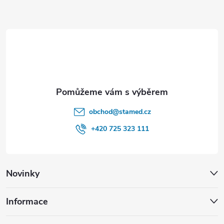
a
t
í
obchod
@
stamed.cz
+420 725 323 111
Novinky
Informace