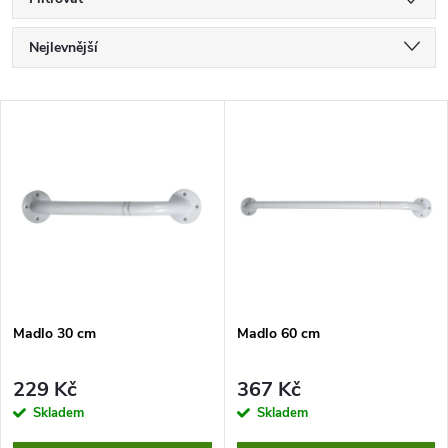
Ř
Nejlevnější
a
Nejdražší
V
Nejprodávanější
z
ý
Abecedně
e
p
n
i
í
s
p
Madlo 30 cm
Madlo 60 cm
p
r
229 Kč
367 Kč
r
Skladem
Skladem