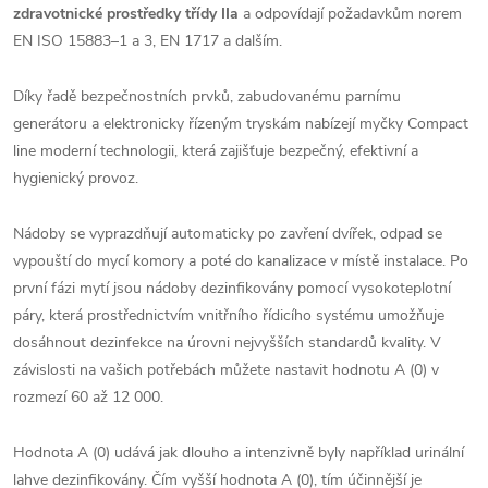
zdravotnické prostředky třídy IIa
a odpovídají požadavkům norem
EN ISO 15883–1 a 3, EN 1717 a dalším.
Díky řadě bezpečnostních prvků, zabudovanému parnímu
generátoru a elektronicky řízeným tryskám nabízejí myčky Compact
line moderní technologii, která zajišťuje bezpečný, efektivní a
hygienický provoz.
Nádoby se vyprazdňují automaticky po zavření dvířek, odpad se
vypouští do mycí komory a poté do kanalizace v místě instalace. Po
první fázi mytí jsou nádoby dezinfikovány pomocí vysokoteplotní
páry, která prostřednictvím vnitřního řídicího systému umožňuje
dosáhnout dezinfekce na úrovni nejvyšších standardů kvality. V
závislosti na vašich potřebách můžete nastavit hodnotu A (0) v
rozmezí 60 až 12 000.
Hodnota A (0) udává jak dlouho a intenzivně byly například urinální
lahve dezinfikovány. Čím vyšší hodnota A (0), tím účinnější je