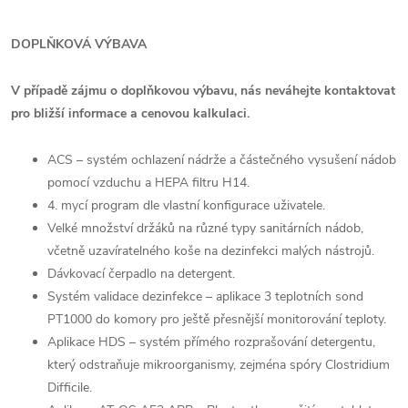
DOPLŇKOVÁ VÝBAVA
V případě zájmu o doplňkovou výbavu, nás neváhejte kontaktovat
pro bližší informace a cenovou kalkulaci.
ACS – systém ochlazení nádrže a částečného vysušení nádob
pomocí vzduchu a HEPA filtru H14.
4. mycí program dle vlastní konfigurace uživatele.
Velké množství držáků na různé typy sanitárních nádob,
včetně uzavíratelného koše na dezinfekci malých nástrojů.
Dávkovací čerpadlo na detergent.
Systém validace dezinfekce – aplikace 3 teplotních sond
PT1000 do komory pro ještě přesnější monitorování teploty.
Aplikace HDS – systém přímého rozprašování detergentu,
který odstraňuje mikroorganismy, zejména spóry Clostridium
Difficile.