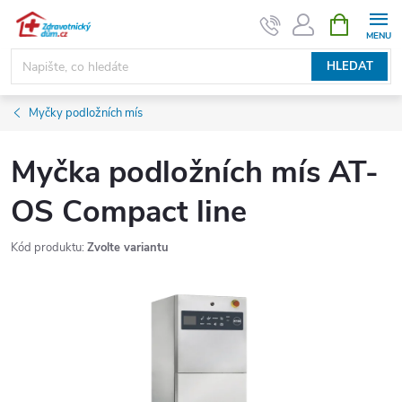
Přejít
NÁKUPNÍ
KOŠÍK
na
obsah
HLEDAT
Myčky podložních mís
Myčka podložních mís AT-
OS Compact line
Kód produktu:
Zvolte variantu