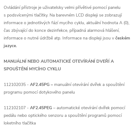
Ovládání přístroje je uživatelsky velmi přívětivé pomocí panelu
s podsvícenými tlačítky. Na barevném LCD displeji se zobrazují
informace o jednotlivých fází mycího cyklu, aktuální hodnota A (0),
čas zbývající do konce dezinfekce, případná alarmová hlášení,
informace o nutné údržbě atp. Informace na displeji jsou v
českém
jazyce.
MANUÁLNÍ NEBO AUTOMATICKÉ OTEVÍRÁNÍ DVEŘÍ A
SPOUŠTĚNÍ MYCÍHO CYKLU
112102035 -
AF2.45PG –
manuální otevírání dvířek a spouštění
programu pomocí dotykového panelu
112102107 -
AF2.45PEG
– automatické otevírání dvířek pomocí
pedálu nebo optického senzoru a spouštění programů pomocí
loketního tlačítka