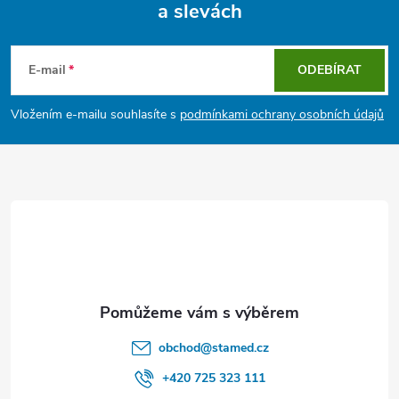
a slevách
Z
á
E-mail
ODEBÍRAT
p
Vložením e-mailu souhlasíte s
podmínkami ochrany osobních údajů
a
t
í
obchod
@
stamed.cz
+420 725 323 111