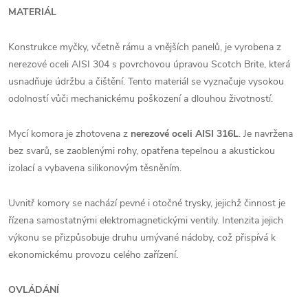
MATERIÁL
Konstrukce myčky, včetně rámu a vnějších panelů, je vyrobena z
nerezové oceli AISI 304 s povrchovou úpravou Scotch Brite, která
usnadňuje údržbu a čištění. Tento materiál se vyznačuje vysokou
odolností vůči mechanickému poškození a dlouhou životností.
Mycí komora je zhotovena z
nerezové oceli AISI 316L
. Je navržena
bez svarů, se zaoblenými rohy, opatřena tepelnou a akustickou
izolací a vybavena silikonovým těsněním.
Uvnitř komory se nachází pevné i otočné trysky, jejichž činnost je
řízena samostatnými elektromagnetickými ventily. Intenzita jejich
výkonu se přizpůsobuje druhu umývané nádoby, což přispívá k
ekonomickému provozu celého zařízení.
OVLÁDÁNÍ