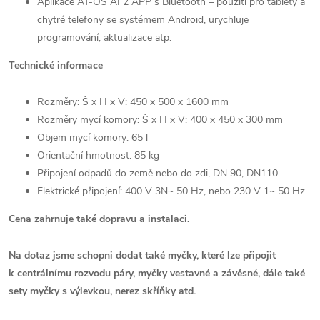
Aplikace AT-OS AF2 APP s Bluetooth – použití pro tablety a
chytré telefony se systémem Android, urychluje
programování, aktualizace atp.
Technické informace
Rozměry: Š x H x V: 450 x 500 x 1600 mm
Rozměry mycí komory: Š x H x V: 400 x 450 x 300 mm
Objem mycí komory: 65 l
Orientační hmotnost: 85 kg
Připojení odpadů do země nebo do zdi, DN 90, DN110
Elektrické připojení: 400 V 3N~ 50 Hz, nebo 230 V 1~ 50 Hz
Cena zahrnuje také dopravu a instalaci.
Na dotaz jsme schopni dodat také myčky, které lze připojit
k centrálnímu rozvodu páry, myčky vestavné a závěsné, dále také
sety myčky s výlevkou, nerez skříňky atd.