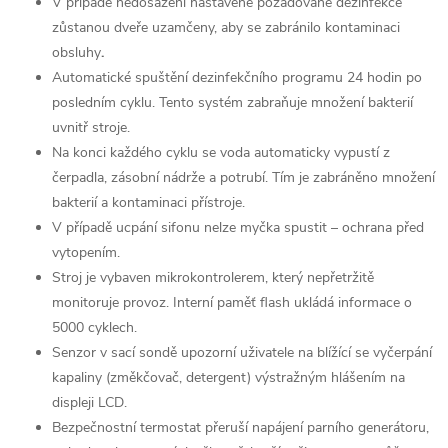
V případě nedosažení nastavené požadované dezinfekce
zůstanou dveře uzamčeny, aby se zabránilo kontaminaci
obsluhy
.
Automatické spuštění dezinfekčního programu 24 hodin po
posledním cyklu. Tento systém zabraňuje množení bakterií
uvnitř stroje.
Na konci každého cyklu se voda automaticky vypustí z
čerpadla, zásobní nádrže a potrubí. Tím je zabráněno množení
bakterií a kontaminaci přístroje.
V případě ucpání sifonu nelze myčka spustit – ochrana před
vytopením.
Stroj je vybaven mikrokontrolerem, který nepřetržitě
monitoruje provoz. Interní paměť flash ukládá informace o
5000 cyklech.
Senzor v sací sondě upozorní uživatele na blížící se vyčerpání
kapaliny (změkčovač, detergent) výstražným hlášením na
displeji LCD.
Bezpečnostní termostat přeruší napájení parního generátoru,