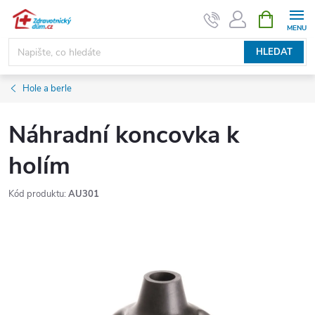
Přejít
NÁKUPNÍ
KOŠÍK
na
obsah
HLEDAT
Hole a berle
Náhradní koncovka k
holím
Kód produktu:
AU301