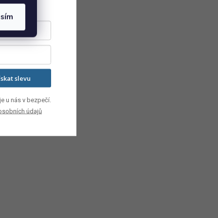
asím
ískat slevu
e u nás v bezpečí.
osobních údajů