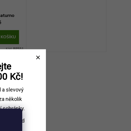
Saturno
é
 KOŠÍKU
Kód:
RP551
jte
00 Kč!
l a slevový
za několik
í schránky.
i nákupu
nad
Kč.