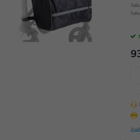
Tašk
Satu
9
Měr
cena
Znač