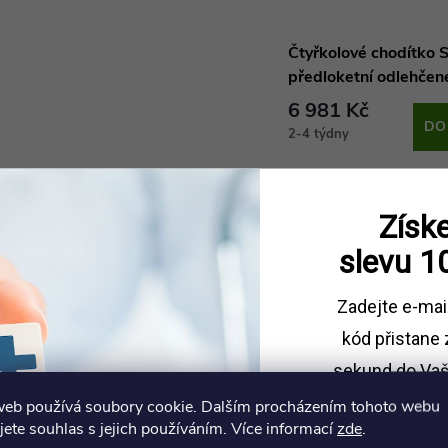
Čtyřkolové chodítko 
předloketní odlehčen
6 981 Kč
DO
2-4 týdny
Získe
slevu
1
Zadejte e-mai
kód
přistane 
sekund do Vaš
web používá soubory cookie. Dalším procházením tohoto webu
Sleva platí př
jete souhlas s jejich používáním. Více informací
zde
.
1500 