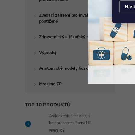
Nast
Zvedací zařízení pro invalidy a
postižené
Zdravotnický a lékařský nábytek
Výprodej
Anatomické modely lidského těla
Hrazeno ZP
TOP 10 PRODUKTŮ
Antidekubitní matrace s
kompresorem Piuma UP
990 Kč