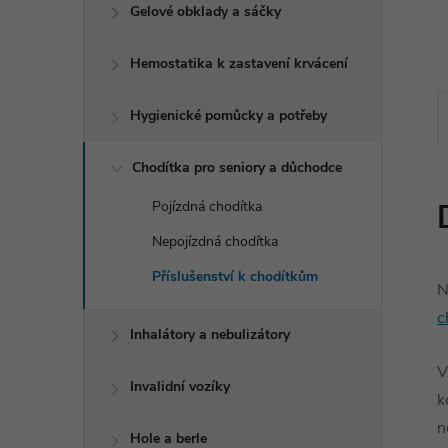
e
Gelové obklady a sáčky
l
Hemostatika k zastavení krvácení
Hygienické pomůcky a potřeby
Chodítka pro seniory a důchodce
Pojízdná chodítka
Nepojízdná chodítka
Příslušenství k chodítkům
N
c
Inhalátory a nebulizátory
V
Invalidní vozíky
k
n
Hole a berle