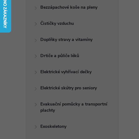
t
Bezzápachové koše na pleny
r
Čističky vzduchu
a
Doplňky stravy a vitamíny
n
Drtiče a půliče léků
n
Elektrické vyhřívací dečky
í
Elektrické skútry pro seniory
p
Evakuační pomůcky a transportní
plachty
a
n
Exoskeletony