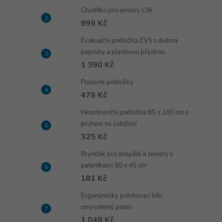
Chodítko pro seniory Clik
999 Kč
Evakuační podložka EVS s dvěma
popruhy a plastovou přezkou
1 390 Kč
Posuvné podložky
478 Kč
Inkontinenční podložka 85 x 180 cm s
pruhem na založení
325 Kč
Bryndák pro dospělé a seniory s
patentkami 90 x 45 cm
181 Kč
Ergonomicky polohovací klín,
omyvatelný potah
1 048 Kč