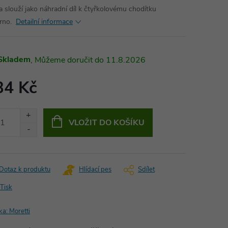
a slouží jako náhradní díl k čtyřkolovému chodítku
rno.
Detailní informace
Skladem
11.8.2026
34 Kč
ná
:
VLOŽIT DO KOŠÍKU
Dotaz k produktu
Hlídací pes
Sdílet
Tisk
ka:
Moretti