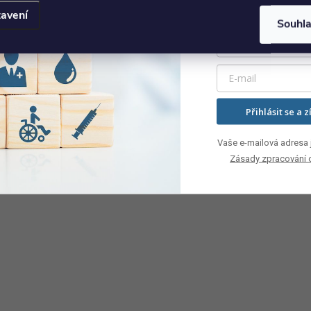
avení
Souhl
Přihlásit se a z
Vaše e-mailová adresa j
Zásady zpracování 