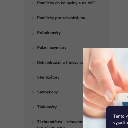
Pomůcky do koupelny a na WC
Pomůcky pro sebeobsluhu
Průtokoměry
Pulzní oxymetry
Rehabilitační a fitness pomůcky
Sterilizátory
Stetoskopy
Tlakoměry
Tento 
Záchranářství - zdravotní potřeby
vyjadřu
pro záchranáře