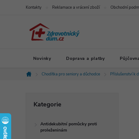
Přejít
Kontakty
Reklamace a vrácení zboží
Obchodní podm
na
obsah
Novinky
Doprava a platby
Půjčovn
Chodítka pro seniory a důchodce
Příslušenství k 
Domů
P
Přeskočit
Kategorie
kategorie
o
Antidekubitní pomůcky proti
s
proleženinám