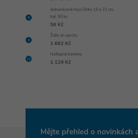
Jednorázové mycí žínky 15 x 23 cm,
bal. 50 ks
56 Kč
Židle do sprchy
1 662 Kč
Nášlapné kameny
1 129 Kč
Z
Mějte přehled o novinkách