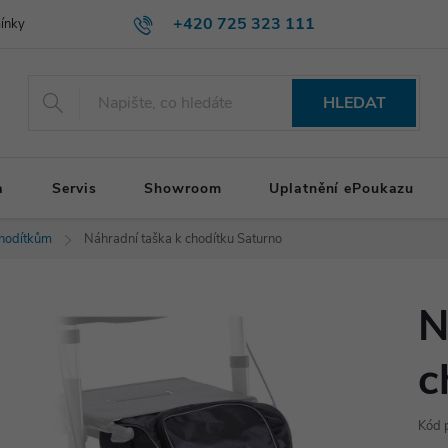
+420 725 323 111
ínky
HLEDAT
a
Servis
Showroom
Uplatnění ePoukazu
chodítkům
Náhradní taška k chodítku Saturno
N
c
Kód 