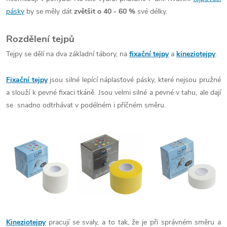
pásky
by se měly dát
zvětšit o 40 - 60 %
své délky.
Rozdělení tejpů
Tejpy se dělí na dva základní tábory, na
fixační tejpy
a
kineziotejpy
.
Fixační tejpy
jsou silné lepící náplasťové pásky, které nejsou pružné
a slouží k pevné fixaci tkáně. Jsou velmi silné a pevné v tahu, ale dají
se snadno odtrhávat v podélném i příčném směru.
Kineziotejpy
pracují se svaly, a to tak, že je při správném směru a