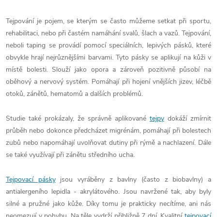
Tejpování je pojem, se kterým se často můžeme setkat při sportu,
rehabilitaci, nebo při častém namáhání svalů, šlach a vazů. Tejpování,
neboli taping se provádí pomocí speciálních, lepivých pásků, které
obvykle hrají nejrůznějšími barvami. Tyto pásky se aplikují na kůži v
místě bolesti. Slouží jako opora a zároveň pozitivně působí na
oběhový a nervový systém. Pomáhají při hojení vnějších jizev, léčbě
otoků, zánětů, hematomů a dalších problémů.
Studie také prokázaly, že správně aplikované
tejpy
dokáží zmírnit
průběh nebo dokonce předcházet migrénám, pomáhají při bolestech
zubů nebo napomáhají uvolňovat dutiny při rýmě a nachlazení. Dále
se také využívají při zánětu středního ucha.
Tejpovací pásky
jsou vyráběny z bavlny (často z biobavlny) a
antialergeního lepidla - akrylátového. Jsou navržené tak, aby byly
silné a pružné jako kůže. Díky tomu je prakticky necítíme, ani nás
neomezují v pohybu. Na těle vydrží přibližně 7 dní. Kvalitní
tejpovací