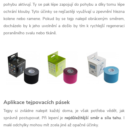
pohybu aktivují. Ty se pak lépe zapojují do pohybu a díky tomu lépe
ochrání klouby. Tyto účinky se nejčastěji využívají u zpevnění hlezna
kolene nebo ramene. Pokud by se tejp nalepil obráceným směrem,
docházelo by k jeho uvolnění
a došlo by tím k rychlejší regeneraci
poraněného svalu nebo tkáně.
Aplikace tejpovacích pásek
Tejpy si zvládne nalepit každý doma, je však potřeba vědět, jak
správně postupovat. Při lepení je
nejdůležitější směr a síla tahu
. I
malé odchylky mohou mít zcela jiné až opačné účinky.