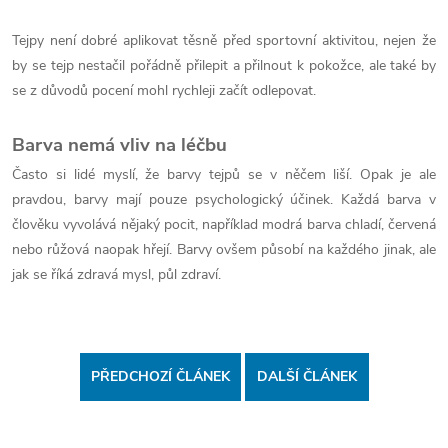
Tejpy není dobré aplikovat těsně před sportovní aktivitou, nejen že
by se tejp nestačil pořádně přilepit a přilnout k pokožce, ale také by
se z důvodů pocení mohl rychleji začít odlepovat.
Barva nemá vliv na léčbu
Často si lidé myslí, že barvy tejpů se v něčem liší. Opak je ale
pravdou, barvy mají pouze psychologický účinek.
Každá barva v
člověku vyvolává nějaký pocit, například modrá barva chladí, červená
nebo růžová naopak hřejí. Barvy ovšem působí na každého jinak, ale
jak se říká zdravá mysl, půl zdraví.
PŘEDCHOZÍ ČLÁNEK
DALŠÍ ČLÁNEK