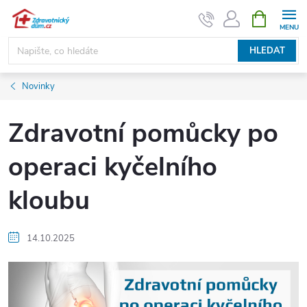
Přejít
NÁKUPNÍ
KOŠÍK
na
obsah
HLEDAT
Novinky
Zdravotní pomůcky po
operaci kyčelního
kloubu
14.10.2025