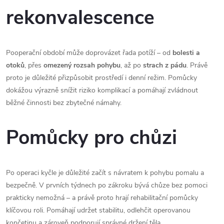
rekonvalescence
Pooperační období může doprovázet řada potíží – od
bolesti a
otoků
, přes
omezený rozsah pohybu
, až po
strach z pádu
. Právě
proto je důležité přizpůsobit prostředí i denní režim. Pomůcky
dokážou výrazně snížit riziko komplikací a pomáhají zvládnout
běžné činnosti bez zbytečné námahy.
Pomůcky pro chůzi
Po operaci kyčle je důležité začít s návratem k pohybu pomalu a
bezpečně. V prvních týdnech po zákroku bývá chůze bez pomoci
prakticky nemožná – a právě proto hrají rehabilitační pomůcky
klíčovou roli. Pomáhají udržet stabilitu, odlehčit operovanou
končetinu a zároveň podporují správné držení těla.