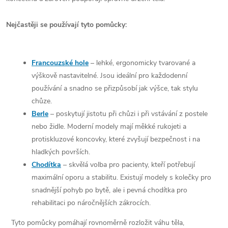
Nejčastěji se používají tyto pomůcky:
Francouzské hole
– lehké, ergonomicky tvarované a
výškově nastavitelné. Jsou ideální pro každodenní
používání a snadno se přizpůsobí jak výšce, tak stylu
chůze.
Berle
– poskytují jistotu při chůzi i při vstávání z postele
nebo židle. Moderní modely mají měkké rukojeti a
protiskluzové koncovky, které zvyšují bezpečnost i na
hladkých površích.
Chodítka
– skvělá volba pro pacienty, kteří potřebují
maximální oporu a stabilitu. Existují modely s kolečky pro
snadnější pohyb po bytě, ale i pevná chodítka pro
rehabilitaci po náročnějších zákrocích.
Tyto pomůcky pomáhají rovnoměrně rozložit váhu těla,