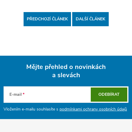
PŘEDCHOZÍ ČLÁNEK
DALŠÍ ČLÁNEK
Mějte přehled o novinkách
a slevách
Z
á
E-mail
ODEBÍRAT
p
Vložením e-mailu souhlasíte s
podmínkami ochrany osobních údajů
a