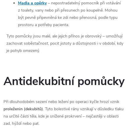
Madla a opěrky
– nepostradatelný pomocník při vstávání
z toalety, vany nebo při přesunech po koupelně. Mohou
být pevně připevněná ke zdi nebo přenosná, podle typu
prostoru a potřeby pacienta.
Tyto pomůcky jsou malé, ale jejich přínos je obrovský – umožňují
zachovat soběstačnost, pocit jistoty a důstojnosti i v období, kdy
je pohyb omezený.
Antidekubitní pomůcky
Při dlouhodobém sezení nebo ležení po operaci kyčle hrozí vznik
proleženin (dekubitů)
. Tyto bolestivé rány vznikají v důsledku tlaku
na určité části těla, kde je snížené prokrvení – nejčastěji v oblasti
zad, hýždí nebo pat.