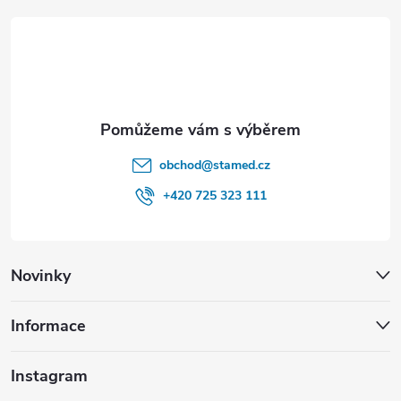
t
í
obchod
@
stamed.cz
+420 725 323 111
Novinky
Informace
Instagram