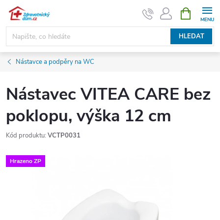
Přejít
NÁKUPNÍ
KOŠÍK
na
obsah
HLEDAT
Nástavce a podpěry na WC
Nástavec VITEA CARE bez
poklopu, výška 12 cm
Kód produktu:
VCTP0031
Hrazeno ZP