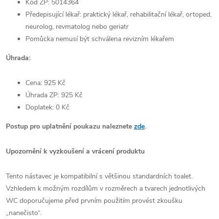
Kód ZP: 5014364
Předepisující lékař: praktický lékař, rehabilitační lékař, ortoped,
neurolog, revmatolog nebo geriatr
Pomůcka nemusí být schválena revizním lékařem
Úhrada:
Cena: 925 Kč
Úhrada ZP: 925 Kč
Doplatek: 0 Kč
Postup pro uplatnění poukazu naleznete
zde
.
Upozornění k vyzkoušení a vrácení produktu
Tento nástavec je kompatibilní s většinou standardních toalet.
Vzhledem k možným rozdílům v rozměrech a tvarech jednotlivých
WC doporučujeme před prvním použitím provést zkoušku
„nanečisto“.