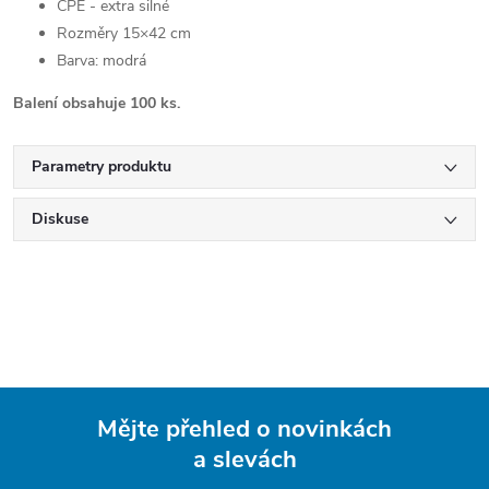
CPE - extra silné
Rozměry 15×42 cm
Barva: modrá
Balení obsahuje 100 ks.
Parametry produktu
Diskuse
Mějte přehled o novinkách
a slevách
Z