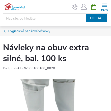
Přejít
NÁKUPNÍ
KOŠÍK
na
obsah
HLEDAT
Hygienické papírové výrobky
Návleky na obuv extra
silné, bal. 100 ks
Kód produktu:
W503100100_0028