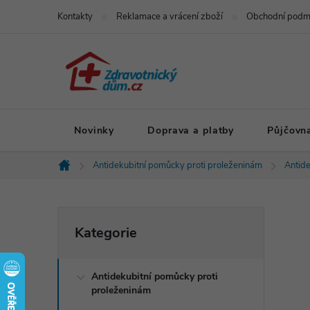
Přejít
Kontakty
Reklamace a vrácení zboží
Obchodní podm
na
obsah
Novinky
Doprava a platby
Půjčovn
Antidekubitní pomůcky proti proleženinám
Antid
Domů
P
Přeskočit
Kategorie
kategorie
o
Antidekubitní pomůcky proti
s
proleženinám