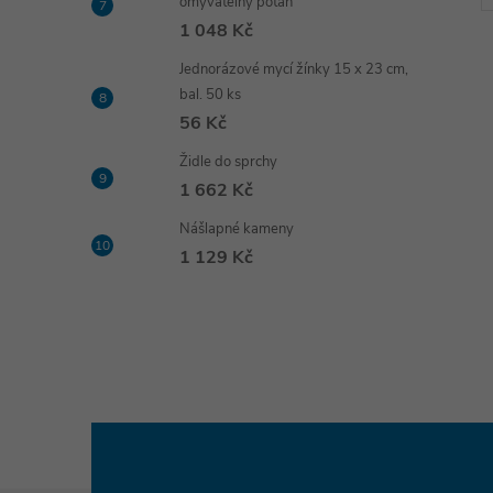
omyvatelný potah
1 048 Kč
Jednorázové mycí žínky 15 x 23 cm,
bal. 50 ks
56 Kč
Židle do sprchy
1 662 Kč
Nášlapné kameny
1 129 Kč