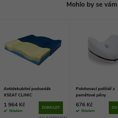
Antidekubitní podsedák
Polohovací polštář z
XSEAT CLINIC
paměťové pěny
1 964 Kč
676 Kč
ZOBRAZIT
DO
Skladem
Skladem
Kód:
X-SEATCL4242