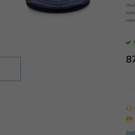
Otoč
hybn
nebo
8
Měr
cena
Znač