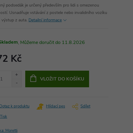
ný podsedák je určený především pro lidi s omezenou
ostí. Usnadňuje vstávání z postele nebo invalidního vozíku
 výstup z auta.
Detailní informace
Skladem
11.8.2026
72 Kč
ná
:
VLOŽIT DO KOŠÍKU
Dotaz k produktu
Hlídací pes
Sdílet
Tisk
ka:
Moretti