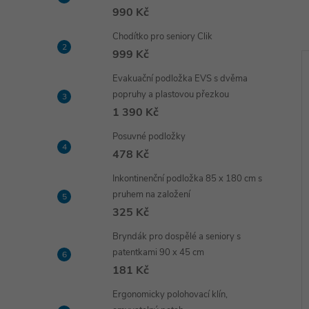
990 Kč
Chodítko pro seniory Clik
999 Kč
Evakuační podložka EVS s dvěma
popruhy a plastovou přezkou
1 390 Kč
Posuvné podložky
478 Kč
Inkontinenční podložka 85 x 180 cm s
pruhem na založení
325 Kč
Bryndák pro dospělé a seniory s
patentkami 90 x 45 cm
181 Kč
Ergonomicky polohovací klín,