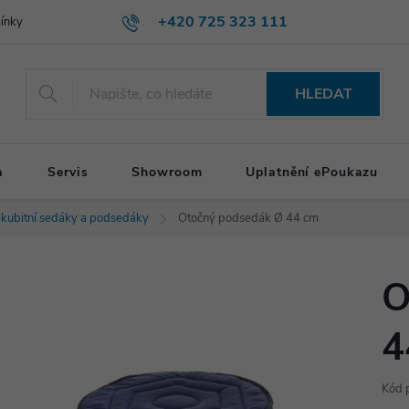
+420 725 323 111
ínky
HLEDAT
a
Servis
Showroom
Uplatnění ePoukazu
ekubitní sedáky a podsedáky
Otočný podsedák Ø 44 cm
O
4
Kód 