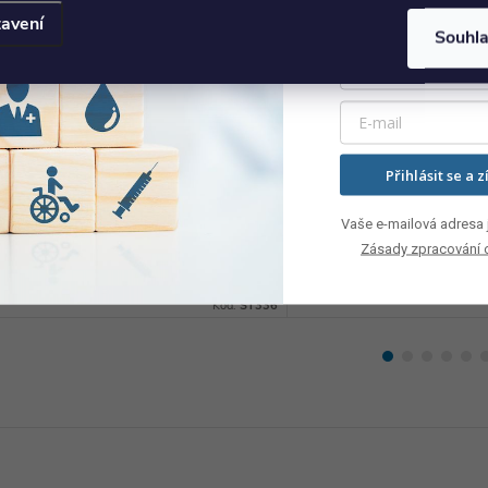
avení
Souhl
Přihlásit se a z
Podsedák z paměťové pěny
Antidekubitní podsed
tvar U
paměťové pěny Ø 44
Vaše e-mailová adresa j
1 684 Kč
1 659 Kč
Zásady zpracování 
DO KOŠÍKU
DO
Skladem
Skladem
Kód:
ST336