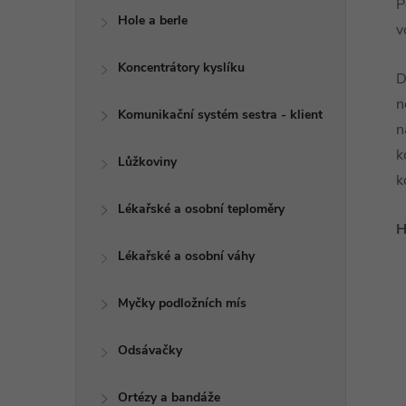
P
Hole a berle
v
Koncentrátory kyslíku
D
n
Komunikační systém sestra - klient
n
k
Lůžkoviny
k
Lékařské a osobní teploměry
H
Lékařské a osobní váhy
Myčky podložních mís
Odsávačky
Ortézy a bandáže