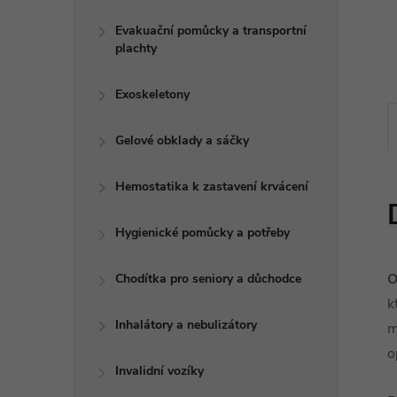
e
Evakuační pomůcky a transportní
plachty
l
Exoskeletony
Gelové obklady a sáčky
Hemostatika k zastavení krvácení
Hygienické pomůcky a potřeby
O
Chodítka pro seniory a důchodce
k
Inhalátory a nebulizátory
m
o
Invalidní vozíky