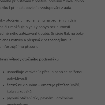
omáhá při vstávání z postele, přesunu z invalidního
ozíku i při nastupování a vystupování z auta.
íky otočnému mechanismu na pevném vnitřním
osiči umožňuje plynulý pohyb bez nutnosti
adměrného zatěžování kloubů. Snižuje tlak na boky,
olena i kotníky a přispívá k bezpečnějšímu a
omfortnějšímu přesunu.
lavní výhody otočného podsedáku
usnadňuje vstávání a přesun osob se sníženou
pohyblivostí
šetrný ke kloubům – omezuje přetížení kyčlí,
kolen a kotníků
plynulé otáčení díky pevnému otočnému
mechanismu