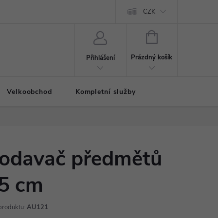
CZK
NÁKUPNÍ
KOŠÍK
Prázdný košík
Přihlášení
Velkoobchod
Kompletní služby
odavač předmětů
5 cm
produktu:
AU121