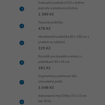
Evakuační podložka EVS s dvěma
popruhy a plastovou přezkou
1 390 Kč
Posuvné podložky
478 Kč
Inkontinenční podložka 85 x 180 cm s
pruhem na založení
325 Kč
Bryndák pro dospělé a seniory s
patentkami 90 x 45 cm
181 Kč
Ergonomicky polohovací klín,
omyvatelný potah
1 048 Kč
Jednorázové mycí žínky 15 x 23 cm,
bal. 50 ks