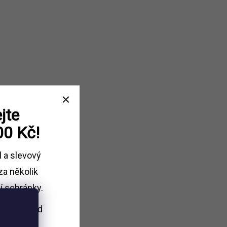
jte
00 Kč!
l a slevový
za několik
í schránky.
i nákupu
nad
Kč.