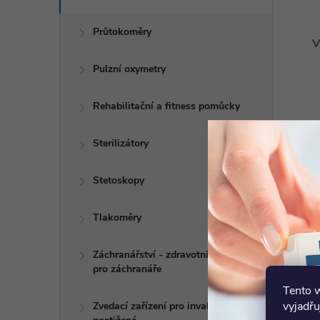
Průtokoměry
V
Pulzní oxymetry
Rehabilitační a fitness pomůcky
Sterilizátory
Stetoskopy
Tlakoměry
Záchranářství - zdravotní potřeby
pro záchranáře
Tento 
vyjadřu
Zvedací zařízení pro invalidy a