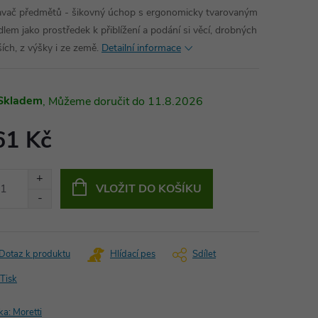
vač předmětů - šikovný úchop s ergonomicky tvarovaným
dlem jako prostředek k přiblížení a podání si věcí, drobných
ších, z výšky i ze země.
Detailní informace
Skladem
11.8.2026
61 Kč
ná
:
VLOŽIT DO KOŠÍKU
Dotaz k produktu
Hlídací pes
Sdílet
Tisk
ka:
Moretti