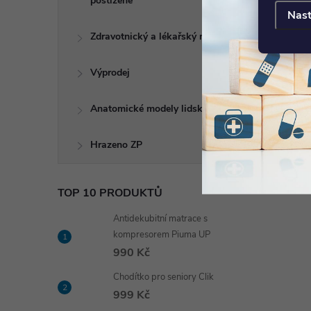
postižené
Nast
Zdravotnický a lékařský nábytek
Výprodej
Anatomické modely lidského těla
Hrazeno ZP
TOP 10 PRODUKTŮ
Antidekubitní matrace s
kompresorem Piuma UP
990 Kč
Chodítko pro seniory Clik
999 Kč