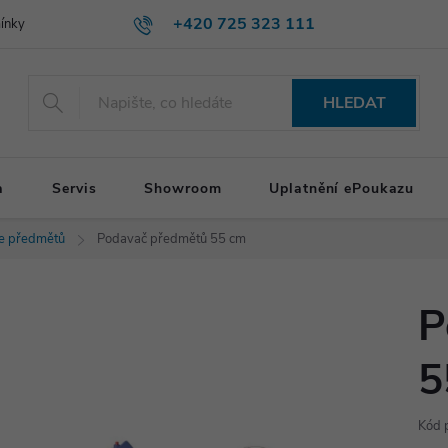
+420 725 323 111
ínky
HLEDAT
a
Servis
Showroom
Uplatnění ePoukazu
e předmětů
Podavač předmětů 55 cm
P
5
Kód 