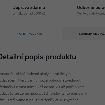
Doprava zdarma
Odborné pora
při nákupu nad 3000 Kč
Nevíte si rady? Konta
POPIS PRODUKTU
SOUBORY KE STAŽ
Detailní popis produktu
snadněte si každodenní úkoly s praktickým
odavačem, který vám umožní pohodlně zvednout
ředměty i z míst mimo váš dosah. Ať už potřebujete
odat věci ze země nebo z větší výšky, tento pomocník
ám ušetří nutnost používat žebřík či se zbytečně