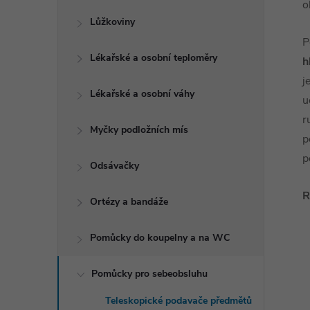
o
Lůžkoviny
P
Lékařské a osobní teploměry
h
j
Lékařské a osobní váhy
u
r
Myčky podložních mís
p
p
Odsávačky
R
Ortézy a bandáže
Pomůcky do koupelny a na WC
Pomůcky pro sebeobsluhu
Teleskopické podavače předmětů