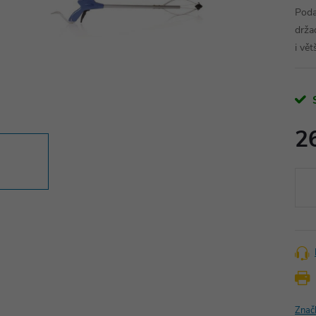
Poda
drža
i vět
2
Měr
cena
Znač