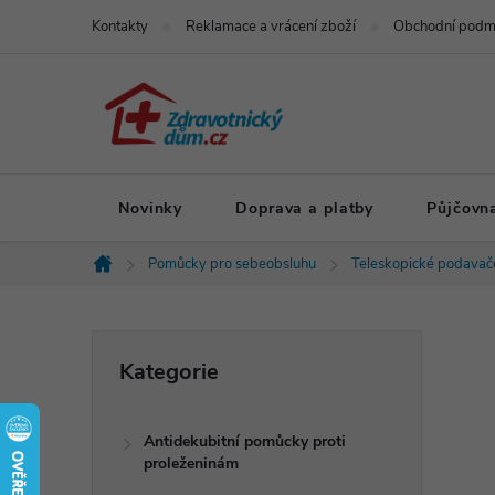
Přejít
Kontakty
Reklamace a vrácení zboží
Obchodní podm
na
obsah
Novinky
Doprava a platby
Půjčovn
Pomůcky pro sebeobsluhu
Teleskopické podavač
Domů
P
Přeskočit
Kategorie
kategorie
o
Antidekubitní pomůcky proti
s
proleženinám