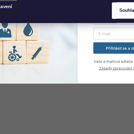
avení
Souhl
Přihlásit se a z
Vaše e-mailová adresa j
Zásady zpracování 