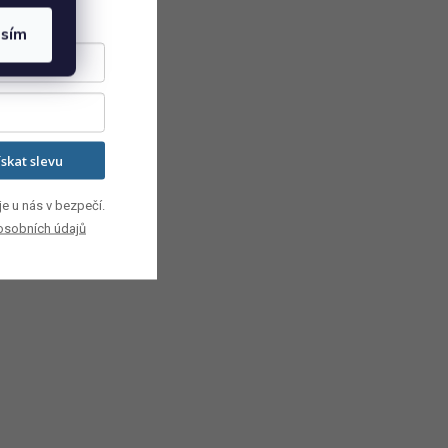
asím
ískat slevu
e u nás v bezpečí.
osobních údajů