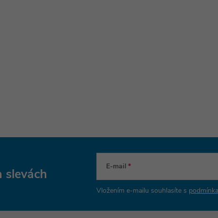
E-mail
a slevách
Vložením e-mailu souhlasíte s
podmínka