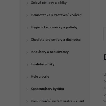
e
Gelové obklady a sáčky
l
Hemostatika k zastavení krvácení
Hygienické pomůcky a potřeby
Chodítka pro seniory a důchodce
Inhalátory a nebulizátory
Invalidní vozíky
U
Hole a berle
p
p
Koncentrátory kyslíku
p
v
Komunikační systém sestra - klient