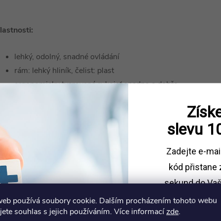
lastnosti:
lehký, odolný, snadné ovládání
rám: lehký hliník, čelist: plast
ergonomicky tvarovaná rukojeť snadno a dobře
zapadne do ruky
Získe
opatřen přísavkami, díky nimž bezpečněji
slevu
1
uchopíte kluzké předměty
pojistka spouště
Zadejte e-mai
kód
přistane 
sekund do Vaš
web používá soubory cookie. Dalším procházením tohoto webu
Sleva platí př
jete souhlas s jejich používáním. Více informací
zde
.
1500 