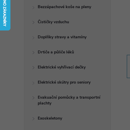
t
Bezzápachové koše na pleny
r
Čističky vzduchu
a
Doplňky stravy a vitamíny
n
Drtiče a půliče léků
n
Elektrické vyhřívací dečky
í
Elektrické skútry pro seniory
p
Evakuační pomůcky a transportní
plachty
a
n
Exoskeletony