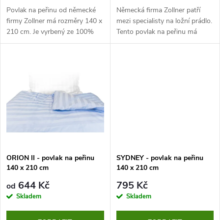
d
d
Povlak na peřinu od německé
Německá firma Zollner patří
u
firmy Zollner má rozměry 140 x
mezi specialisty na ložní prádlo.
210 cm. Je vyrbený ze 100%
Tento povlak na peřinu má
u
bavlny. Je kvalitní, odolný a
vysokou gramáž i kvalitu, je
k
pohodlný.
vyrobený z bavlny a je pratelný
k
na 95°C.
t
t
ů
ů
ORION II - povlak na peřinu
SYDNEY - povlak na peřinu
140 x 210 cm
140 x 210 cm
644 Kč
795 Kč
od
Skladem
Skladem