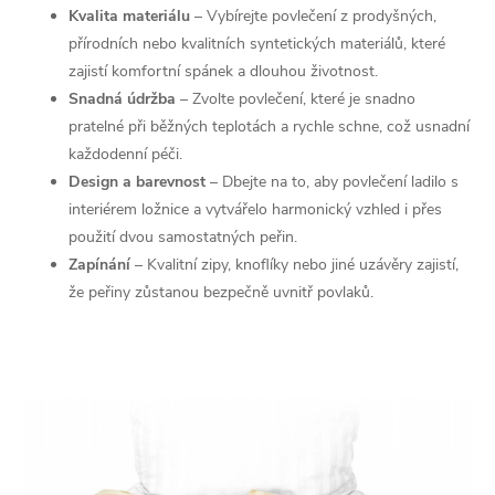
í
Kvalita materiálu
– Vybírejte povlečení z prodyšných,
přírodních nebo kvalitních syntetických materiálů, které
p
zajistí komfortní spánek a dlouhou životnost.
r
Snadná údržba
– Zvolte povlečení, které je snadno
pratelné při běžných teplotách a rychle schne, což usnadní
v
každodenní péči.
k
Design a barevnost
– Dbejte na to, aby povlečení ladilo s
interiérem ložnice a vytvářelo harmonický vzhled i přes
y
použití dvou samostatných peřin.
Zapínání
– Kvalitní zipy, knoflíky nebo jiné uzávěry zajistí,
v
že peřiny zůstanou bezpečně uvnitř povlaků.
ý
p
i
s