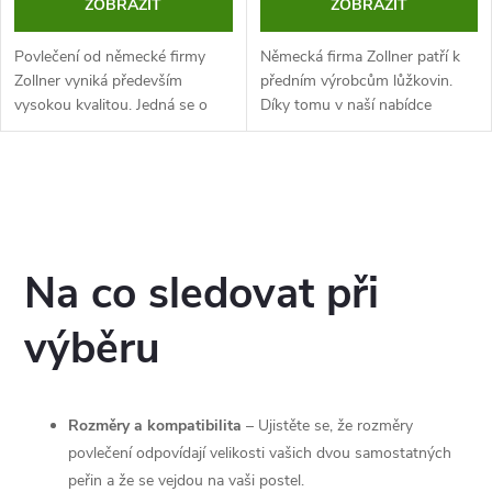
ZOBRAZIT
ZOBRAZIT
Povlečení od německé firmy
Německá firma Zollner patří k
Zollner vyniká především
předním výrobcům lůžkovin.
vysokou kvalitou. Jedná se o
Díky tomu v naší nabídce
ložní prádlo, které má vysokou
můžete najít kvalitní ložní
gramáž, je kvalitně zpracované
prádlo. Povlečení Sydney je
a určené pro opakované
vyrobeno z materiálu, který je
O
používání....
šetrný k...
v
l
Na co sledovat při
á
výběru
d
a
Rozměry a kompatibilita
– Ujistěte se, že rozměry
c
povlečení odpovídají velikosti vašich dvou samostatných
peřin a že se vejdou na vaši postel.