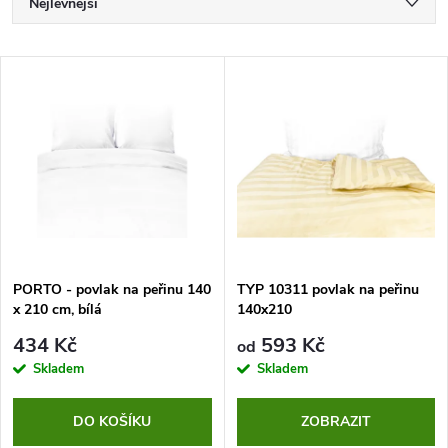
Ř
Nejlevnější
a
Nejdražší
V
Nejprodávanější
z
ý
Abecedně
e
p
n
i
í
s
p
PORTO - povlak na peřinu 140
TYP 10311 povlak na peřinu
x 210 cm, bílá
140x210
p
r
434 Kč
593 Kč
od
r
Skladem
Skladem
o
o
DO KOŠÍKU
ZOBRAZIT