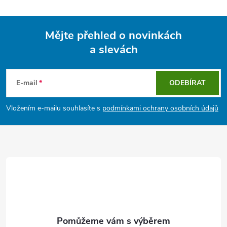
Mějte přehled o novinkách
a slevách
Z
á
E-mail
ODEBÍRAT
p
Vložením e-mailu souhlasíte s
podmínkami ochrany osobních údajů
a
t
í