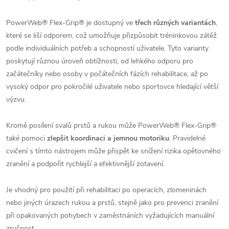
PowerWeb® Flex-Grip® je dostupný ve
třech různých variantách
,
které se liší odporem, což umožňuje přizpůsobit tréninkovou zátěž
podle individuálních potřeb a schopností uživatele. Tyto varianty
poskytují různou úroveň obtížnosti, od lehkého odporu pro
začátečníky nebo osoby v počátečních fázích rehabilitace, až po
vysoký odpor pro pokročilé uživatele nebo sportovce hledající větší
výzvu.
Kromě posílení svalů prstů a rukou může PowerWeb® Flex-Grip®
také pomoci
zlepšit koordinaci a jemnou motoriku
. Pravidelné
cvičení s tímto nástrojem může přispět ke snížení rizika opětovného
zranění a podpořit rychlejší a efektivnější zotavení.
Je vhodný pro použití při rehabilitaci po operacích, zlomeninách
nebo jiných úrazech rukou a prstů, stejně jako pro prevenci zranění
při opakovaných pohybech v zaměstnáních vyžadujících manuální
zručnost.