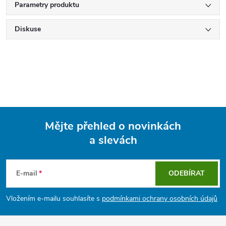
Parametry produktu
Diskuse
Mějte přehled o novinkách
a slevách
Z
á
E-mail
ODEBÍRAT
p
Vložením e-mailu souhlasíte s
podmínkami ochrany osobních údajů
a