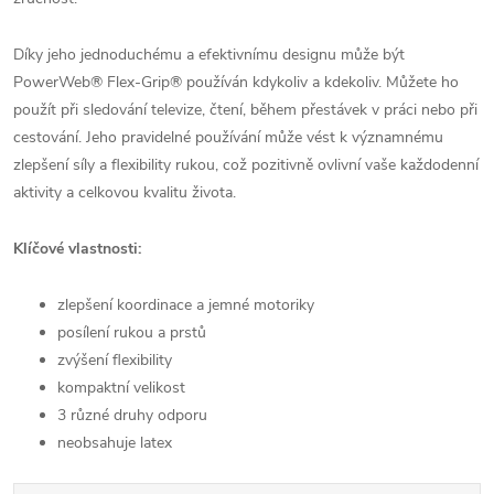
Díky jeho jednoduchému a efektivnímu designu může být
PowerWeb® Flex-Grip® používán kdykoliv a kdekoliv. Můžete ho
použít při sledování televize, čtení, během přestávek v práci nebo při
cestování. Jeho pravidelné používání může vést k významnému
zlepšení síly a flexibility rukou, což pozitivně ovlivní vaše každodenní
aktivity a celkovou kvalitu života.
Klíčové vlastnosti:
zlepšení koordinace a jemné motoriky
posílení rukou a prstů
zvýšení flexibility
kompaktní velikost
3 různé druhy odporu
neobsahuje latex