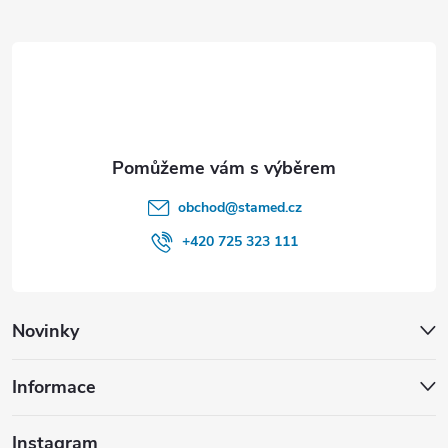
t
í
obchod
@
stamed.cz
+420 725 323 111
Novinky
Informace
Instagram