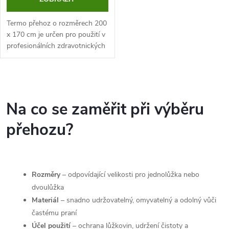
o
d
d
Termo přehoz o rozměrech 200
u
x 170 cm je určen pro použití v
profesionálních zdravotnických
u
zařízeních i pro domácí péči.
k
Tato pokrývka napomáhá k
k
udržení tepelného komfortu...
O
t
t
v
Na co se zaměřit při výběru
ů
ů
l
přehozu?
á
d
Rozměry
– odpovídající velikosti pro jednolůžka nebo
a
dvoulůžka
Materiál
– snadno udržovatelný, omyvatelný a odolný vůči
c
častému praní
Účel použití
– ochrana lůžkovin, udržení čistoty a