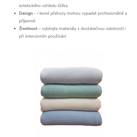
í
estetického vzhledu lůžka
p
Design
– i levné přehozy mohou vypadat profesionálně a
příjemně
r
Životnost
– vybírejte materiály s dostatečnou odolností i
v
při intenzivním používání
k
y
v
ý
p
i
s
u