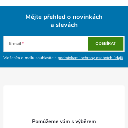
Mějte přehled o novinkách
a slevách
Z
á
E-mail
ODEBÍRAT
p
Vložením e-mailu souhlasíte s
podmínkami ochrany osobních údajů
a
t
í