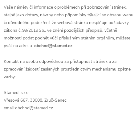
Vaše náměty či informace o problémech při zobrazování stránek,
stejně jako dotazy, návrhy nebo připomínky týkající se obsahu webu
či důvodného podezření, že webová stránka nesplňuje požadavky
zákona č. 99/2019 Sb., ve znění pozdějších předpisů, včetně
možnosti podat podnět vůči příslušným státním orgánům, můžete
psát na adresu:
obchod@stamed.cz
Kontakt na osobu odpovědnou za přístupnost stránek a za
zpracování žádostí zaslaných prostřednictvím mechanismu zpětné
vazby:
Stamed, s.r.o.
Vřesová 667, 33008, Zruč-Senec
email: obchod@stamed.cz