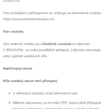
2016/2102.
Toto prohlášení o přístupnosti se vztahuje na internetové stránky
https://www.zdravotnickydum.cz/.
Stav souladu
Tyto webové stránky jsou
částečně v souladu
se zákonem
č. 99/2019 Sb., ve znění pozdějších předpisů, z důvodu nesouladu
nebo výjimek uvedených níže.
Nepřístupný obsah
Níže uvedený obsah není přístupný:
U některých obrázků chybí alternativní text
Některé dokumenty ve formátu PDF nejsou plně přístupné
(všechny informace v dokumentu nejsou v textové formě,