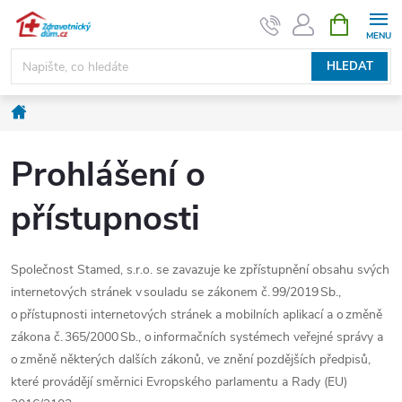
Přejít
NÁKUPNÍ
KOŠÍK
na
obsah
HLEDAT
Domů
Prohlášení o
přístupnosti
Společnost Stamed, s.r.o. se zavazuje ke zpřístupnění obsahu svých
internetových stránek v souladu se zákonem č. 99/2019 Sb.,
o přístupnosti internetových stránek a mobilních aplikací a o změně
zákona č. 365/2000 Sb., o informačních systémech veřejné správy a
o změně některých dalších zákonů, ve znění pozdějších předpisů,
které provádějí směrnici Evropského parlamentu a Rady (EU)