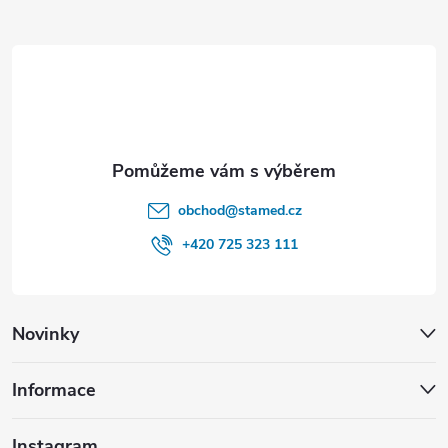
a
t
í
obchod
@
stamed.cz
+420 725 323 111
Novinky
Informace
Instagram