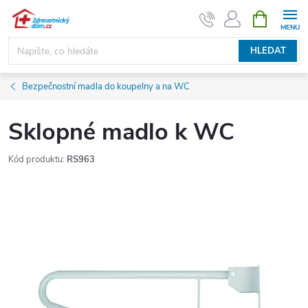
Přejít
NÁKUPNÍ
KOŠÍK
na
obsah
HLEDAT
Bezpečnostní madla do koupelny a na WC
Sklopné madlo k WC
Kód produktu:
RS963