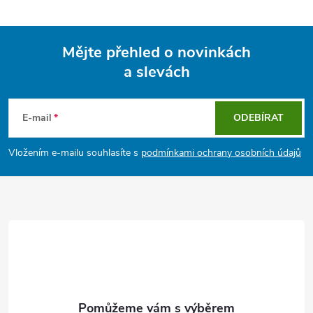
Mějte přehled o novinkách
a slevách
Z
á
E-mail
ODEBÍRAT
p
Vložením e-mailu souhlasíte s
podmínkami ochrany osobních údajů
a
t
í