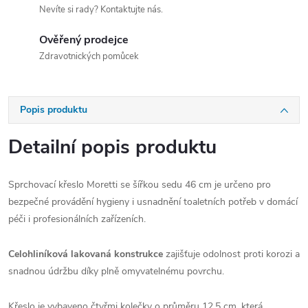
Nevíte si rady? Kontaktujte nás.
Ověřený prodejce
Zdravotnických pomůcek
Popis produktu
Detailní popis produktu
Sprchovací křeslo Moretti se šířkou sedu 46 cm je určeno pro
bezpečné provádění hygieny i usnadnění toaletních potřeb v domácí
péči i profesionálních zařízeních.
Celohliníková lakovaná konstrukce
zajišťuje odolnost proti korozi a
snadnou údržbu díky plně omyvatelnému povrchu.
Křeslo je vybaveno čtyřmi kolečky o průměru 12,5 cm, která