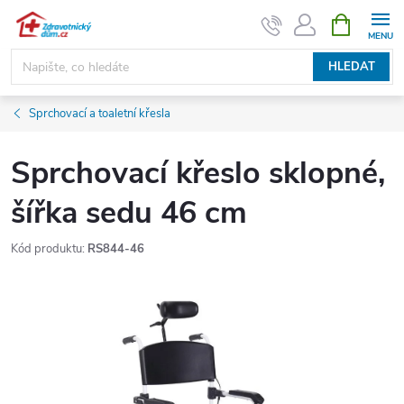
Přejít
NÁKUPNÍ
KOŠÍK
na
obsah
HLEDAT
Sprchovací a toaletní křesla
Sprchovací křeslo sklopné,
šířka sedu 46 cm
Kód produktu:
RS844-46