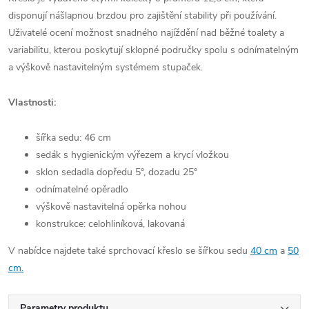
disponují nášlapnou brzdou pro zajištění stability při používání.
Uživatelé ocení možnost snadného najíždění nad běžné toalety a
variabilitu, kterou poskytují sklopné područky spolu s odnímatelným
a výškově nastavitelným systémem stupaček.
Vlastnosti:
šířka sedu: 46 cm
sedák s hygienickým výřezem a krycí vložkou
sklon sedadla dopředu 5°, dozadu 25°
odnímatelné opěradlo
výškově nastavitelná opěrka nohou
konstrukce: celohliníková, lakovaná
V nabídce najdete také sprchovací křeslo se šířkou sedu
40 cm
a
50
cm.
Parametry produktu