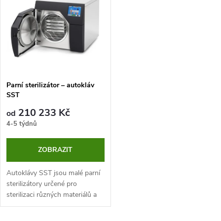
t
t
ů
ů
Parní sterilizátor – autokláv
SST
210 233 Kč
od
4-5 týdnů
ZOBRAZIT
Autoklávy SST jsou malé parní
sterilizátory určené pro
sterilizaci různých materiálů a
zdravotnických prostředků,
volně ložených, v jednoduchém