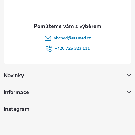
í
k
y
v
obchod
@
stamed.cz
ý
+420 725 323 111
p
i
Novinky
s
u
Informace
Instagram