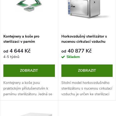
e
p
n
i
í
s
p
Kontejnery a koše pro
Horkovzdušný sterilizátor s
sterilizaci v parním
nucenou cirkulací vzduchu
p
sterilizátoru
r
4 644 Kč
40 877 Kč
od
od
r
4-5 týdnů
Skladem
o
o
ZOBRAZIT
ZOBRAZIT
d
d
Kontejnery a koše jsou
Stolní model horkovzdušného
u
praktickým příslušenstvím k
sterilizátoru s nucenou cirkulací
parnímu sterilizátoru. Jedná se
vzduchu je určen ke sterilizaci
u
o ekologické řešení, protože
kovového materiálu, (nůžky,
k
kontejnery vydrží až 2000
nože atd.), žáruvzdorného skla
k
sterilizačních cyklů.
nebo jiného materiálu...