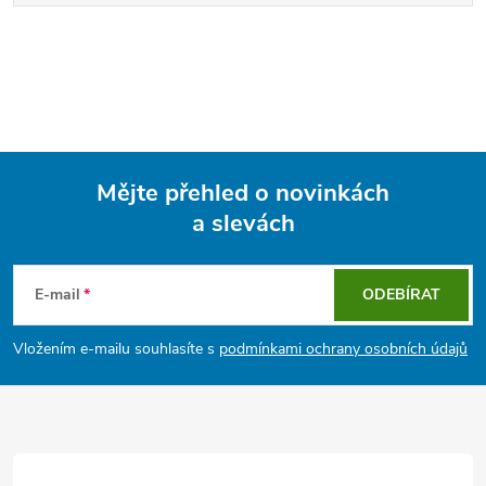
Mějte přehled o novinkách
a slevách
Z
á
E-mail
ODEBÍRAT
p
Vložením e-mailu souhlasíte s
podmínkami ochrany osobních údajů
a
t