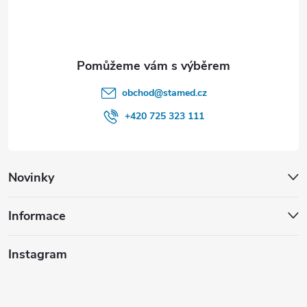
í
obchod
@
stamed.cz
+420 725 323 111
Novinky
Informace
Instagram