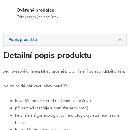
Ověřený prodejce
Zdravotnických pomůcek
Popis produktu
Detailní popis produktu
Jednovrstvá ohřívací láhev určená pro zmírnění bolesti lidského těla.
Na co se dá ohřívací láhev použít?
k vyhřátí postele před uložením ke spánku
při nemoci (zahřeje a pomůže se vypotit)
ke zmírnění gynekologických a urologických zánětů, zad a
beder
k prohřátí při návratu ze zimy