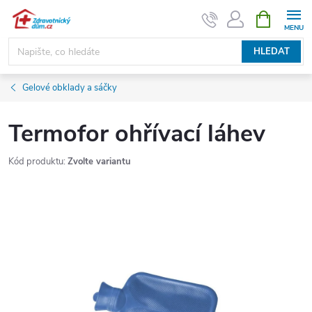
Přejít
NÁKUPNÍ
KOŠÍK
na
obsah
HLEDAT
Gelové obklady a sáčky
Termofor ohřívací láhev
Kód produktu:
Zvolte variantu