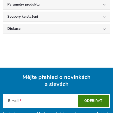
Parametry produktu
Soubory ke stažení
Diskuse
Mějte přehled o novinkách
a slevách
Z
á
E-mail
ODEBÍRAT