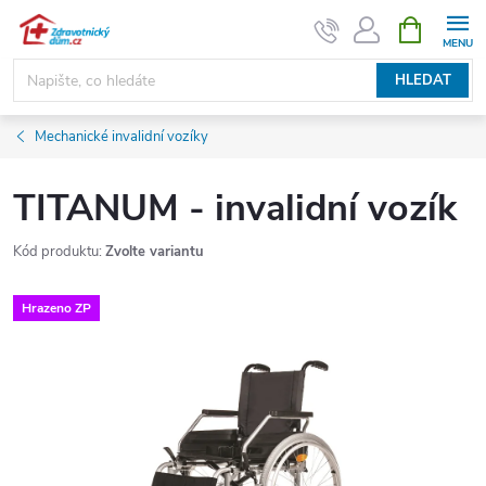
Přejít
NÁKUPNÍ
KOŠÍK
na
obsah
HLEDAT
Mechanické invalidní vozíky
TITANUM - invalidní vozík
Kód produktu:
Zvolte variantu
Hrazeno ZP