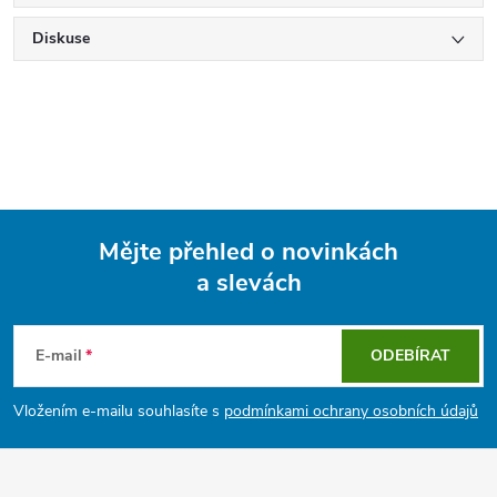
Diskuse
Mějte přehled o novinkách
a slevách
Z
á
E-mail
ODEBÍRAT
p
Vložením e-mailu souhlasíte s
podmínkami ochrany osobních údajů
a