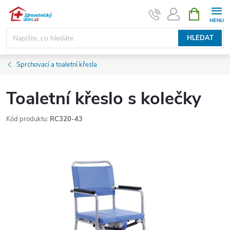
Přejít
NÁKUPNÍ
KOŠÍK
na
obsah
HLEDAT
Sprchovací a toaletní křesla
Toaletní křeslo s kolečky
Kód produktu:
RC320-43