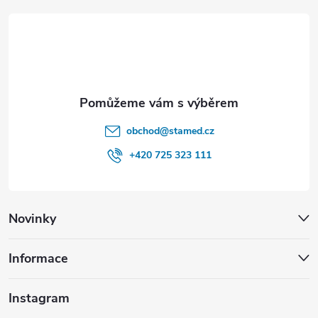
t
í
obchod
@
stamed.cz
+420 725 323 111
Novinky
Informace
Instagram