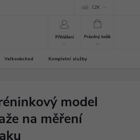
CZK
NÁKUPNÍ
KOŠÍK
Prázdný košík
Přihlášení
Velkoobchod
Kompletní služby
réninkový model
aže na měření
laku