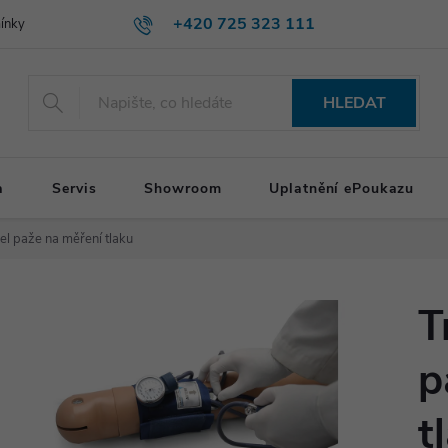
+420 725 323 111
ínky
HLEDAT
a
Servis
Showroom
Uplatnění ePoukazu
l paže na měření tlaku
T
p
t