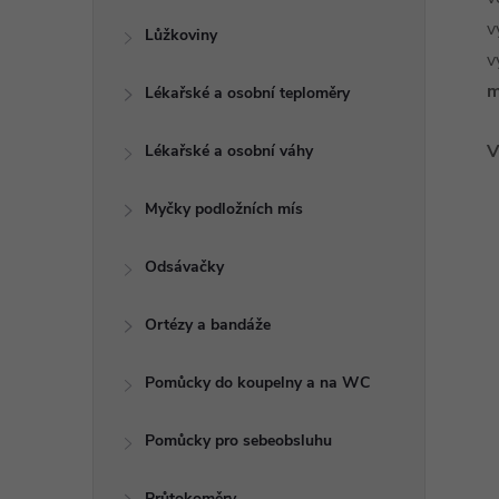
v
Lůžkoviny
v
m
Lékařské a osobní teploměry
V
Lékařské a osobní váhy
Myčky podložních mís
Odsávačky
Ortézy a bandáže
Pomůcky do koupelny a na WC
Pomůcky pro sebeobsluhu
Průtokoměry