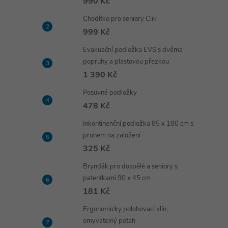
990 Kč
Chodítko pro seniory Clik
999 Kč
Evakuační podložka EVS s dvěma
popruhy a plastovou přezkou
1 390 Kč
Posuvné podložky
478 Kč
Inkontinenční podložka 85 x 180 cm s
pruhem na založení
325 Kč
Bryndák pro dospělé a seniory s
patentkami 90 x 45 cm
181 Kč
Ergonomicky polohovací klín,
omyvatelný potah