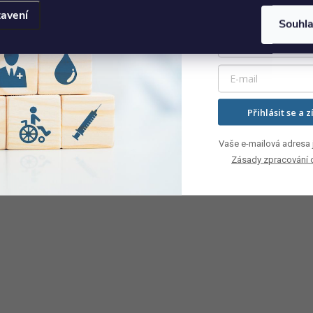
avení
Souhl
Přihlásit se a z
Vaše e-mailová adresa j
Zásady zpracování 