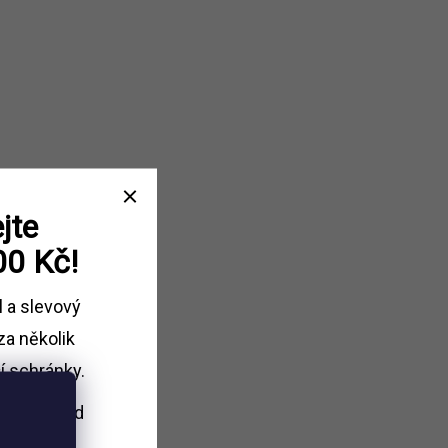
jte
00 Kč!
l a slevový
za několik
í schránky.
i nákupu
nad
Kč.