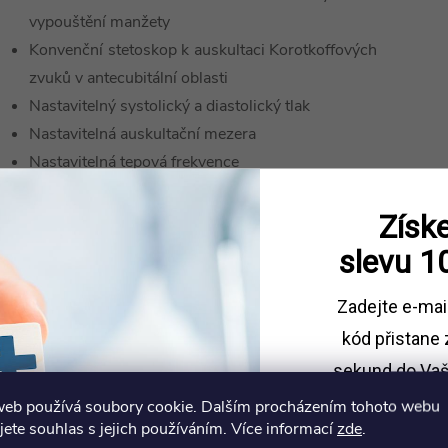
vypouštění manžety
Konvenční stetoskop k auskultaci Korotkoffových
zvuků v antecubitální oblasti
Nastavitelný systolický a diastolický tlak
Nastavitelná auskultační mezera
Nastavitelná tepová frekvence
Displej sleduje tlak v manžetě
Mezinárodní napájení 100 až 240 V
Získe
Volitelné reproduktory s ovládáním hlasitosti
slevu
1
umožňují studentům slyšet to, co slyší jednotlivý
student při používání stetoskopu
Zadejte e-mai
Jeden ovladač Omni je součástí dodávky
kód
přistane 
Měkká taška na přenášení
sekund do Vaš
Návod k použití
web používá soubory cookie. Dalším procházením tohoto webu
Sleva platí př
jete souhlas s jejich používáním. Více informací
zde
.
1500 