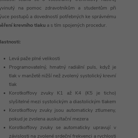
yvinutý na pomoc zdravotníkům a studentům při
ýuce postupů a dovedností potřebných ke správnému
ěření krevního tlaku
a s tím spojených procedur.
lastnosti:
Levá paže plné velikosti
Programovatelný, hmatný radiální puls, když je
tlak v manžetě nižší než zvolený systolický krevní
tlak
Korotkoffovy zvuky K1 až K4 (K5 je ticho)
slyšitelné mezi systolickým a diastolickým tlakem
Korotkoffovy zvuky jsou automaticky ztlumeny,
pokud je zvolena auskultační mezera
Korotkoffovy zvuky se automaticky upravují v
závislosti na zvolené srdeční frekvenci a rychlosti