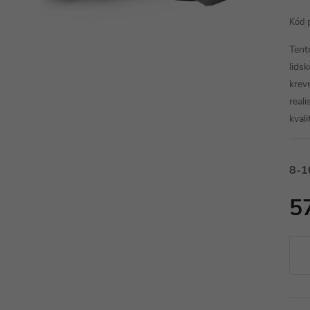
Kód 
Tent
lids
krev
real
kval
8-1
5
Měr
cena