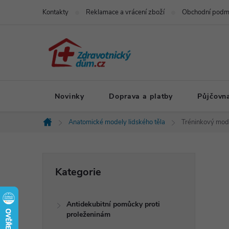
Přejít
Kontakty
Reklamace a vrácení zboží
Obchodní podm
na
obsah
Novinky
Doprava a platby
Půjčovn
Anatomické modely lidského těla
Tréninkový mode
Domů
P
Přeskočit
Kategorie
kategorie
o
Antidekubitní pomůcky proti
s
proleženinám