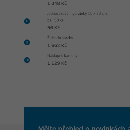
1 048 Kč
Jednorázové mycí žínky 15 x 23 cm,
bal. 50 ks
56 Kč
Židle do sprchy
1 662 Kč
Nášlapné kameny
1 129 Kč
Mějte přehled o novinkách