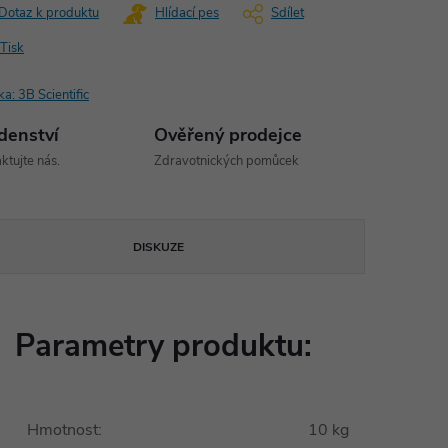
Dotaz k produktu
Hlídací pes
Sdílet
Tisk
ka:
3B Scientific
denství
Ověřený prodejce
ktujte nás.
Zdravotnických pomůcek
DISKUZE
Parametry produktu:
Hmotnost
:
10 kg