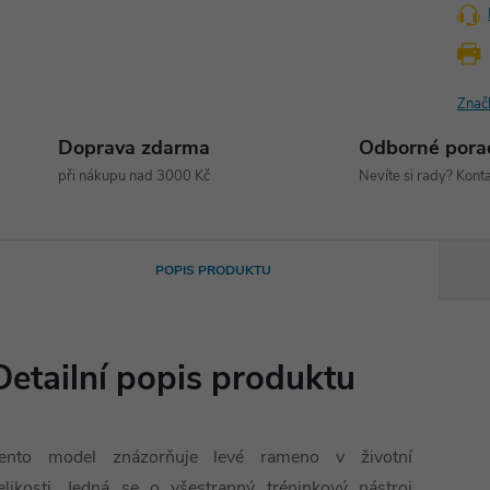
Znač
Doprava zdarma
Odborné pora
při nákupu nad 3000 Kč
Nevíte si rady? Konta
POPIS PRODUKTU
Detailní popis produktu
ento model znázorňuje levé rameno v životní
elikosti. Jedná se o všestranný tréninkový nástroj