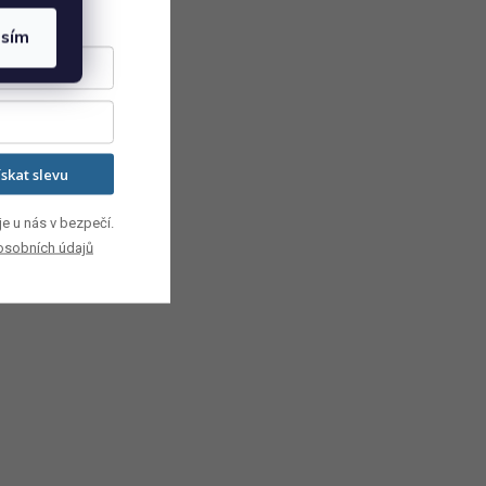
asím
ískat slevu
e u nás v bezpečí.
osobních údajů