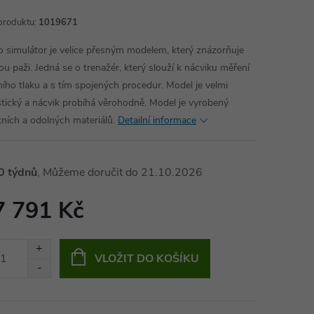
produktu:
1019671
o simulátor je velice přesným modelem, který znázorňuje
kou paži. Jedná se o trenažér, který slouží k nácviku měření
ního tlaku a s tím spojených procedur. Model je velmi
istický a nácvik probíhá věrohodně. Model je vyrobený
itních a odolných materiálů.
Detailní informace
0 týdnů
21.10.2026
7 791 Kč
ná
:
VLOŽIT DO KOŠÍKU