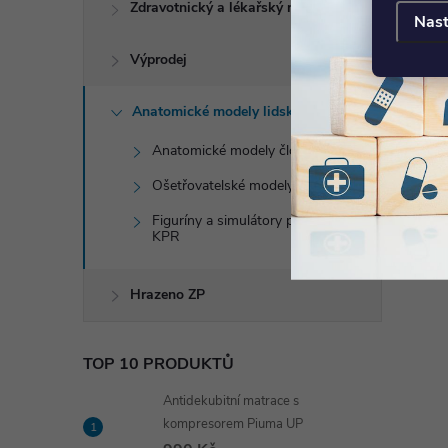
Zdravotnický a lékařský nábytek
Nast
Výprodej
Anatomické modely lidského těla
Anatomické modely člověka
Ošetřovatelské modely
Figuríny a simulátory pro úrazy a
KPR
Hrazeno ZP
TOP 10 PRODUKTŮ
Antidekubitní matrace s
kompresorem Piuma UP