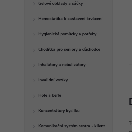
e
Gelové obklady a sáčky
l
Hemostatika k zastavení krvácení
Hygienické pomůcky a potřeby
Chodítka pro seniory a důchodce
Inhalátory a nebulizátory
Invalidní vozíky
Hole a berle
Koncentrátory kyslíku
T
Komunikační systém sestra - klient
v