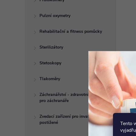
Pulzní oxymetry
Rehabilitační a fitness pomůcky
Sterilizátory
Stetoskopy
Tlakoměry
Záchranářství - zdravotní potřeby
pro záchranáře
Zvedací zařízení pro invalidy a
postižené
Tento 
vyjadřu