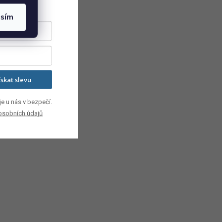
asím
ískat slevu
e u nás v bezpečí.
osobních údajů