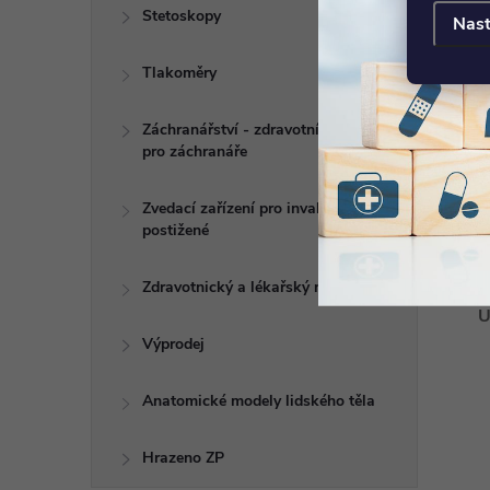
Stetoskopy
Nast
D
Tlakoměry
V
Záchranářství - zdravotní potřeby
pro záchranáře
Zvedací zařízení pro invalidy a
postižené
Zdravotnický a lékařský nábytek
U
Výprodej
Anatomické modely lidského těla
Hrazeno ZP