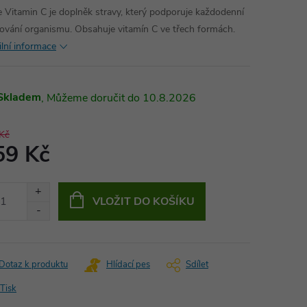
le Vitamin C je doplněk stravy, který podporuje každodenní
ování organismu. Obsahuje vitamín C ve třech formách.
ilní informace
Skladem
10.8.2026
Kč
59 Kč
ná
:
VLOŽIT DO KOŠÍKU
Dotaz k produktu
Hlídací pes
Sdílet
Tisk