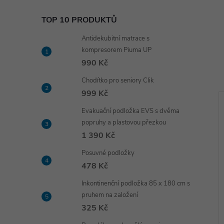
TOP 10 PRODUKTŮ
Antidekubitní matrace s
kompresorem Piuma UP
990 Kč
Chodítko pro seniory Clik
999 Kč
Akce
Evakuační podložka EVS s dvěma
–15 %
–15 %
popruhy a plastovou přezkou
799 Kč
549 Kč
1 390 Kč
Posuvné podložky
478 Kč
Inkontinenční podložka 85 x 180 cm s
pruhem na založení
325 Kč
Multivitamin 60
65+ Multi 60 kapslí (Natural