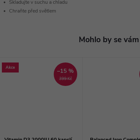
Skladujte v suchu a chladu
Chraňte před světlem
Akce
–15 %
399 Kč
Vitamin D3 2000IU 60 kapslí
Balanced Iron Compl