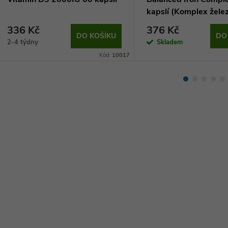
kapslí (Komplex žele
vitamíny)
336 Kč
376 Kč
DO KOŠÍKU
DO
2-4 týdny
Skladem
Kód:
10017