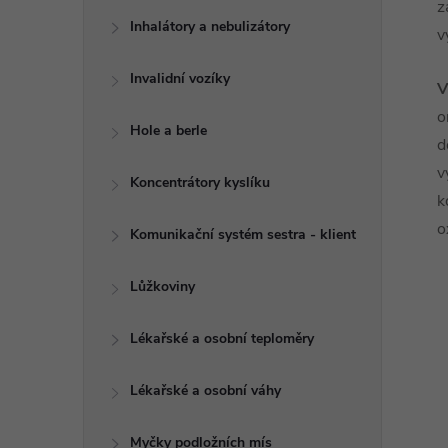
z
Inhalátory a nebulizátory
v
Invalidní vozíky
V
o
Hole a berle
d
v
Koncentrátory kyslíku
k
o
Komunikační systém sestra - klient
Lůžkoviny
Lékařské a osobní teploměry
Lékařské a osobní váhy
Myčky podložních mís