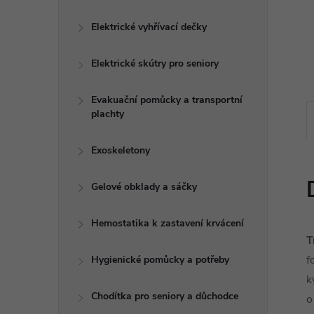
e
Elektrické vyhřívací dečky
l
Elektrické skútry pro seniory
Evakuační pomůcky a transportní
plachty
Exoskeletony
Gelové obklady a sáčky
Hemostatika k zastavení krvácení
T
f
Hygienické pomůcky a potřeby
k
Chodítka pro seniory a důchodce
o