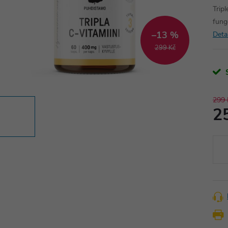
Trip
fung
–13 %
Deta
299 Kč
299 
2
Měr
cena