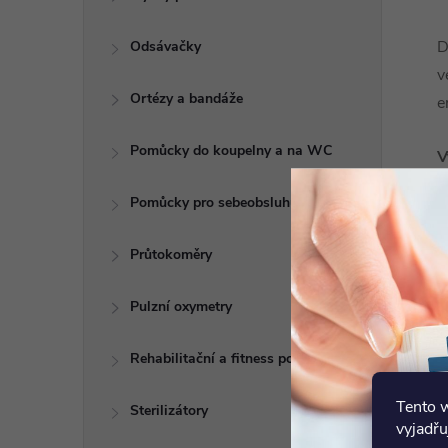
D
Odsávačky
v
Ortézy a bandáže
e
Pomůcky do koupelny a na WC
V
Pomůcky pro sebeobsluhu
*
Průtokoměry
Pulzní oxymetry
S
a
Rehabilitační a fitness pomůcky
d
(
Tento 
Sterilizátory
vyjadřu
B