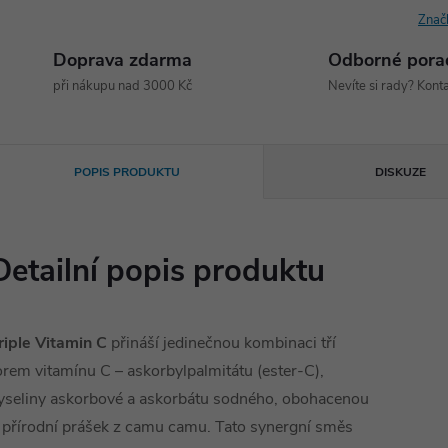
Znač
Doprava zdarma
Odborné pora
při nákupu nad 3000 Kč
Nevíte si rady? Konta
POPIS PRODUKTU
DISKUZE
Detailní popis produktu
riple Vitamin C
přináší jedinečnou kombinaci tří
orem vitamínu C – askorbylpalmitátu (ester-C),
yseliny askorbové a askorbátu sodného, obohacenou
 přírodní prášek z camu camu. Tato synergní směs