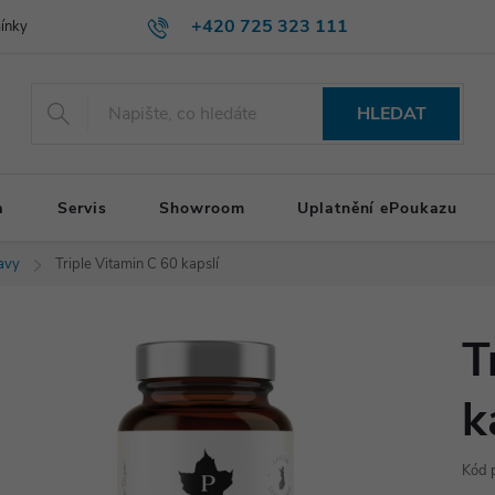
+420 725 323 111
ínky
HLEDAT
a
Servis
Showroom
Uplatnění ePoukazu
avy
Triple Vitamin C 60 kapslí
T
k
Kód 