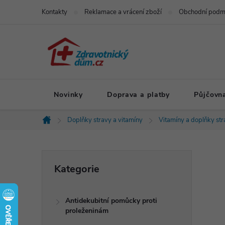
Přejít
Kontakty
Reklamace a vrácení zboží
Obchodní podm
na
obsah
Novinky
Doprava a platby
Půjčovn
Doplňky stravy a vitamíny
Vitamíny a doplňky str
Domů
P
Přeskočit
Kategorie
kategorie
o
Antidekubitní pomůcky proti
s
proleženinám