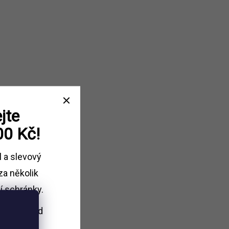
jte
00 Kč!
l a slevový
za několik
í schránky.
i nákupu
nad
Kč.