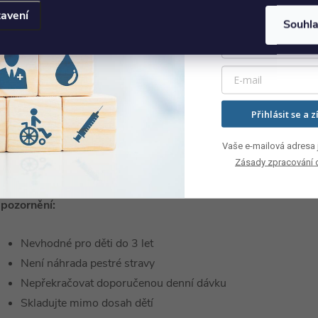
avení
Souhl
ávkování: 1-2 kapsle denně.
ýhody produktů Puhdistamo:
Etické doplňky stravy
Přihlásit se a z
Vyvinuto a vyrobeno ve Finsku
Vaše e-mailová adresa j
Čistá směs aktivních složek
Zásady zpracování 
Žádná balastní aditiva, pojiva a plnidla
pozornění:
Nevhodné pro děti do 3 let
Není náhrada pestré stravy
Nepřekračovat doporučenou denní dávku
Skladujte mimo dosah dětí