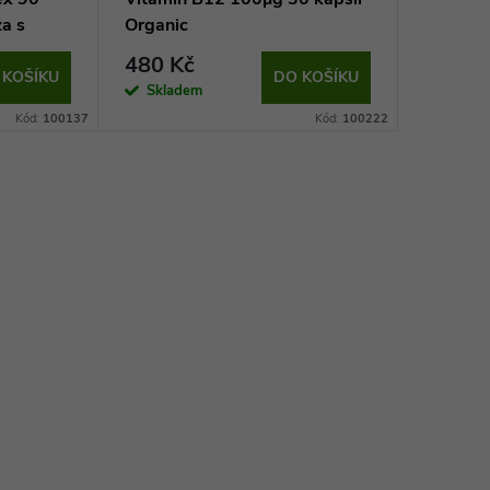
za s
Organic
kapslí (
pro žen
480 Kč
675 K
 KOŠÍKU
DO KOŠÍKU
Skladem
Sklad
Kód:
100137
Kód:
100222