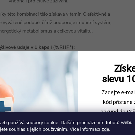
vhodná i pro citlivé zažívání.
íky této kombinaci tělo získává vitamín C efektivně a
e vyvážené podobě, čímž podporuje imunitní systém,
nergetický metabolismus a celkovou vitalitu.
ýživové údaje v 1 kapsli (%RHP*):
Vitamín C: 400 mg (500%)
Získe
slevu
1
 RHP - referenční hodnota příjmu vitamínů a minerálů
Zadejte e-mai
ložení:
L-askorbát sodný, kyselina L-askorbová, L-
skorbyl-6-palmitát, prášek camu-camu (
Myrciaria
kód
přistane 
ubia
), ciitrusové bioflavonoidy, kapsle
sekund do Vaš
hydroxypropylmethylcelulóza).
web používá soubory cookie. Dalším procházením tohoto webu
Sleva platí př
jete souhlas s jejich používáním. Více informací
zde
.
1500 
alení obsahuje 60 kapslí.