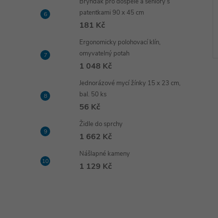
Bryndák pro dospělé a seniory s
ural multivitamín
multivitamín pro seniory)
patentkami 90 x 45 cm
181 Kč
463 Kč
DO KOŠÍKU
DO KOŠÍKU
2 týdny
Ergonomicky polohovací klín,
omyvatelný potah
Kód:
10051
Kód:
10038
1 048 Kč
Jednorázové mycí žínky 15 x 23 cm,
bal. 50 ks
56 Kč
Židle do sprchy
1 662 Kč
Nášlapné kameny
1 129 Kč