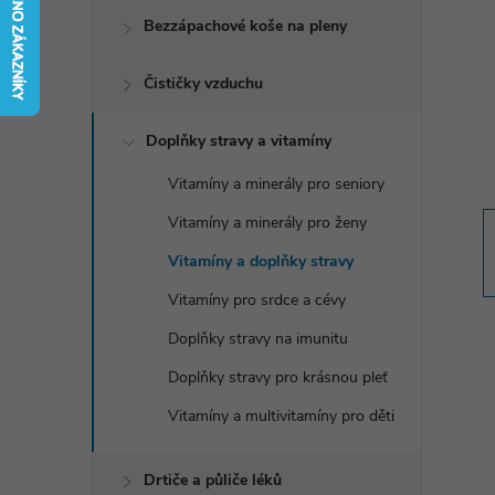
t
Bezzápachové koše na pleny
r
Čističky vzduchu
a
Doplňky stravy a vitamíny
n
Vitamíny a minerály pro seniory
Vitamíny a minerály pro ženy
n
Vitamíny a doplňky stravy
í
Vitamíny pro srdce a cévy
Doplňky stravy na imunitu
p
Doplňky stravy pro krásnou pleť
a
Vitamíny a multivitamíny pro děti
n
Drtiče a půliče léků