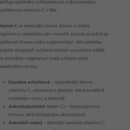
ajišťuje optimální vstřebatelnost a dlouhodobou
yužitelnost vitamínu C v těle.
itamín C
je esenciální živina, kterou si lidský
rganismus nedokáže sám vytvořit, a proto je nutné jej
oplňovat stravou nebo suplementací. Jeho potřeba
ýrazně stoupá při zvýšené fyzické i psychické zátěži,
dy pomáhá s regenerací svalů a bojem proti
xidativnímu stresu.
Kyselina askorbová
– nejznámější forma
vitamínu C, odvozená z glukózy, která se běžně
vyskytuje v ovoci a zelenině.
Askorbylpalmitát
(ester-C) – tukorozpustná
forma s delší biologickou dostupností.
Askorbát sodný
– šetrnější varianta vitamínu C,