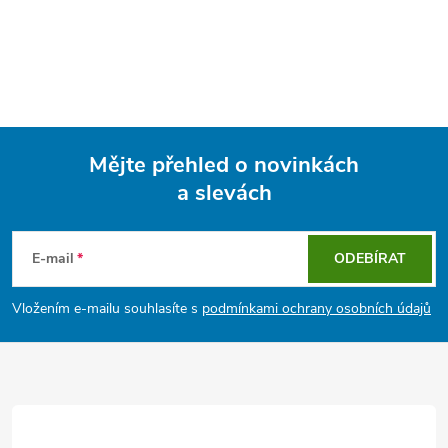
Mějte přehled o novinkách
a slevách
Z
á
E-mail
ODEBÍRAT
p
Vložením e-mailu souhlasíte s
podmínkami ochrany osobních údajů
a
t