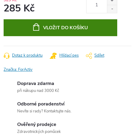
285 Kč
Měrná
cena:
VLOŽIT DO KOŠÍKU
Dotaz k produktu
Hlídací pes
Sdílet
Značka:
ForActiv
Doprava zdarma
při nákupu nad 3000 Kč
Odborné poradenství
Nevíte si rady? Kontaktujte nás.
Ověřený prodejce
Zdravotnických pomůcek