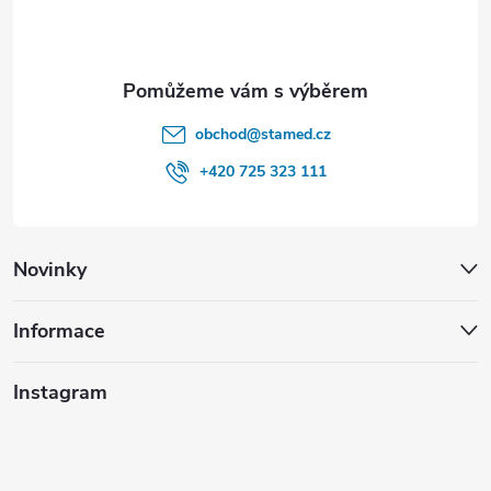
í
obchod
@
stamed.cz
+420 725 323 111
Novinky
Informace
Instagram