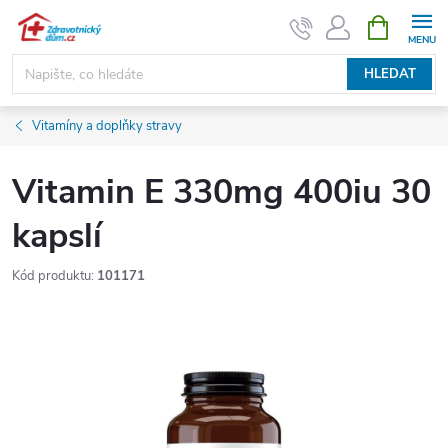
Přejít
NÁKUPNÍ
KOŠÍK
na
obsah
HLEDAT
Vitamíny a doplňky stravy
Vitamin E 330mg 400iu 30
kapslí
Kód produktu:
101171