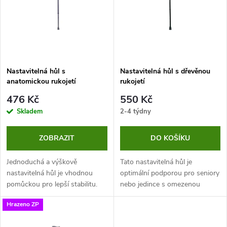
e
p
n
i
í
s
p
Nastavitelná hůl s
Nastavitelná hůl s dřevěnou
anatomickou rukojetí
rukojetí
p
r
476 Kč
550 Kč
r
Skladem
2-4 týdny
o
o
ZOBRAZIT
DO KOŠÍKU
d
d
Jednoduchá a výškově
Tato nastavitelná hůl je
u
nastavitelná hůl je vhodnou
optimální podporou pro seniory
pomůckou pro lepší stabilitu.
nebo jedince s omezenou
u
Kromě toho je lehká a je
hybností. Pomáhá jim lépe
k
Hrazeno ZP
vybavena ergonomickou
překonávat větší i menší
k
rukojetí pro lepší úchop a
vzdálenosti a poskytne