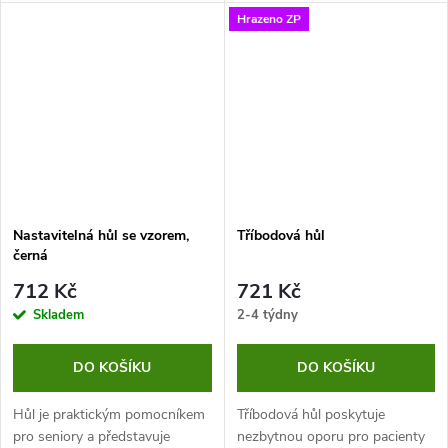
aby vydržela i velký tlak a stále
má nosnost až 226 kg a navíc
Hrazeno ZP
nabízela potřebnou stabilitu. Její
je vybavena protiskluzovými
nosnost je až 226 kg a...
podložkami, které zajišťují...
Nastavitelná hůl se vzorem,
Tříbodová hůl
černá
712 Kč
721 Kč
Skladem
2-4 týdny
DO KOŠÍKU
DO KOŠÍKU
Hůl je praktickým pomocníkem
Tříbodová hůl poskytuje
pro seniory a představuje
nezbytnou oporu pro pacienty