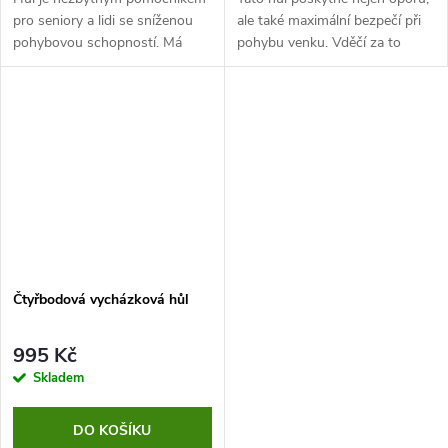
pro seniory a lidi se sníženou
ale také maximální bezpečí při
pohybovou schopností. Má
pohybu venku. Vděčí za to
čtyřbodový systém, který
praktickému LED světlu a
poskytuje výrazně vyšší
tlačítku, které dokáže spustit
stabilitu, než tomu je u
zvukový alarm. Hůl má také...
běžných...
Čtyřbodová vycházková hůl
995 Kč
Skladem
DO KOŠÍKU