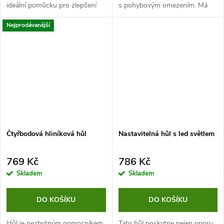
ideální pomůcku pro zlepšení
s pohybovým omezením. Má
stability. V případě této hole
nastavitelnou výšku,
Nejprodávanější
můžete navíc očekávat
protiskluzovou úpravu a
prémiový vzhled, nastavitelnou
ergonomickou rukojeť pro
výšku i...
pohodlný úchop.
Čtyřbodová hliníková hůl
Nastavitelná hůl s led světlem
769 Kč
786 Kč
Skladem
Skladem
DO KOŠÍKU
DO KOŠÍKU
Hůl je nezbytným pomocníkem
Tato hůl poskytne nejen oporu,