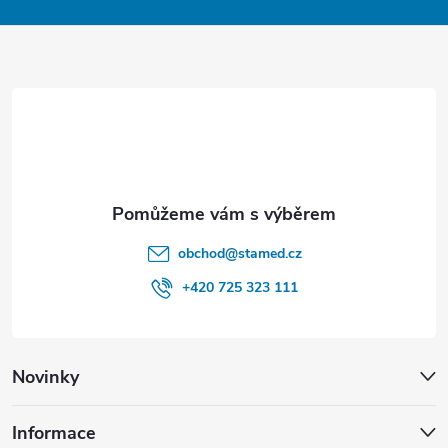
p
a
r
t
v
í
k
y
v
obchod
@
stamed.cz
ý
+420 725 323 111
p
i
Novinky
s
u
Informace