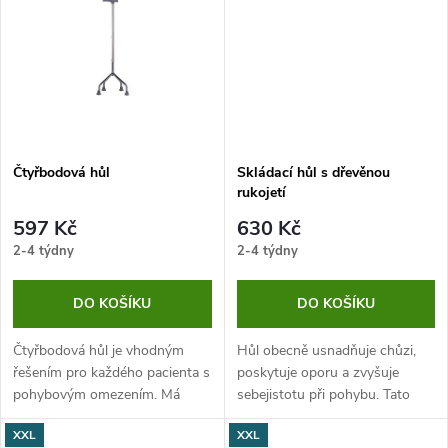
t
držení. Vhodná pro...
podporu při samostatném...
t
ů
ů
Čtyřbodová hůl
Skládací hůl s dřevěnou
rukojetí
597 Kč
630 Kč
2-4 týdny
2-4 týdny
DO KOŠÍKU
DO KOŠÍKU
Čtyřbodová hůl je vhodným
Hůl obecně usnadňuje chůzi,
řešením pro každého pacienta s
poskytuje oporu a zvyšuje
pohybovým omezením. Má
sebejistotu při pohybu. Tato
nastavitelnou výšku,
skládací varianta navíc
XXL
XXL
protiskluzové koncovky a
umožňuje hůl kdykoliv složit a