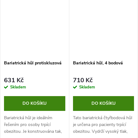
ergonomickou rukojeť, která
schovat. Je výškově
zajišťuje pohodlné...
nastavitelná a...
Bariatrická hůl protiskluzová
Bariatrická hůl, 4 bodová
631 Kč
710 Kč
Skladem
Skladem
DO KOŠÍKU
DO KOŠÍKU
Bariatrická hůl je ideálním
Tato bariatrická čtyřbodová hůl
řešením pro osoby trpící
je určena pro pacienty trpící
obezitou. Je konstruována tak,
obezitou. Vydrží vysoký tlak,