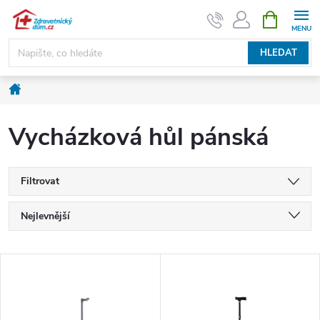
Přejít
NÁKUPNÍ
KOŠÍK
na
obsah
HLEDAT
Domů
Vycházková hůl pánská
Filtrovat
Ř
Nejlevnější
a
Nejdražší
V
Nejprodávanější
z
ý
Abecedně