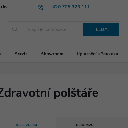
+420 725 323 111
ínky
HLEDAT
a
Servis
Showroom
Uplatnění ePoukazu
Zdravotní polštáře
Ř
NEJLEVNĚJŠÍ
NEJDRAŽŠÍ