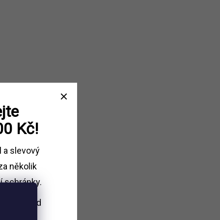
jte
00 Kč!
l a slevový
za několik
í schránky.
i nákupu
nad
Kč.