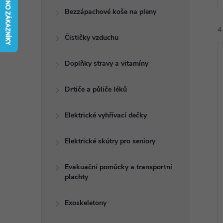
t
Bezzápachové koše na pleny
r
4
Čističky vzduchu
a
Doplňky stravy a vitamíny
n
Drtiče a půliče léků
n
í
Elektrické vyhřívací dečky
i
í
Elektrické skútry pro seniory
p
Evakuační pomůcky a transportní
plachty
a
n
Exoskeletony