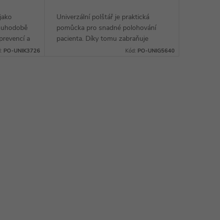
jako
Univerzální polštář je praktická
louhodobě
pomůcka pro snadné polohování
prevencí a
pacienta. Díky tomu zabraňuje
 předností
vzniku a pomáhá s léčbou
d:
PO-UNIK3726
Kód:
PO-UNIG5640
ovrch.
proleženin. Velkou výhodou je také
dezinfikovatelný potah.