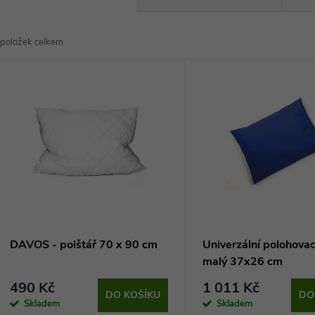
a
položek celkem
z
V
e
ý
n
p
p
s
r
p
DAVOS - polštář 70 x 90 cm
Univerzální polohovac
o
malý 37x26 cm
r
490 Kč
1 011 Kč
d
DO KOŠÍKU
DO
Skladem
Skladem