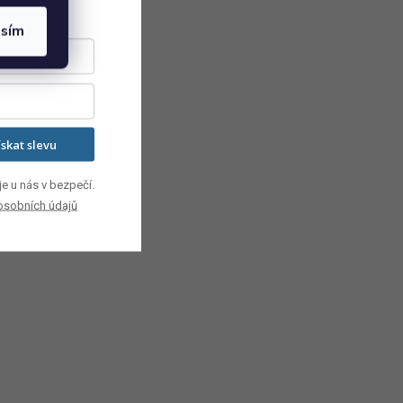
asím
ískat slevu
e u nás v bezpečí.
osobních údajů