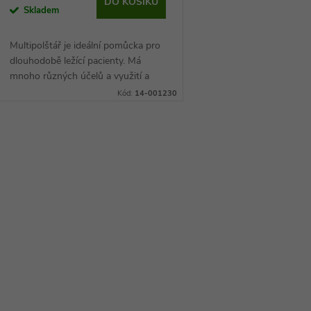
DO KOŠÍKU
Skladem
Multipolštář je ideální pomůcka pro
dlouhodobě ležící pacienty. Má
mnoho různých účelů a využití a
pomáhá s prevencí proleženin. Je
Kód:
14-001230
vhodný nejen do nemocnic a
pečovatelských...
O
v
á
d
a