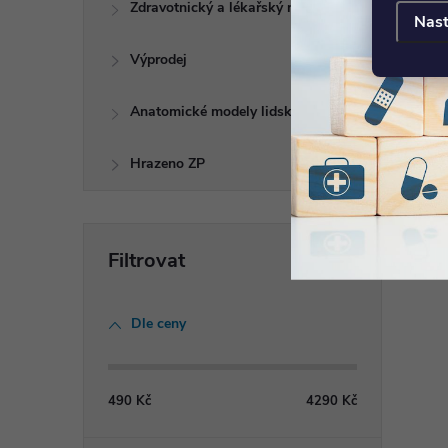
Zdravotnický a lékařský nábytek
Nast
Výprodej
Anatomické modely lidského těla
Hrazeno ZP
Dle ceny
490
Kč
4290
Kč