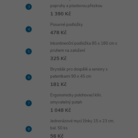
popruhy a plastovou přezkou
1 390 Kč
Posuvné podložky
478 Kč
Inkontinenční podložka 85 x 180 cm s
pruhem na založení
325 Kč
Bryndák pro dospělé a seniory s
patentkami 90 x 45 cm
181 Kč
Ergonomicky polohovací klín,
omyvatelný potah
1 048 Kč
Jednorázové mycí žínky 15 x 23 cm,
bal. 50 ks
56 Kč