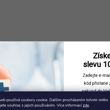
c
p
v
k
Získe
y
slevu
1
v
Zadejte e-mai
ý
kód
přistane 
p
sekund do Vaš
web používá soubory cookie. Dalším procházením tohoto webu
Sleva platí př
jete souhlas s jejich používáním. Více informací
zde
.
1500 