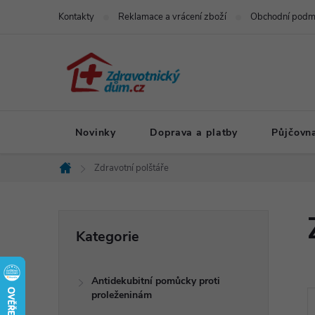
Přejít
Kontakty
Reklamace a vrácení zboží
Obchodní podm
na
obsah
Novinky
Doprava a platby
Půjčovn
Zdravotní polštáře
Domů
P
Přeskočit
Kategorie
kategorie
o
Antidekubitní pomůcky proti
s
proleženinám