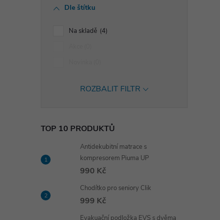
Dle štítku
Na skladě
4
Akce
0
Novinka
0
ROZBALIT FILTR
TOP 10 PRODUKTŮ
Antidekubitní matrace s
kompresorem Piuma UP
990 Kč
Chodítko pro seniory Clik
999 Kč
Evakuační podložka EVS s dvěma