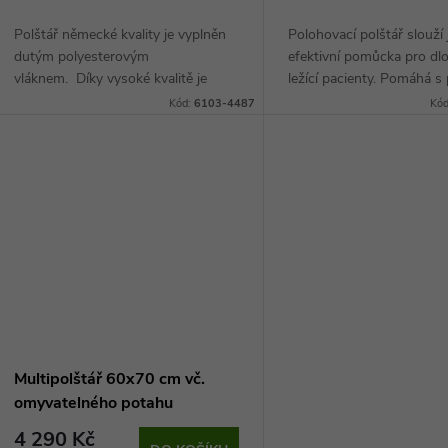
o
u
Polštář německé kvality je vyplněn
Polohovací polštář slouží 
d
dutým polyesterovým
efektivní pomůcka pro d
k
vláknem. Díky vysoké kvalitě je
ležící pacienty. Pomáhá s 
u
odolný vůči několikanásobnému
léčbou proleženin. Velkou
Kód:
6103-4487
Kó
t
praní.
je také dezinfikovatelný p
k
ů
t
ů
Multipolštář 60x70 cm vč.
omyvatelného potahu
4 290 Kč