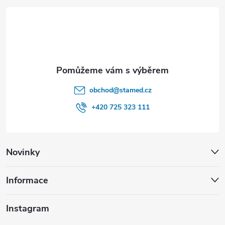
t
v
í
k
y
v
obchod
@
stamed.cz
ý
+420 725 323 111
p
i
Novinky
s
u
Informace
Instagram