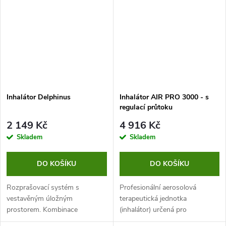
Inhalátor Delphinus
Inhalátor AIR PRO 3000 - s
regulací průtoku
2 149 Kč
4 916 Kč
Skladem
Skladem
DO KOŠÍKU
DO KOŠÍKU
Rozprašovací systém s
Profesionální aerosolová
vestavěným úložným
terapeutická jednotka
prostorem. Kombinace
(inhalátor) určená pro
výkonného kompresoru a RF7
nemocniční použití, domácí péči