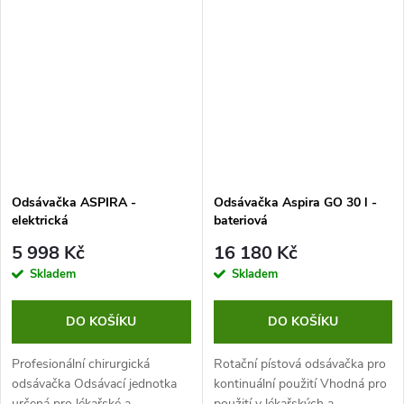
Dual Speed Plus činí terapii
a zapůjčování. Tento inhalátor je
pohodlnou a účinnou pro celou
praktický, robustní, rychlý a
rodinu.
tichý.
Odsávačka ASPIRA -
Odsávačka Aspira GO 30 l -
elektrická
bateriová
5 998 Kč
16 180 Kč
Skladem
Skladem
DO KOŠÍKU
DO KOŠÍKU
Profesionální chirurgická
Rotační pístová odsávačka pro
odsávačka Odsávací jednotka
kontinuální použití Vhodná pro
určená pro lékařské a
použití v lékařských a