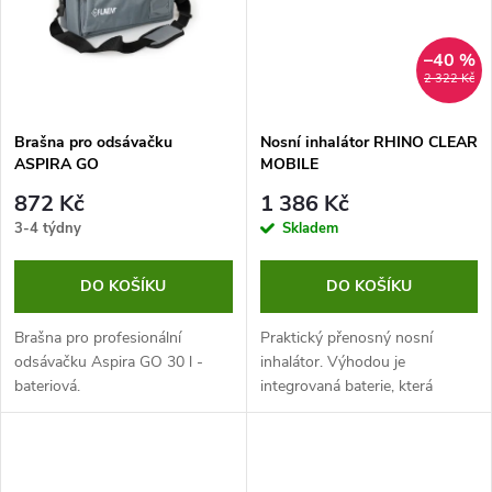
ů
ů
–40 %
2 322 Kč
Brašna pro odsávačku
Nosní inhalátor RHINO CLEAR
ASPIRA GO
MOBILE
872 Kč
1 386 Kč
3-4 týdny
Skladem
DO KOŠÍKU
DO KOŠÍKU
Brašna pro profesionální
Praktický přenosný nosní
odsávačku Aspira GO 30 l -
inhalátor. Výhodou je
bateriová.
integrovaná baterie, která
umožní inhalaci kdykoliv na
cestách. Inhalátor je pro
každého díky 3 velikostem
nosních koncovek.