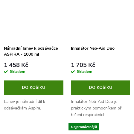
Náhradní lahev k odsávačce
Inhalátor Neb-Aid Duo
ASPIRA - 1000 ml
1 458 Kč
1 705 Kč
Skladem
Skladem
DO KOŠÍKU
DO KOŠÍKU
Lahev je náhradní díl k
Inhalátor Neb-Aid Duo je
odsávačkám Aspira.
praktickým pomocníkem při
řešení respiračních
onemocnění, alergií či jiných
Nejprodávanější
potíží s dýchacími cestami.