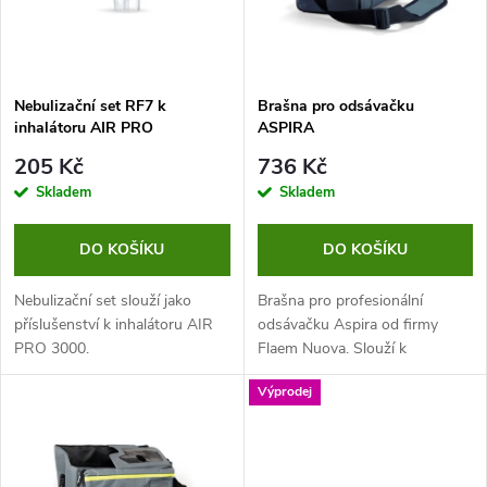
n
i
í
s
p
Nebulizační set RF7 k
Brašna pro odsávačku
inhalátoru AIR PRO
ASPIRA
p
r
205 Kč
736 Kč
r
Skladem
Skladem
o
o
DO KOŠÍKU
DO KOŠÍKU
d
d
Nebulizační set slouží jako
Brašna pro profesionální
u
příslušenství k inhalátoru AIR
odsávačku Aspira od firmy
PRO 3000.
Flaem Nuova. Slouží k
u
uskladnění a přenosu tohoto
k
Výprodej
přístroje. Jedná se o kvalitní
k
brašnu, která zabraňuje
t
poškození.
t