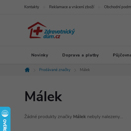
Přejít
Kontakty
Reklamace a vrácení zboží
Obchodní podm
na
obsah
Novinky
Doprava a platby
Půjčovn
Prodávané značky
Málek
Domů
Málek
Žádné produkty značky
Málek
nebyly nalezeny...