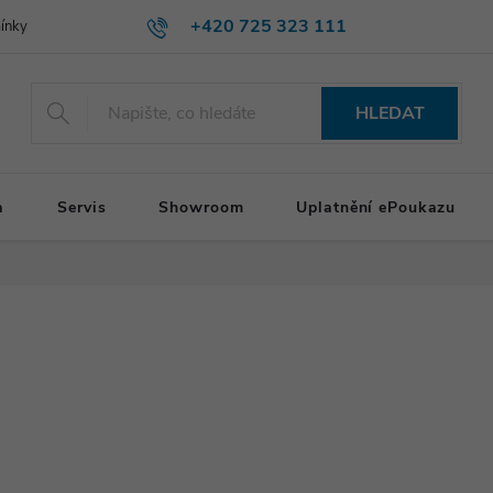
+420 725 323 111
ínky
HLEDAT
a
Servis
Showroom
Uplatnění ePoukazu