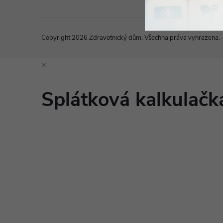
Copyright 2026
Zdravotnický dům
. Všechna práva vyhrazena.
×
Splátková kalkulač