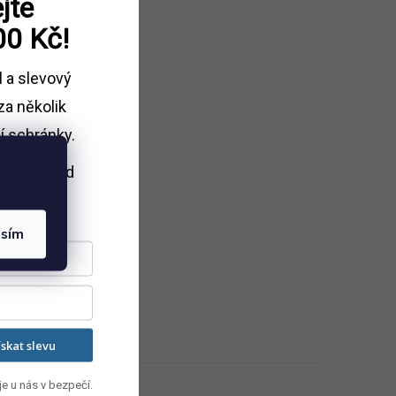
jte
00 Kč!
l a slevový
za několik
í schránky.
i nákupu
nad
Kč.
asím
ískat slevu
e u nás v bezpečí.