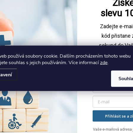
Získe
ení zboží
Sledovat na Instagramu
tupnosti
slevu
1
Zadejte e-mai
u na
ku
kód
přistane 
sekund do Vaš
web používá soubory cookie. Dalším procházením tohoto webu
Sleva platí př
jete souhlas s jejich používáním. Více informací
zde
.
1500 
avení
Souhl
med.cz
3 111
Přihlásit se a z
Vaše e-mailová adresa j