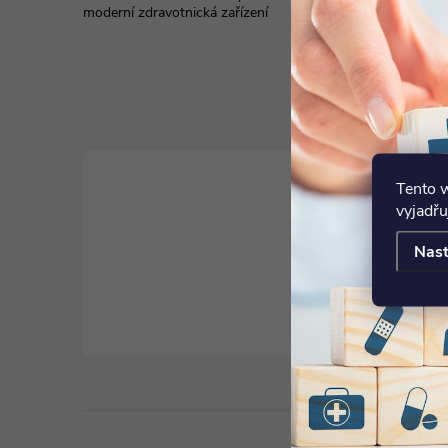
Reklamace a vrác
moderní zdravotnická zařízení
Prohlášení o přís
Showroom
Uplatnění poukaz
zdravotní pomůc
Tento 
vyjadřu
Nast
obchod
@
sta
+420 725 32