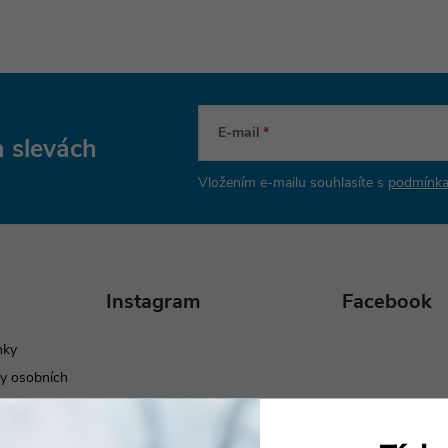
E-mail
a slevách
Vložením e-mailu souhlasíte s
podmínka
Instagram
Facebook
nky
y osobních