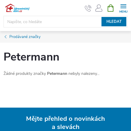
Přejít
NÁKUPNÍ
KOŠÍK
na
obsah
HLEDAT
Prodávané značky
Petermann
Žádné produkty značky
Petermann
nebyly nalezeny...
Mějte přehled o novinkách
a slevách