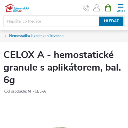
Přejít
NÁKUPNÍ
KOŠÍK
na
obsah
HLEDAT
Hemostatika k zastavení krvácení
CELOX A - hemostatické
granule s aplikátorem, bal.
6g
Kód produktu:
MT-CEL-A