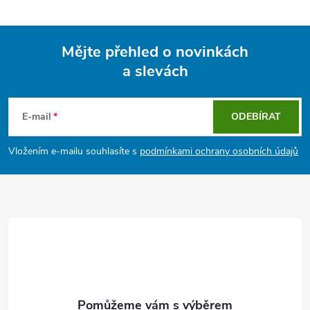
Mějte přehled o novinkách
a slevách
Z
á
E-mail
ODEBÍRAT
p
Vložením e-mailu souhlasíte s
podmínkami ochrany osobních údajů
a
t
í