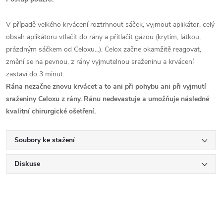
V případě velkého krvácení roztrhnout sáček, vyjmout aplikátor, celý
obsah aplikátoru vtlačit do rány a přitlačit gázou (krytím, látkou,
prázdným sáčkem od Celoxu...). Celox začne okamžitě reagovat,
změní se na pevnou, z rány vyjmutelnou sraženinu a krvácení
zastaví do 3 minut.
Rána nezačne znovu krvácet a to ani při pohybu ani při vyjmutí
sraženiny Celoxu z rány. Ránu nedevastuje a umožňuje následné
kvalitní chirurgické ošetření.
Soubory ke stažení
Diskuse