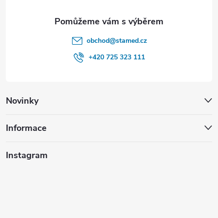
y
v
obchod
@
stamed.cz
ý
+420 725 323 111
p
i
Novinky
s
u
Informace
Instagram