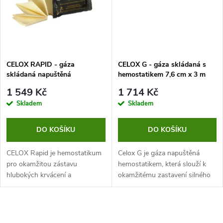
ů
ů
CELOX RAPID - gáza
CELOX G - gáza skládaná s
skládaná napuštěná
hemostatikem 7,6 cm x 3 m
hemostatikem, bal. 7,6 cm x
1 549 Kč
1 714 Kč
1,5 m
Skladem
Skladem
DO KOŠÍKU
DO KOŠÍKU
CELOX Rapid je hemostatikum
Celox G je gáza napuštěná
pro okamžitou zástavu
hemostatikem, která slouží k
hlubokých krvácení a
okamžitému zastavení silného
masivnívch ran.
krvácení. Jedná se o šetrný
způsob první pomoci, který
krvácející ránu nijak neničí a...
O