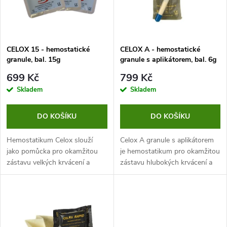
n
i
í
s
p
CELOX 15 - hemostatické
CELOX A - hemostatické
granule, bal. 15g
granule s aplikátorem, bal. 6g
p
r
699 Kč
799 Kč
r
Skladem
Skladem
o
o
DO KOŠÍKU
DO KOŠÍKU
d
d
Hemostatikum Celox slouží
Celox A granule s aplikátorem
u
jako pomůcka pro okamžitou
je hemostatikum pro okamžitou
zástavu velkých krvácení a
zástavu hlubokých krvácení a
u
masivních ran. Je dodáváno ve
masivních ran.
k
formě granulí, které se v
k
případě potřeby nasypou do
t
krvácející...
t