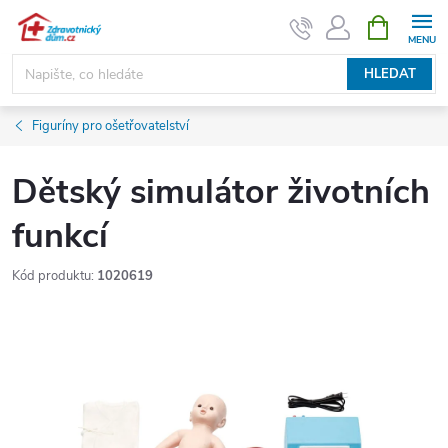
Přejít
NÁKUPNÍ
KOŠÍK
na
obsah
HLEDAT
Figuríny pro ošetřovatelství
Dětský simulátor životních
funkcí
Kód produktu:
1020619