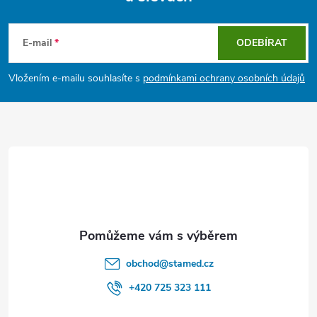
Z
á
E-mail
ODEBÍRAT
p
Vložením e-mailu souhlasíte s
podmínkami ochrany osobních údajů
a
t
í
obchod
@
stamed.cz
+420 725 323 111