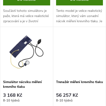
o
d
d
Součástí tohoto simulátoru je
Tento model je velice realistický
u
paže, která má velice realistické
simulátor, který vám usnadní
zpracování a je v životní
nácvik měření krevního tlaku. Je
u
velikosti. Simulátor umožňuje
vybaven reproduktorem, který
k
přednastavit požadovaný tlak a
vydává zvukové signály. Model
k
po měření tak lze snadno...
paže je v reálné...
t
t
ů
ů
Simulátor nácviku měření
Trenažér měření krevního tlaku
krevního tlaku
3 168 Kč
56 257 Kč
8-10 týdnů
8-10 týdnů