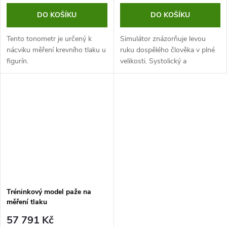
DO KOŠÍKU
DO KOŠÍKU
Tento tonometr je určený k
Simulátor znázorňuje levou
nácviku měření krevního tlaku u
ruku dospělého člověka v plné
figurín.
velikosti. Systolický a
diastolický tlak, auskultační
mezera a tepová frekvence jsou
nastavitelné. Jedná se o ideální...
Tréninkový model paže na
měření tlaku
57 791 Kč