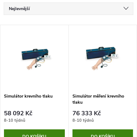
Ř
Nejlevnější
a
Nejdražší
V
Nejprodávanější
z
ý
Abecedně
e
p
n
i
í
s
p
Simulátor krevního tlaku
Simulátor měření krevního
tlaku
p
r
58 092 Kč
76 333 Kč
r
8-10 týdnů
8-10 týdnů
o
DO KOŠÍKU
DO KOŠÍKU