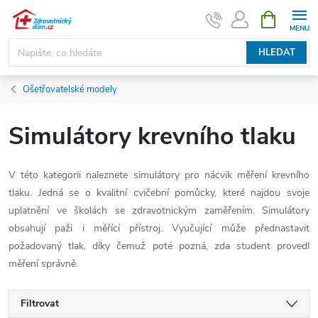
Přejít
NÁKUPNÍ
KOŠÍK
na
obsah
HLEDAT
Ošetřovatelské modely
Simulátory krevního tlaku
V této kategorii naleznete simulátory pro nácvik měření krevního
tlaku. Jedná se o kvalitní cvičební pomůcky, které najdou svoje
uplatnění ve školách se zdravotnickým zaměřením. Simulátory
obsahují paži i měřící přístroj. Vyučující může přednastavit
požadovaný tlak, díky čemuž poté pozná, zda student provedl
měření správně.
Filtrovat