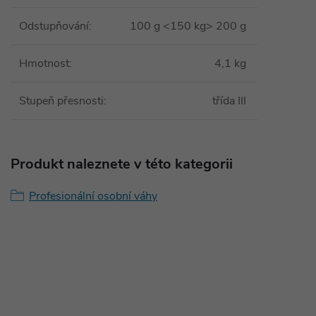
Odstupňování
:
100 g <150 kg> 200 g
Hmotnost
:
4,1 kg
Stupeň přesnosti
:
třída III
Produkt naleznete v této kategorii
Profesionální osobní váhy