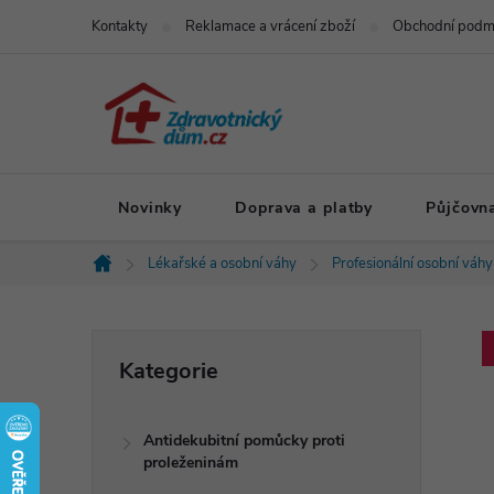
Přejít
Kontakty
Reklamace a vrácení zboží
Obchodní podm
na
obsah
Novinky
Doprava a platby
Půjčovn
Lékařské a osobní váhy
Profesionální osobní váhy
Domů
P
Přeskočit
Kategorie
kategorie
o
Antidekubitní pomůcky proti
s
proleženinám