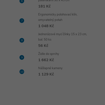
patentkami 90 x 45 cm
181 Kč
Ergonomicky polohovací klín,
omyvatelný potah
1 048 Kč
Jednorázové mycí žínky 15 x 23 cm,
bal. 50 ks
56 Kč
Židle do sprchy
1 662 Kč
Nášlapné kameny
1 129 Kč