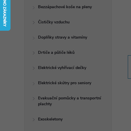
t
Bezzápachové koše na pleny
r
Čističky vzduchu
a
Doplňky stravy a vitamíny
n
Drtiče a půliče léků
n
Elektrické vyhřívací dečky
í
Elektrické skútry pro seniory
p
Evakuační pomůcky a transportní
plachty
a
n
Exoskeletony