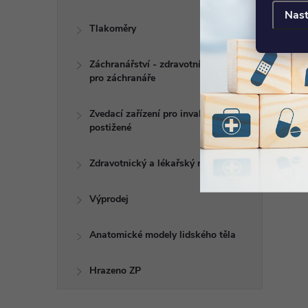
Nast
Tlakoměry
Záchranářství - zdravotní potřeby
pro záchranáře
Zvedací zařízení pro invalidy a
postižené
Zdravotnický a lékařský nábytek
Výprodej
Anatomické modely lidského těla
Hrazeno ZP