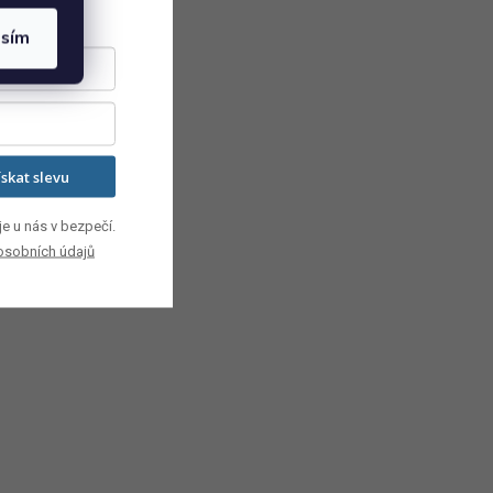
asím
ískat slevu
e u nás v bezpečí.
osobních údajů