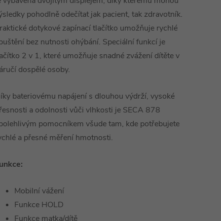
e vybavena dvojitým displejem, díky kterému mohou
ýsledky pohodlně odečítat jak pacient, tak zdravotník.
raktické dotykové zapínací tlačítko umožňuje rychlé
puštění bez nutnosti ohýbání. Speciální funkcí je
lačítko 2 v 1, které umožňuje snadné zvážení dítěte v
áručí dospělé osoby.
íky bateriovému napájení s dlouhou výdrží, vysoké
řesnosti a odolnosti vůči vlhkosti je SECA 878
polehlivým pomocníkem všude tam, kde potřebujete
ychlé a přesné měření hmotnosti.
unkce:
Mobilní vážení
Funkce HOLD
Funkce matka/dítě