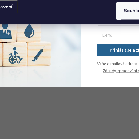
avení
Souhl
Přihlásit se a z
Vaše e-mailová adresa j
Zásady zpracování 