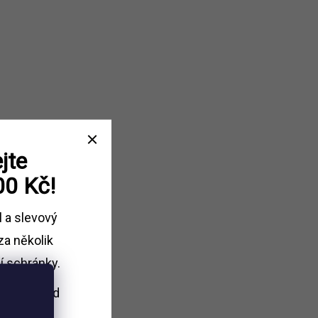
jte
00 Kč!
l a slevový
za několik
í schránky.
i nákupu
nad
Kč.