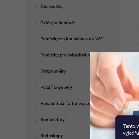
Odsávačky
Ortézy a bandáže
Pomůcky do koupelny a na WC
Pomůcky pro sebeobsluhu
Průtokoměry
Pulzní oxymetry
Rehabilitační a fitness pomůcky
Sterilizátory
Tento 
vyjadřu
Stetoskopy