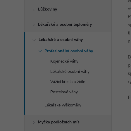
J
v
Lůžkoviny
P
Lékařské a osobní teploměry
s
t
Lékařské a osobní váhy
n
Profesionální osobní váhy
D
Kojenecké váhy
p
Lékařské osobní váhy
s
r
Vážicí křesla a židle
Postelové váhy
F
Lékařské výškoměry
Myčky podložních mís