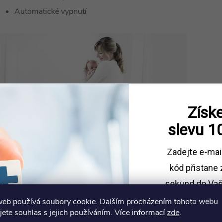
Automatické vypnutí
Získe
slevu
1
Zadejte e-mai
kód
přistane 
sekund do Vaš
web používá soubory cookie. Dalším procházením tohoto webu
Sleva platí př
jete souhlas s jejich používáním. Více informací
zde
.
1500 