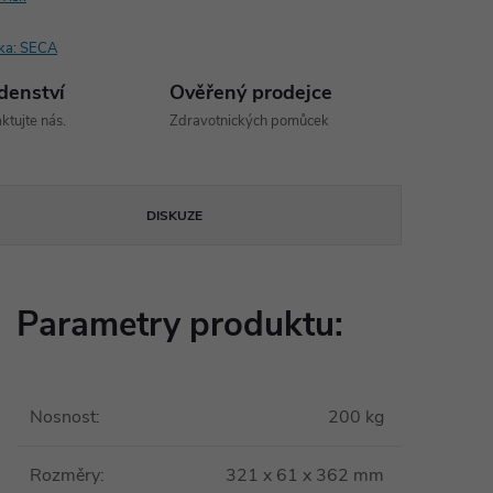
ka:
SECA
denství
Ověřený prodejce
ktujte nás.
Zdravotnických pomůcek
DISKUZE
Parametry produktu:
Nosnost
:
200 kg
Rozměry
:
321 x 61 x 362 mm