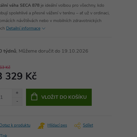
tální váha SECA 878
je ideální volbou pro všechny, kdo
bují spolehlivé a přesné vážení v terénu – ať už v ordinaci,
domácích návštěvách nebo v mobilních zdravotnických
ech
Detailní informace
0 týdnů
19.10.2026
63 Kč
3 329 Kč
ná
:
VLOŽIT DO KOŠÍKU
Dotaz k produktu
Hlídací pes
Sdílet
Tisk