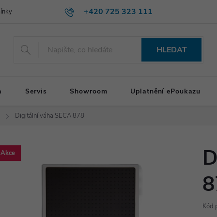
+420 725 323 111
ínky
HLEDAT
a
Servis
Showroom
Uplatnění ePoukazu
Digitální váha SECA 878
D
Akce
8
Kód 