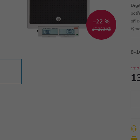
Digi
potře
–22 %
při 
tým
17 263 Kč
8-1
17 2
1
Měr
cena