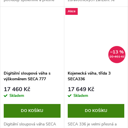
vážení v terénu – ať už v
vysoce přesná a vybavena
Akce
ordinaci, při domácích
funkcemi, které usnadňují práci
návštěvách nebo v mobilních...
zdravotnickému personálu.
–13 %
20 461 Kč
Digitální sloupová váha s
Kojenecká váha, třída 3
výškoměrem SECA 777
SECA336
17 460 Kč
17 649 Kč
Skladem
Skladem
DO KOŠÍKU
DO KOŠÍKU
Digitální sloupová váha SECA
SECA 336 je velmi přesná a