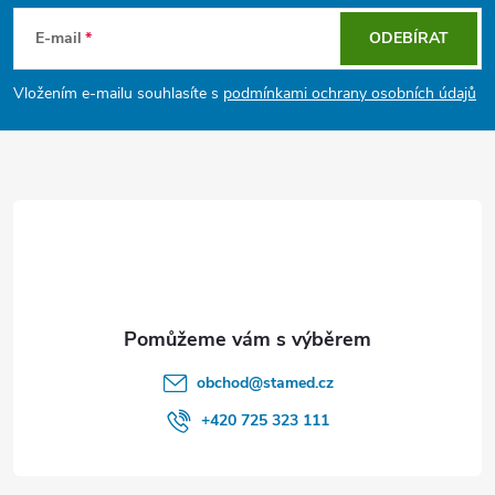
n
r
á
í
E-mail
ODEBÍRAT
v
p
Vložením e-mailu souhlasíte s
podmínkami ochrany osobních údajů
k
a
y
t
v
ý
í
p
i
s
obchod
@
stamed.cz
u
+420 725 323 111