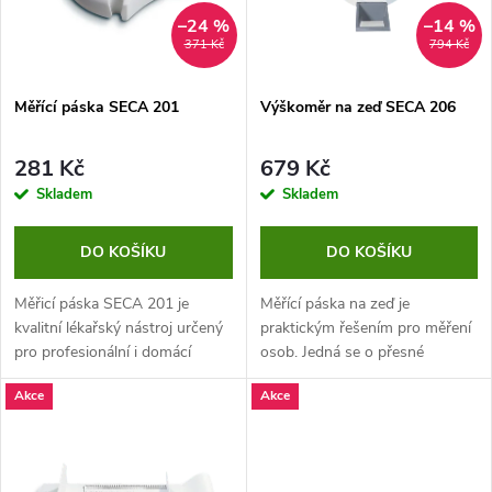
n
i
–24 %
–14 %
371 Kč
794 Kč
í
s
p
Měřící páska SECA 201
Výškoměr na zeď SECA 206
p
r
281 Kč
679 Kč
r
Skladem
Skladem
o
o
DO KOŠÍKU
DO KOŠÍKU
d
d
Měřicí páska SECA 201 je
Měřící páska na zeď je
u
kvalitní lékařský nástroj určený
praktickým řešením pro měření
pro profesionální i domácí
osob. Jedná se o přesné
u
použití. Díky robustní
měřidlo, které nezabírá mnoho
k
Akce
Akce
konstrukci, přesné stupnici a
prostoru.
k
pohodlnému ovládání jednou
t
rukou je...
t