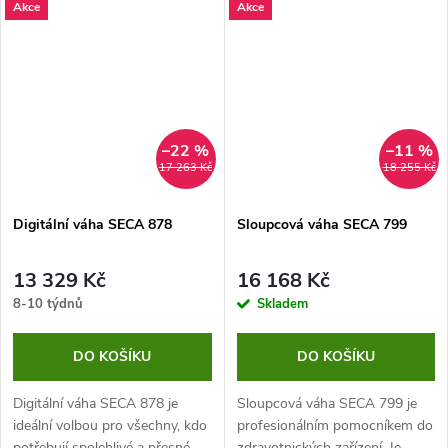
Akce
Akce
díky kterému můžete naměřené
hodnoty odečítat kdekoliv.
–22 %
–11 %
17 263 Kč
18 255 Kč
Digitální váha SECA 878
Sloupcová váha SECA 799
13 329 Kč
16 168 Kč
8-10 týdnů
Skladem
DO KOŠÍKU
DO KOŠÍKU
Digitální váha SECA 878 je
Sloupcová váha SECA 799 je
ideální volbou pro všechny, kdo
profesionálním pomocníkem do
potřebují spolehlivé a přesné
zdravotnických zařízení. Je