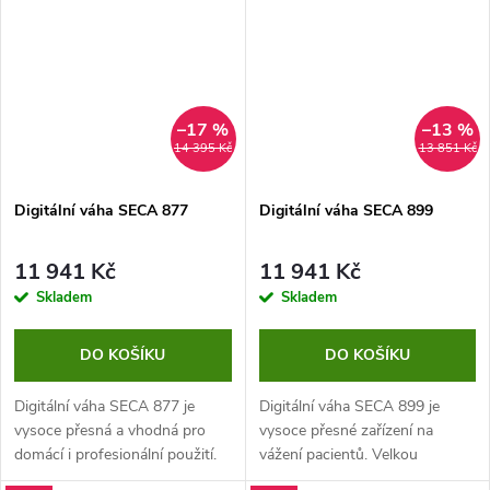
přenosný.
–17 %
–13 %
14 395 Kč
13 851 Kč
Digitální váha SECA 877
Digitální váha SECA 899
11 941 Kč
11 941 Kč
Skladem
Skladem
DO KOŠÍKU
DO KOŠÍKU
Digitální váha SECA 877 je
Digitální váha SECA 899 je
vysoce přesná a vhodná pro
vysoce přesné zařízení na
domácí i profesionální použití.
vážení pacientů. Velkou
výhodou je kabelový displej,