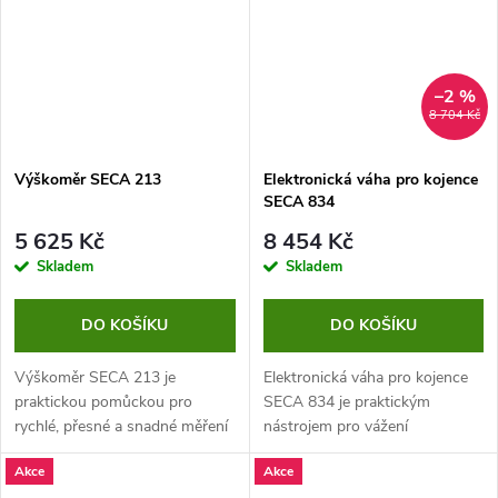
–2 %
8 704 Kč
Výškoměr SECA 213
Elektronická váha pro kojence
SECA 834
5 625 Kč
8 454 Kč
Skladem
Skladem
DO KOŠÍKU
DO KOŠÍKU
Výškoměr SECA 213 je
Elektronická váha pro kojence
praktickou pomůckou pro
SECA 834 je praktickým
rychlé, přesné a snadné měření
nástrojem pro vážení
výšky. Není potřeba jej
novorozenců a dětí do 20 kg.
Akce
Akce
instalovat, je skládací a