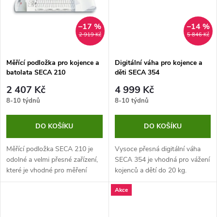
ů
ů
–17 %
–14 %
2 919 Kč
5 846 Kč
Měřící podložka pro kojence a
Digitální váha pro kojence a
batolata SECA 210
děti SECA 354
2 407 Kč
4 999 Kč
8-10 týdnů
8-10 týdnů
DO KOŠÍKU
DO KOŠÍKU
Měřící podložka SECA 210 je
Vysoce přesná digitální váha
odolné a velmi přesné zařízení,
SECA 354 je vhodná pro vážení
které je vhodné pro měření
kojenců a dětí do 20 kg.
novorozenců a batolat. Jedná
Akce
se o produkt, který je vhodný
do různých zdravotnických...