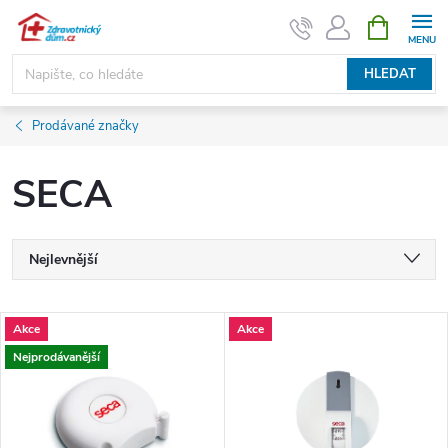
Přejít
NÁKUPNÍ
KOŠÍK
na
obsah
HLEDAT
Prodávané značky
SECA
Ř
Nejlevnější
a
Nejdražší
V
Akce
Akce
Nejprodávanější
z
Nejprodávanější
ý
Abecedně
e
p