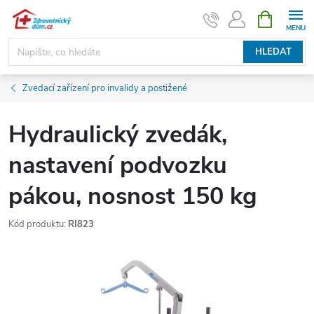
Přejít
NÁKUPNÍ
KOŠÍK
na
obsah
HLEDAT
Zvedací zařízení pro invalidy a postižené
Hydraulický zvedák,
nastavení podvozku
pákou, nosnost 150 kg
Kód produktu:
RI823