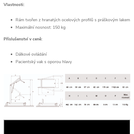
Vlastnosti:
Rám tvořen z hranatých ocelových profilů s práškovým lakem
Maximální nosnost: 150 kg
Příslušenství v ceně:
Dálkové ovládání
Pacientský vak s oporou hlavy