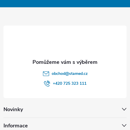
a
t
í
obchod
@
stamed.cz
+420 725 323 111
Novinky
Informace