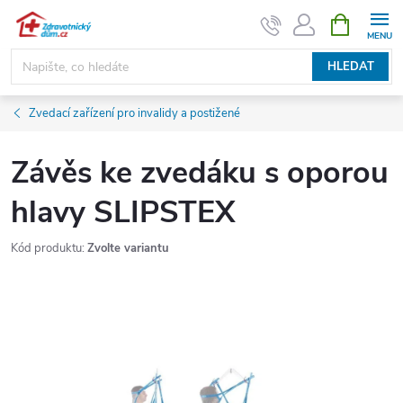
Přejít
NÁKUPNÍ
KOŠÍK
na
obsah
HLEDAT
Zvedací zařízení pro invalidy a postižené
Závěs ke zvedáku s oporou
hlavy SLIPSTEX
Kód produktu:
Zvolte variantu