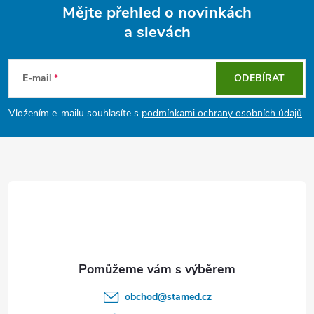
Mějte přehled o novinkách
a slevách
Z
á
E-mail
ODEBÍRAT
p
Vložením e-mailu souhlasíte s
podmínkami ochrany osobních údajů
a
t
í
obchod
@
stamed.cz