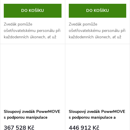
DO KOŠÍKU
DO KOŠÍKU
Zvedák pomůže
Zvedák pomůže
ošetřovatelskému personálu při
ošetřovatelskému personálu při
každodenních úkonech, ať už
každodenních úkonech, ať už
se jedná o polohování, hygienu
se jedná o polohování, hygienu
a koupání či přesunu imobilního
a koupání či přesunu imobilního
pacienta na vyšetření.
pacienta na vyšetření.
Sloupový zvedák PowerMOVE
Sloupový zvedák PowerMOVE
s podporou manipulace
s podporou manipulace a
vestavěnou váhovou jednotkou
367 528 Kč
446 912 Kč