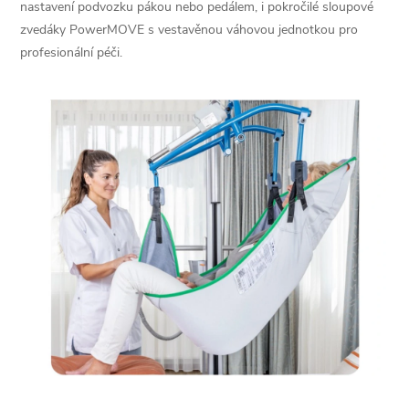
nastavení podvozku pákou nebo pedálem, i pokročilé sloupové
c
zvedáky PowerMOVE s vestavěnou váhovou jednotkou pro
profesionální péči.
í
p
r
v
k
y
v
ý
p
i