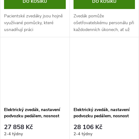
DO KOŠÍKU
DO KOŠÍKU
Pacientské zvedáky jsou hojně
Zvedák pomůže
využívané pomůcky, které
ošetřovatelskému personálu při
usnadňují práci
každodenních úkonech, ať už
ošetřovatelskému personálu při
se jedná o polohování, hygienu
každodenních úkonech, ať už
a koupání či přesunu imobilního
se jedná o polohování, hygienu
pacienta na vyšetření.
a koupání či...
Elektrický zvedák, nastavení
Elektrický zvedák, nastavení
podvozku pedálem, nosnost
podvozku pedálem, nosnost
150 kg
200 kg
27 858 Kč
28 106 Kč
2-4 týdny
2-4 týdny