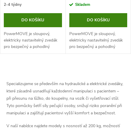
2-4 týdny
Skladem
DO KOŠÍKU
DO KOŠÍKU
PowerMOVE je sloupový,
PowerMOVE je sloupový,
elektricky nastavitelný zvedák
elektricky nastavitelný zvedák
pro bezpečný a pohodlný
pro bezpečný a pohodlný
přesun imobilních klientů. Má
přesun imobilních klientů. Má
široké využití v nemocnicích a
široké využití v nemocnicích a
pečovatelských domech.
pečovatelských domech.
O
v
Specializujeme se především na hydraulické a elektrické zvedáky,
l
které zásadně usnadňují každodenní manipulaci s pacientem –
při přesunu na lůžko, do koupelny, na vozík či vyšetřovací stůl.
á
Tyto pomůcky šetří síly pečující osoby, snižují riziko poranění při
manipulaci a zajišťují pacientovi vyšší komfort a bezpečnost.
d
V naší nabídce najdete modely s nosností až 200 kg, možností
a