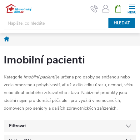
Přejít
NÁKUPNÍ
KOŠÍK
na
obsah
HLEDAT
Domů
Imobilní pacienti
Kategorie
Imobilní pacienti
je určena pro osoby se sníženou nebo
zcela omezenou pohyblivostí, ať už v důsledku úrazu, nemoci, věku
nebo dlouhodobého zdravotního stavu. Nabízené produkty jsou
ideální nejen pro domácí péči, ale i pro využití v nemocnicích,
domovech pro seniory a dalších zdravotnických zařízeních.
Filtrovat