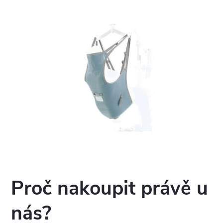
s
u
Proč nakoupit právě u
nás?