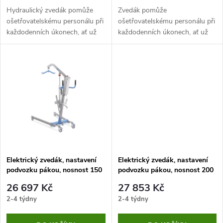
d
d
Hydraulický zvedák pomůže
Zvedák pomůže
u
ošetřovatelskému personálu při
ošetřovatelskému personálu při
každodenních úkonech, ať už
každodenních úkonech, ať už
u
se jedná o polohování, hygienu
se jedná o polohování, hygienu
k
a koupání či přesunu imobilního
a koupání či přesunu imobilního
k
pacienta na vyšetření.
pacienta na vyšetření.
t
t
ů
ů
Elektrický zvedák, nastavení
Elektrický zvedák, nastavení
podvozku pákou, nosnost 150
podvozku pákou, nosnost 200
kg
kg
26 697 Kč
27 853 Kč
2-4 týdny
2-4 týdny