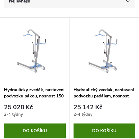
Ř
Nejlevnější
a
Nejdražší
V
Nejprodávanější
z
ý
Abecedně
e
p
n
i
í
s
p
Hydraulický zvedák, nastavení
Hydraulický zvedák, nastavení
podvozku pákou, nosnost 150
podvozku pedálem, nosnost
p
kg
150 kg
r
25 028 Kč
25 142 Kč
r
2-4 týdny
2-4 týdny
o
o
DO KOŠÍKU
DO KOŠÍKU