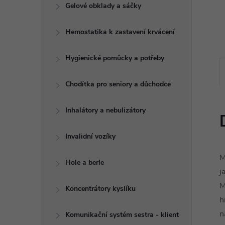
e
Gelové obklady a sáčky
l
Hemostatika k zastavení krvácení
Hygienické pomůcky a potřeby
Chodítka pro seniory a důchodce
Inhalátory a nebulizátory
Invalidní vozíky
M
Hole a berle
j
M
Koncentrátory kyslíku
h
n
Komunikační systém sestra - klient