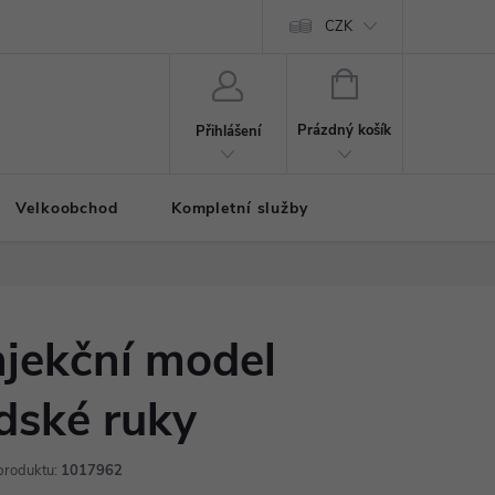
CZK
NÁKUPNÍ
KOŠÍK
Prázdný košík
Přihlášení
Velkoobchod
Kompletní služby
njekční model
idské ruky
produktu:
1017962