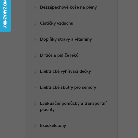
t
Bezzápachové koše na pleny
r
Čističky vzduchu
a
Doplňky stravy a vitamíny
n
Drtiče a půliče léků
n
Elektrické vyhřívací dečky
í
Elektrické skútry pro seniory
p
Evakuační pomůcky a transportní
plachty
a
n
Exoskeletony