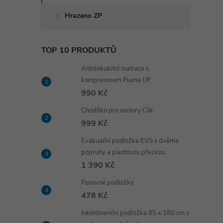
Hrazeno ZP
TOP 10 PRODUKTŮ
Antidekubitní matrace s
kompresorem Piuma UP
990 Kč
Chodítko pro seniory Clik
999 Kč
Evakuační podložka EVS s dvěma
popruhy a plastovou přezkou
1 390 Kč
Posuvné podložky
478 Kč
Inkontinenční podložka 85 x 180 cm s