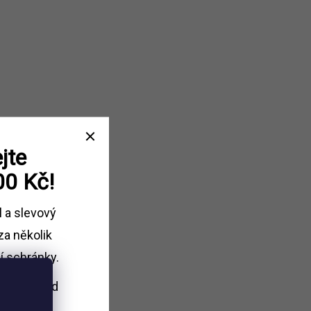
jte
00 Kč!
l a slevový
za několik
í schránky.
i nákupu
nad
Kč.