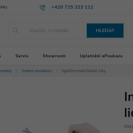
+420 725 323 111
ínky
HLEDAT
a
Servis
Showroom
Uplatnění ePoukazu
 modely
Ostatní simulátory
Injekční model lidské ruky
I
l
Kód 