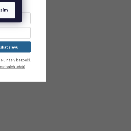
asím
ískat slevu
e u nás v bezpečí.
osobních údajů