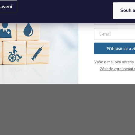
avení
Souhl
Přihlásit se a z
Vaše e-mailová adresa j
Zásady zpracování 