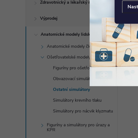
Zdravotnický a lékařský nábytek
Nast
Výprodej
Anatomické modely lidského těla
Anatomické modely člověka
Ošetřovatelské modely
Figuríny pro ošetřovatelství
Obvazovací simulátory
Ostatní simulátory
Simulátory krevního tlaku
Simulátory pro nácvik klyzmatu
Figuríny a simulátory pro úrazy a
KPR