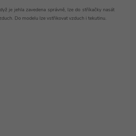
dyž je jehla zavedena správně, lze do stříkačky nasát
zduch. Do modelu lze vstřikovat vzduch i tekutinu.