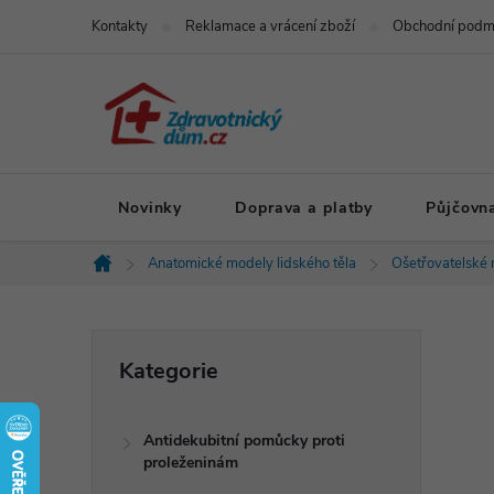
Přejít
Kontakty
Reklamace a vrácení zboží
Obchodní podm
na
obsah
Novinky
Doprava a platby
Půjčovn
Anatomické modely lidského těla
Ošetřovatelské
Domů
P
Přeskočit
Kategorie
kategorie
o
Antidekubitní pomůcky proti
s
proleženinám