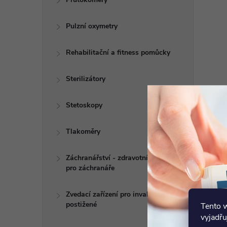
Pulzní oxymetry
Rehabilitační a fitness pomůcky
Sterilizátory
Stetoskopy
Tlakoměry
Záchranářství - zdravotní potřeby
pro záchranáře
Zvedací zařízení pro invalidy a
postižené
Tento 
vyjadřu