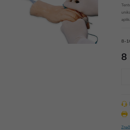
Tent
unik
aplik
8-1
8
Měr
cena
Znač