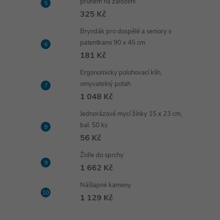
pruhem na založení
325 Kč
Bryndák pro dospělé a seniory s
patentkami 90 x 45 cm
181 Kč
Ergonomicky polohovací klín,
omyvatelný potah
1 048 Kč
Jednorázové mycí žínky 15 x 23 cm,
bal. 50 ks
56 Kč
Židle do sprchy
1 662 Kč
Nášlapné kameny
1 129 Kč