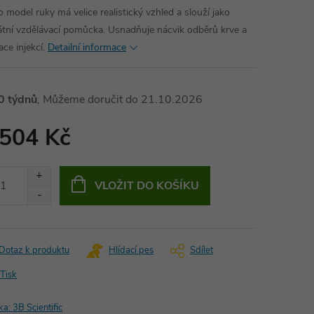
o model ruky má velice realistický vzhled a slouží jako
átní vzdělávací pomůcka. Usnadňuje nácvik odběrů krve a
ace injekcí.
Detailní informace
0 týdnů
21.10.2026
 504 Kč
ná
:
VLOŽIT DO KOŠÍKU
Dotaz k produktu
Hlídací pes
Sdílet
Tisk
ka:
3B Scientific