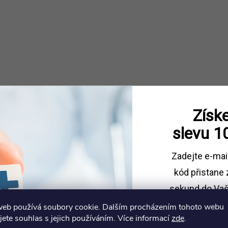
Získe
slevu
1
Zadejte e-mai
kód
přistane 
sekund do Vaš
web používá soubory cookie. Dalším procházením tohoto webu
Sleva platí př
jete souhlas s jejich používáním. Více informací
zde
.
1500 