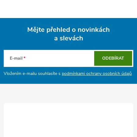
Mějte přehled o novinkách
a slevách
Z
á
E-mail
ODEBÍRAT
p
Vložením e-mailu souhlasíte s
podmínkami ochrany osobních údajů
a
t
í