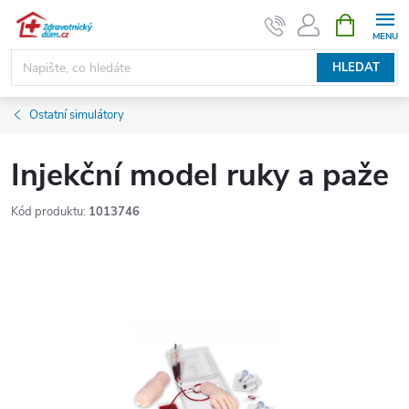
Přejít
NÁKUPNÍ
KOŠÍK
na
obsah
HLEDAT
Ostatní simulátory
Injekční model ruky a paže
Kód produktu:
1013746