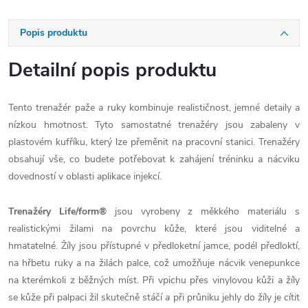
Popis produktu
Detailní popis produktu
Tento trenažér paže a ruky kombinuje realističnost, jemné detaily a
nízkou hmotnost. Tyto samostatné trenažéry jsou zabaleny v
plastovém kufříku, který lze přeměnit na pracovní stanici. Trenažéry
obsahují vše, co budete potřebovat k zahájení tréninku a nácviku
dovedností v oblasti aplikace injekcí.
Trenažéry Life/form®
jsou vyrobeny z měkkého materiálu s
realistickými žilami na povrchu kůže, které jsou viditelné a
hmatatelné. Žíly jsou přístupné v předloketní jamce, podél předloktí,
na hřbetu ruky a na žilách palce, což umožňuje nácvik venepunkce
na kterémkoli z běžných míst. Při vpichu přes vinylovou kůži a žíly
se kůže při palpaci žil skutečně stáčí a při průniku jehly do žíly je cítit