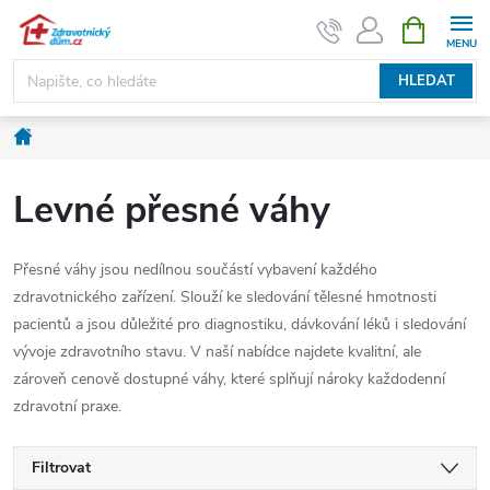
Přejít
NÁKUPNÍ
KOŠÍK
na
obsah
HLEDAT
Domů
Levné přesné váhy
Přesné váhy jsou nedílnou součástí vybavení každého
zdravotnického zařízení. Slouží ke sledování tělesné hmotnosti
pacientů a jsou důležité pro diagnostiku, dávkování léků i sledování
vývoje zdravotního stavu. V naší nabídce najdete kvalitní, ale
zároveň cenově dostupné váhy, které splňují nároky každodenní
zdravotní praxe.
Filtrovat