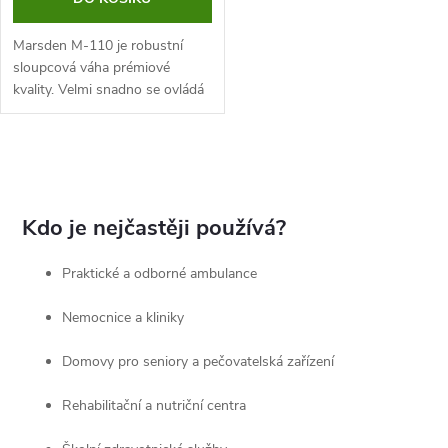
o
d
d
Marsden M-110 je robustní
u
sloupcová váha prémiové
kvality. Velmi snadno se ovládá
u
a díky kolečkům a dobíjecí
k
baterii ji lze použít naprosto
k
kdekoli. Díky nosnosti 250 kg
O
t
je...
t
v
ů
Kdo je nejčastěji používá?
ů
l
Praktické a odborné ambulance
á
Nemocnice a kliniky
d
a
Domovy pro seniory a pečovatelská zařízení
c
Rehabilitační a nutriční centra