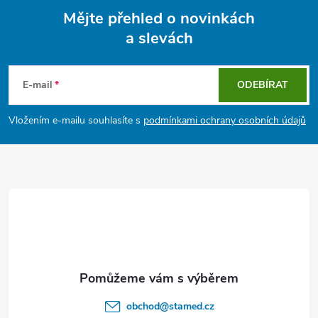
Mějte přehled o novinkách
a slevách
Z
á
E-mail
ODEBÍRAT
p
Vložením e-mailu souhlasíte s
podmínkami ochrany osobních údajů
a
t
í
obchod
@
stamed.cz