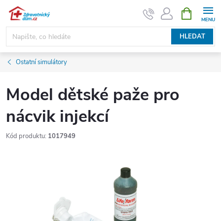
Přejít
NÁKUPNÍ
KOŠÍK
na
obsah
HLEDAT
Ostatní simulátory
Model dětské paže pro
nácvik injekcí
Kód produktu:
1017949