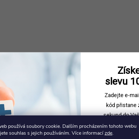
Získe
slevu
1
Zadejte e-mai
kód
přistane 
sekund do Vaš
web používá soubory cookie. Dalším procházením tohoto webu
Sleva platí př
jete souhlas s jejich používáním. Více informací
zde
.
1500 