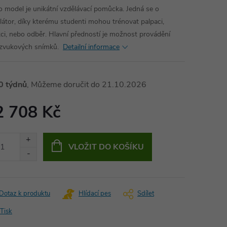
o model je unikátní vzdělávací pomůcka. Jedná se o
látor, díky kterému studenti mohou trénovat palpaci,
ci, nebo odběr. Hlavní předností je možnost provádění
azvukových snímků.
Detailní informace
0 týdnů
21.10.2026
2 708 Kč
ná
:
VLOŽIT DO KOŠÍKU
Dotaz k produktu
Hlídací pes
Sdílet
Tisk