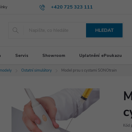
+420 725 323 111
ínky
HLEDAT
a
Servis
Showroom
Uplatnění ePoukazu
 modely
Ostatní simulátory
Model prsu s cystami SONOtrain
M
c
Kód 