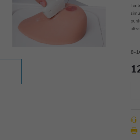
Tent
simu
punk
ultr
8-1
1
Měr
cena