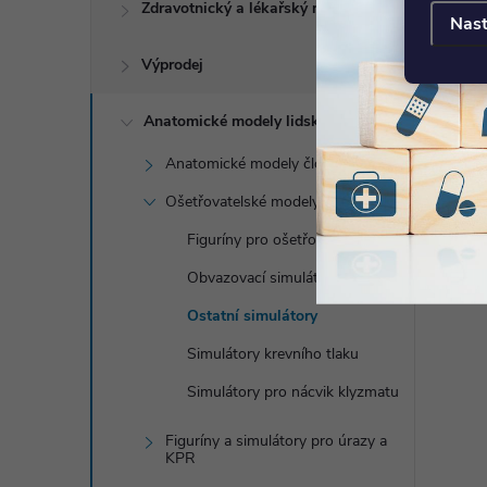
Zdravotnický a lékařský nábytek
Nast
Výprodej
Anatomické modely lidského těla
Anatomické modely člověka
Ošetřovatelské modely
Figuríny pro ošetřovatelství
Obvazovací simulátory
Ostatní simulátory
Simulátory krevního tlaku
Simulátory pro nácvik klyzmatu
Figuríny a simulátory pro úrazy a
KPR