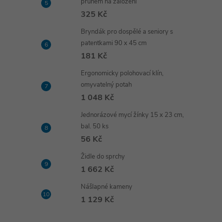
pruhem na založení
325 Kč
Bryndák pro dospělé a seniory s
patentkami 90 x 45 cm
181 Kč
Ergonomicky polohovací klín,
omyvatelný potah
1 048 Kč
Jednorázové mycí žínky 15 x 23 cm,
bal. 50 ks
56 Kč
Židle do sprchy
1 662 Kč
Nášlapné kameny
1 129 Kč