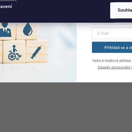
avení
Souhl
Přihlásit se a z
Vaše e-mailová adresa j
Zásady zpracování 