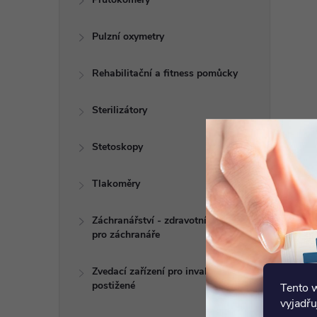
Pulzní oxymetry
Rehabilitační a fitness pomůcky
Sterilizátory
Stetoskopy
Tlakoměry
Záchranářství - zdravotní potřeby
pro záchranáře
Zvedací zařízení pro invalidy a
postižené
Tento 
vyjadřu