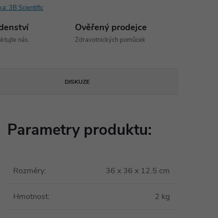
ka:
3B Scientific
denství
Ověřený prodejce
ktujte nás.
Zdravotnických pomůcek
DISKUZE
Parametry produktu:
Rozměry
:
36 x 36 x 12.5 cm
Hmotnost
:
2 kg