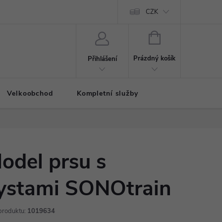
CZK
NÁKUPNÍ
KOŠÍK
Prázdný košík
Přihlášení
Velkoobchod
Kompletní služby
odel prsu s
ystami SONOtrain
produktu:
1019634