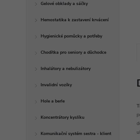
e
Gelové obklady a sáčky
l
Hemostatika k zastavení krvácení
Hygienické pomůcky a potřeby
Chodítka pro seniory a důchodce
Inhalátory a nebulizátory
Invalidní vozíky
Hole a berle
T
p
Koncentrátory kyslíku
d
u
Komunikační systém sestra - klient