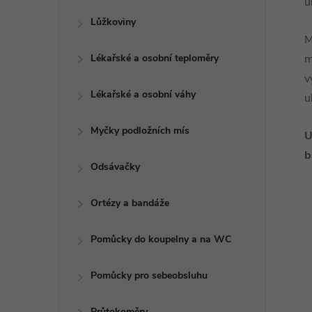
u
Lůžkoviny
M
Lékařské a osobní teploměry
m
v
Lékařské a osobní váhy
u
Myčky podložních mís
U
b
Odsávačky
Ortézy a bandáže
Pomůcky do koupelny a na WC
Pomůcky pro sebeobsluhu
Průtokoměry