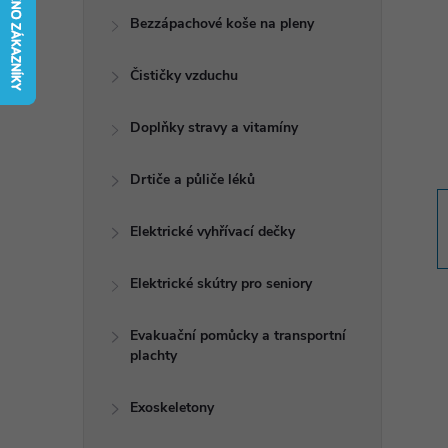
t
Bezzápachové koše na pleny
r
Čističky vzduchu
a
Doplňky stravy a vitamíny
n
Drtiče a půliče léků
n
Elektrické vyhřívací dečky
í
Elektrické skútry pro seniory
p
Evakuační pomůcky a transportní
plachty
a
n
Exoskeletony