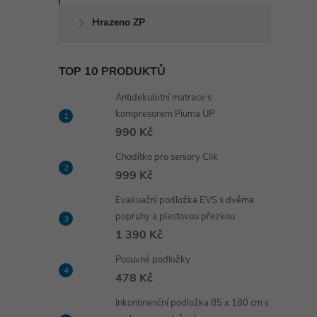
Hrazeno ZP
TOP 10 PRODUKTŮ
Antidekubitní matrace s
kompresorem Piuma UP
990 Kč
Chodítko pro seniory Clik
999 Kč
Evakuační podložka EVS s dvěma
popruhy a plastovou přezkou
1 390 Kč
Posuvné podložky
478 Kč
Inkontinenční podložka 85 x 180 cm s