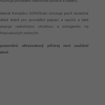
možňuje provedení realistické punkce a odběru.
ateriál trenažéru SONOtrain simuluje pocit skutečné
ěkké tkáně pro provádění palpací a vpichů a také
ykazuje realistickou strukturu a echogenitu na
ltrazvukových snímcích
pozornění: ultrazvukový přístroj není součástí
alení.