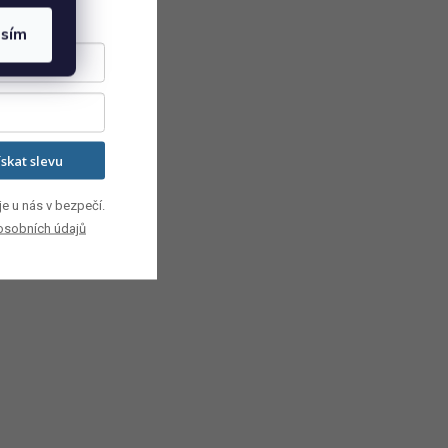
asím
ískat slevu
e u nás v bezpečí.
osobních údajů