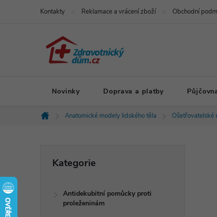
Přejít
Kontakty
Reklamace a vrácení zboží
Obchodní podm
na
obsah
Novinky
Doprava a platby
Půjčovn
Anatomické modely lidského těla
Ošetřovatelské
Domů
P
Přeskočit
Kategorie
kategorie
o
Antidekubitní pomůcky proti
s
proleženinám