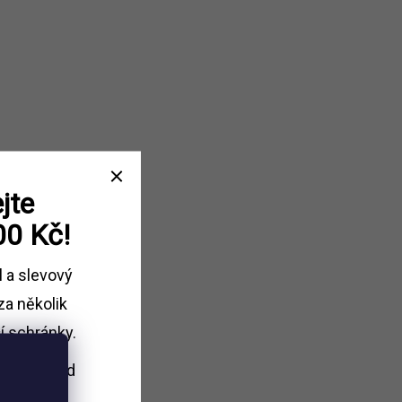
jte
00 Kč!
l a slevový
za několik
í schránky.
i nákupu
nad
Kč.