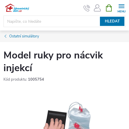
Přejít
NÁKUPNÍ
KOŠÍK
na
obsah
HLEDAT
Ostatní simulátory
Model ruky pro nácvik
injekcí
Kód produktu:
1005754