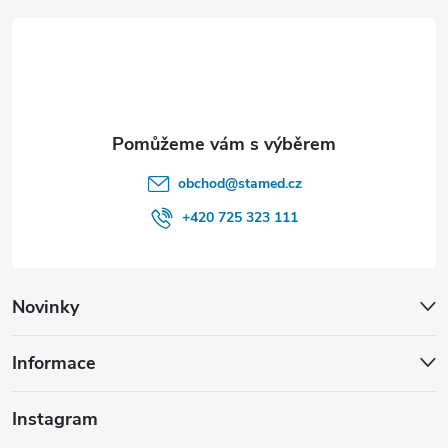
t
í
obchod
@
stamed.cz
+420 725 323 111
Novinky
Informace
Instagram