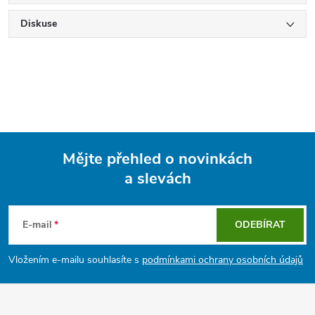
Diskuse
Mějte přehled o novinkách
a slevách
Z
á
E-mail
ODEBÍRAT
p
Vložením e-mailu souhlasíte s
podmínkami ochrany osobních údajů
a