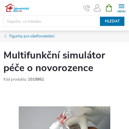
Přejít
NÁKUPNÍ
KOŠÍK
na
obsah
HLEDAT
Figuríny pro ošetřovatelství
Multifunkční simulátor
péče o novorozence
Kód produktu:
1019861