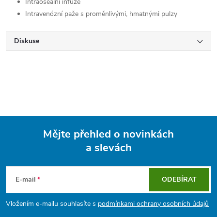
Intraoseální infuze
Intravenózní paže s proměnlivými, hmatnými pulzy
Diskuse
Mějte přehled o novinkách
a slevách
Z
á
E-mail
ODEBÍRAT
p
Vložením e-mailu souhlasíte s
podmínkami ochrany osobních údajů