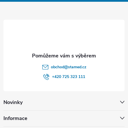
a
t
í
obchod
@
stamed.cz
+420 725 323 111
Novinky
Informace