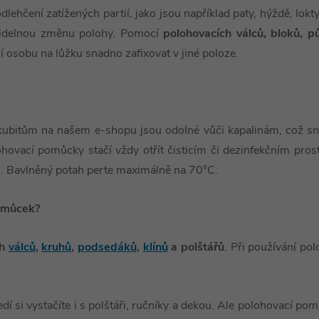
ehčení zatížených partií, jako jsou například paty, hýždě, lokt
avidelnou změnu polohy. Pomocí
polohovacích válců, bloků, pů
ní
osobu na lůžku snadno zafixovat v jiné poloze.
ekubitům na našem e-shopu jsou odolné vůči kapalinám, což sni
lohovací pomůcky stačí vždy otřít čisticím či dezinfekčním pros
C. Bavlněný potah perte maximálně na 70°C.
pomůcek?
ch
válců
,
kruhů
,
podsedáků
,
klínů
a polštářů
. Při používání po
í si vystačíte i s polštáři, ručníky a dekou. Ale polohovací pomů