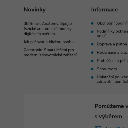
a
Novinky
Informace
t
Obchodní podmí
3B Smart Anatomy: Spojte
fyzické anatomické modely s
Podmínky ochran
digitálním světem
í
údajů
Jak pečovat o blízkou osobu
Doprava a platba
Caretronic: Smart řešení pro
Reklamace a vrác
moderní zdravotnická zařízení
Prohlášení o přís
Showroom
Uplatnění poukaz
zdravotní pomůc