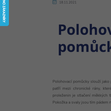
18.11.2021
Polohovací pomůcky slouží jako
patří
mezi chronické rány, kt
proleženin je stlačení měkkých 
Pokožka a svaly jsou tím pádem n