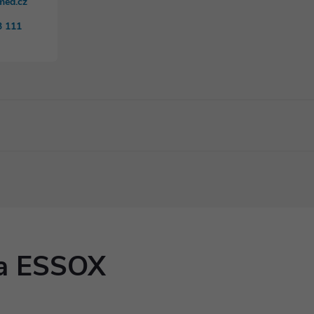
med.cz
3 111
ka ESSOX