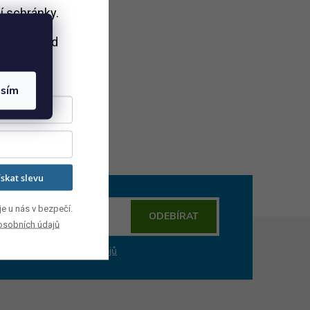
í schránky.
i nákupu
nad
Kč.
asím
ískat slevu
e u nás v bezpečí.
ODEBÍRAT
osobních údajů
mi ochrany osobních údajů