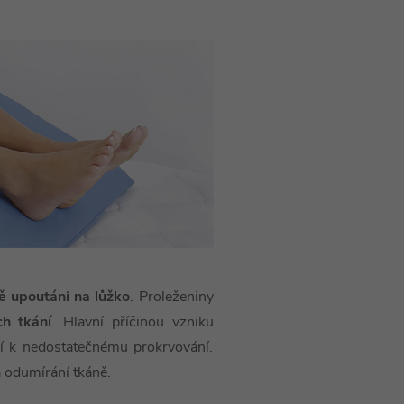
ě upoutáni na lůžko
. Proleženiny
h tkání
. Hlavní příčinou vzniku
zí k nedostatečnému prokrvování.
á odumírání tkáně.