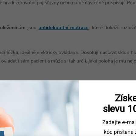
ě hradí zdravotní pojišťovny nebo na ně částečně přispívají. P
roleženinám
jsou
antidekubitní matrace
, které dokáží rozloži
í lůžka, ideálně elektricky ovládaná. Dovolují nastavit sklon hl
vládat i sám pacient a může si tak určit, jaká poloha je mu nejp
ům
Získe
slevu
1
roběhne mezinárodní den STOP dekubitům. Cílem je zvýšit in
ekubitů, péči o kůži, výživy, léčby dekubitů včetně výběru vhod
Zadejte e-mai
kód
přistane 