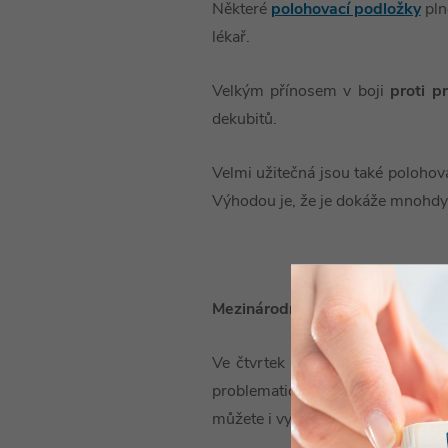
Některé
polohovací podložky
pln
lékař.
Velkým přínosem v boji
proti p
dekubitů.
Velmi užitečná jsou také polohovac
Výhodou je, že je dokáže mnohdy o
Mezinárodní den STOP dekubit
Ve čtvrtek
18. listopadu 2021
p
problematice dekubitů, prevencí d
můžete i vy!