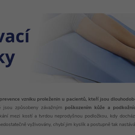
prevence vzniku proleženin u pacientů, kteří jsou dlouhodob
eré jsou způsobeny závažným
poškozením kůže a podkožníc
tkání mezi kostí a tvrdou neprodyšnou podložkou, kdy dochá
edostatečně vyživovány, chybí jim kyslík a postupně tak nastáv