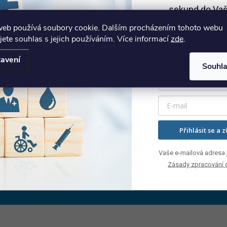
sekund do Vaš
web používá soubory cookie. Dalším procházením tohoto webu
Sleva platí př
jete souhlas s jejich používáním. Více informací
zde
.
1500 
avení
PŘEDCHOZÍ ČLÁNEK
DALŠÍ ČLÁNEK
Souhl
Přihlásit se a z
Vaše e-mailová adresa j
E-mail
a slevách
Zásady zpracování 
Vložením e-mailu souhlasíte s
podmínka