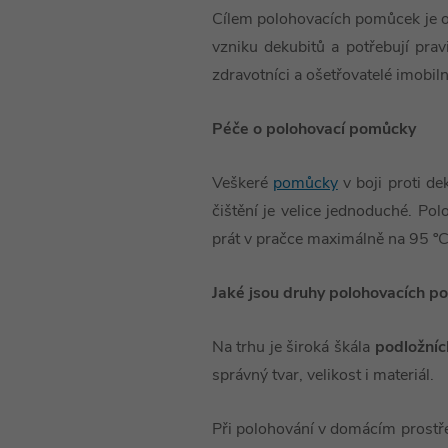
Cílem polohovacích pomůcek je odl
vzniku dekubitů a potřebují pr
zdravotníci a ošetřovatelé imobil
Péče o polohovací pomůcky
Veškeré
pomůcky
v boji proti d
čištění je velice jednoduché. Po
prát v pračce maximálně na 95 º
Jaké jsou druhy polohovacích 
Na trhu je široká škála
podložní
správný tvar, velikost i materiál.
Při polohování v domácím prostřed