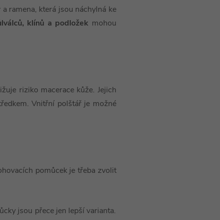
y a ramena, která jsou náchylná ke
lválců, klínů a podložek
mohou
žuje riziko macerace kůže. Jejich
tředkem. Vnitřní polštář je možné
lohovacích pomůcek je třeba zvolit
cky jsou přece jen lepší varianta.