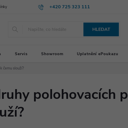
+420 725 323 111
ínky
HLEDAT
a
Servis
Showroom
Uplatnění ePoukazu
k čemu slouží?
druhy polohovacích 
uží?