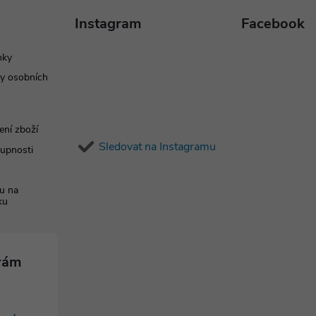
Instagram
Facebook
nky
y osobních
ení zboží
Sledovat na Instagramu
tupnosti
u na
ku