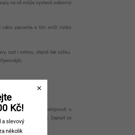
oukazy na ně může vystavit odborný
t váhu pacienta a tím sníží riziko
avy, zad i nohou, stejně tak výšku.
říjemnější.
jte
00 Kč!
formovanost široké veřejnosti o
ných krycích materiálů. Zapojit se
l a slevový
za několik