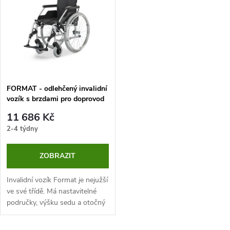
t
t
ů
ů
FORMAT - odlehčený invalidní
vozík s brzdami pro doprovod
11 686 Kč
2-4 týdny
ZOBRAZIT
Invalidní vozík Format je nejužší
ve své třídě. Má nastavitelné
područky, výšku sedu a otočný
varioblok . Díky tomu lze
snadno přizpůsobit