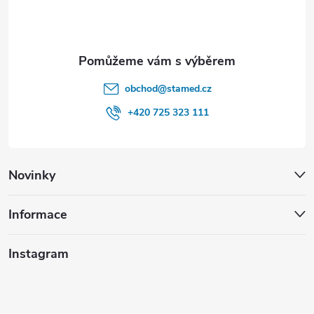
í
k
y
v
obchod
@
stamed.cz
ý
+420 725 323 111
p
i
Novinky
s
u
Informace
Instagram