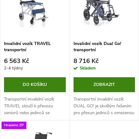
e
p
n
i
í
s
p
Invalidní vozík TRAVEL
Invalidní vozík Dual Go!
transportní
transportní
p
r
6 563 Kč
8 716 Kč
r
2-4 týdny
Skladem
o
o
DO KOŠÍKU
ZOBRAZIT
d
d
Transportní invalidní vozík
Transportní invalidní vozík
u
TRAVEL slouží k převozu
DUAL GO! je skvělým řešením
seniorů nebo jedinců se
pro přesun jedinců s omezenou
u
sníženou mobilitou. K jeho
pohyblivostí z domu k lékaři.
k
Hrazeno ZP
pohybu je potřeba asistence
Protože je opatřen malými koly,
k
další osoby. Nosnost je 75 kg.
k manipulaci s tím je...